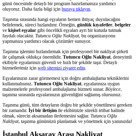
günü öncesinde detaylı bir program hazırlamanıza yardımcı
oluyoruz. Daha fazla bilgi için
buraya tıklayın
.
Taşınma sırasında hangi eşyaların hemen ihtiyaç duyulacağını
belirlemek, süreci hızlandırır. Örneğin,
günlük kıyafetler
,
belgeler
ve
kişisel eşyalar
gibi öncelikli eşyaları ayrı bir kutuda tutmak
faydalı olacaktır.
Tutuncu Oğlu Nakliyat
, bu organizasyonu
yapmanıza yardımcı olacak çözümler sunuyor.
Taşınma işlemini hızlandırmak için profesyonel bir nakliyat şirketi
ile çalışmak oldukça önemlidir.
Tutuncu Oğlu Nakliyat
, deneyimli
ekibiyle eşyalarınızı güvenli ve hızlı bir şekilde taşır. Detaylı
hizmetlerimiz için
web sitemizi ziyaret edin
.
Eşyalarınızın zarar görmemesi için doğru ambalajlama tekniklerini
kullanmalısınız.
Tutuncu Oğlu Nakliyat
, eşyalarınıza uygun
malzemelerle profesyonel ambalajlama hizmeti sunar.
Böylece
,
taşınma sırasında eşyalarınızın güvenliğini sağlamış olursunuz.
Taşınma günü, tüm detayların doğru bir şekilde yönetilmesi gereken
bir zamandır.
İyi bir iletişim
ile ekibimizle sürekli irtibat halinde
olmak, sürecin aksamadan ilerlemesini sağlar.
Tutuncu Oğlu
Nakliyat
, taşınma gününüzü planlamak ve yönetmek için yanınızda!
İstanbul Aksaray Arası Nakliyat