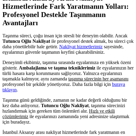
Hizmetlerinde Fark Yaratmanın Yolları:
Profesyonel Destekle Taşınmanın
Avantajları
Taşınma süreci, çoğu insan için stresli bir deneyim olabilir. Ancak
Tutuncu Oğlu Nakliyat
ile profesyonel destek almak, bu süreci çok
daha yönetilebilir hale getirir.
Nakliyat hizmetlerimiz
sayesinde,
eşyalarınızı güvenle taşımanın keyfini çıkarabilirsiniz.
Deneyimli ekibimiz, taşınma sırasında eşyalarınıza en yüksek özeni
gösterir.
Ambalajlama ve taşıma tekniklerimiz
ile eşyalarınızın her
türlü hasara karşı korunmasını sağlıyoruz. Yalnızca eşyalarınızı
taşımakla kalmıyor, aynı zamanda
taşınma sürecinin her aşamasını
profesyonel bir şekilde yönetiyoruz. Daha fazla bilgi için
buraya
tıklayın
.
Taşınma günü geldiğinde, zamanın ne kadar değerli olduğunu bir
kez daha anlıyoruz.
Tutuncu Oğlu Nakliyat
, taşınma sürecinizi
hızlandırmak için gereken tüm önlemleri alır.
Hızlı ve etkili
çözümlerimiz
ile eşyalarınızı zamanında yeni adresinize ulaştırmak
için buradayız.
İstanbul Aksaray arası nakliyat hizmetlerinde fark yaratmanın en