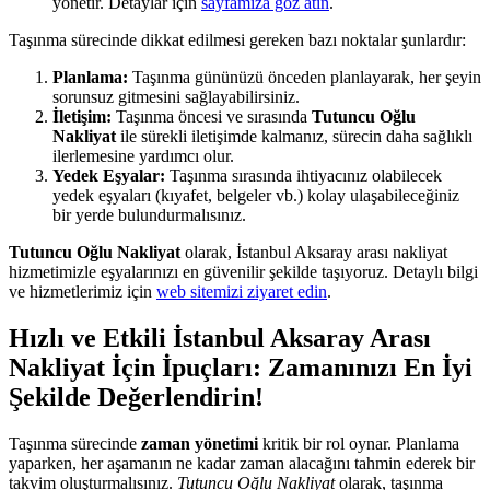
yönetir. Detaylar için
sayfamıza göz atın
.
Taşınma sürecinde dikkat edilmesi gereken bazı noktalar şunlardır:
Planlama:
Taşınma gününüzü önceden planlayarak, her şeyin
sorunsuz gitmesini sağlayabilirsiniz.
İletişim:
Taşınma öncesi ve sırasında
Tutuncu Oğlu
Nakliyat
ile sürekli iletişimde kalmanız, sürecin daha sağlıklı
ilerlemesine yardımcı olur.
Yedek Eşyalar:
Taşınma sırasında ihtiyacınız olabilecek
yedek eşyaları (kıyafet, belgeler vb.) kolay ulaşabileceğiniz
bir yerde bulundurmalısınız.
Tutuncu Oğlu Nakliyat
olarak, İstanbul Aksaray arası nakliyat
hizmetimizle eşyalarınızı en güvenilir şekilde taşıyoruz. Detaylı bilgi
ve hizmetlerimiz için
web sitemizi ziyaret edin
.
Hızlı ve Etkili İstanbul Aksaray Arası
Nakliyat İçin İpuçları: Zamanınızı En İyi
Şekilde Değerlendirin!
Taşınma sürecinde
zaman yönetimi
kritik bir rol oynar. Planlama
yaparken, her aşamanın ne kadar zaman alacağını tahmin ederek bir
takvim oluşturmalısınız.
Tutuncu Oğlu Nakliyat
olarak, taşınma