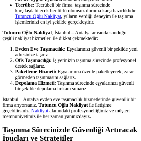
Tecrübe:
Tecrübeli bir firma, taşınma sürecinde
karşılaşılabilecek her türlü olumsuz duruma karşı hazırlıklıdır.
Tutuncu Oğlu Nakliyat
, yılların verdiği deneyim ile taşınma
işlemlerinizi en iyi şekilde gerçekleştirir.
Tutuncu Oğlu Nakliyat
, İstanbul – Antalya arasında sunduğu
çeşitli nakliyat hizmetleri ile dikkat çekmektedir:
Evden Eve Taşımacılık:
Eşyalarınızı güvenli bir şekilde yeni
adresinize taşırız.
Ofis Taşımacılığı:
İş yerinizin taşınma sürecinde profesyonel
destek sağlarız.
Paketleme Hizmeti:
Eşyalarınızı özenle paketleyerek, zarar
görmeden taşınmasını sağlarız.
Depolama Hizmeti:
Taşınma sürecinde eşyalarınızı güvenli
bir şekilde depolama imkanı sunarız.
İstanbul – Antalya evden eve taşımacılık hizmetlerinde güvenilir bir
firma arıyorsanız,
Tutuncu Oğlu Nakliyat
ile iletişime
geçebilirsiniz.
Nakliyat
alanındaki profesyonelliğimiz ve müşteri
memnuniyetimiz ile her zaman yanınızdayız.
Taşınma Sürecinizde Güvenliği Artıracak
İpuçları ve Stratejiler