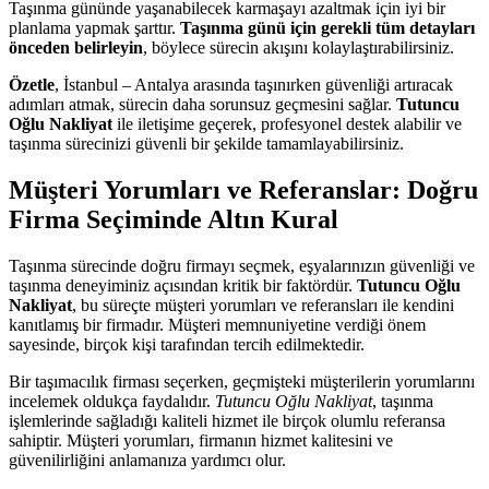
Taşınma gününde yaşanabilecek karmaşayı azaltmak için iyi bir
planlama yapmak şarttır.
Taşınma günü için gerekli tüm detayları
önceden belirleyin
, böylece sürecin akışını kolaylaştırabilirsiniz.
Özetle
, İstanbul – Antalya arasında taşınırken güvenliği artıracak
adımları atmak, sürecin daha sorunsuz geçmesini sağlar.
Tutuncu
Oğlu Nakliyat
ile iletişime geçerek, profesyonel destek alabilir ve
taşınma sürecinizi güvenli bir şekilde tamamlayabilirsiniz.
Müşteri Yorumları ve Referanslar: Doğru
Firma Seçiminde Altın Kural
Taşınma sürecinde doğru firmayı seçmek, eşyalarınızın güvenliği ve
taşınma deneyiminiz açısından kritik bir faktördür.
Tutuncu Oğlu
Nakliyat
, bu süreçte müşteri yorumları ve referansları ile kendini
kanıtlamış bir firmadır. Müşteri memnuniyetine verdiği önem
sayesinde, birçok kişi tarafından tercih edilmektedir.
Bir taşımacılık firması seçerken, geçmişteki müşterilerin yorumlarını
incelemek oldukça faydalıdır.
Tutuncu Oğlu Nakliyat
, taşınma
işlemlerinde sağladığı kaliteli hizmet ile birçok olumlu referansa
sahiptir. Müşteri yorumları, firmanın hizmet kalitesini ve
güvenilirliğini anlamanıza yardımcı olur.