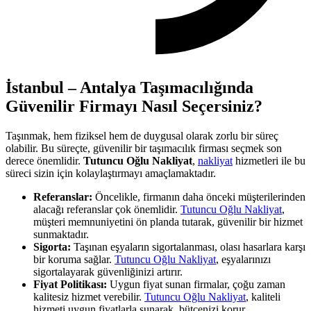
İstanbul – Antalya Taşımacılığında
Güvenilir Firmayı Nasıl Seçersiniz?
Taşınmak, hem fiziksel hem de duygusal olarak zorlu bir süreç
olabilir. Bu süreçte, güvenilir bir taşımacılık firması seçmek son
derece önemlidir.
Tutuncu Oğlu Nakliyat
,
nakliyat
hizmetleri ile bu
süreci sizin için kolaylaştırmayı amaçlamaktadır.
Referanslar:
Öncelikle, firmanın daha önceki müşterilerinden
alacağı referanslar çok önemlidir.
Tutuncu Oğlu Nakliyat
,
müşteri memnuniyetini ön planda tutarak, güvenilir bir hizmet
sunmaktadır.
Sigorta:
Taşınan eşyaların sigortalanması, olası hasarlara karşı
bir koruma sağlar.
Tutuncu Oğlu Nakliyat
, eşyalarınızı
sigortalayarak güvenliğinizi artırır.
Fiyat Politikası:
Uygun fiyat sunan firmalar, çoğu zaman
kalitesiz hizmet verebilir.
Tutuncu Oğlu Nakliyat
, kaliteli
hizmeti uygun fiyatlarla sunarak, bütçenizi korur.