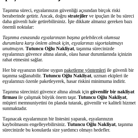
Taşınma süreci, eşyalarınızın güvenliği açısından birçok riski
beraberinde getirir. Ancak, doğru
stratejiler
ve ipuçları ile bu süreci
daha güvenli hale getirebilirsiniz. İşte dikkate almanız gereken bazı
önemli noktalar:
Taşınma esnasında eşyalarınızın başına gelebilecek olumsuz
durumlara karşı önlem almak için, eşyalarınızı sigortalatmayı
unutmayın.
Tutuncu Oğlu Nakliyat
, taşınma sürecinizde
eşyalarınızı güvence altına alarak, olası hasar durumlarında içinizin
rahat etmesini sağlar.
Her bir eşyanızın türüne uygun
paketleme yöntemleri
ile güvenli bir
taşınma sağlanabilir.
Tutuncu Oğlu Nakliyat
, uzman ekipleri ile
eşyalarınızı özenle paketleyerek, hasar riskini minimuma indirir.
Taşınma sürecinizi güvence altına almak için
güvenilir bir nakliyat
firması
ile çalışmak büyük önem taşır.
Tutuncu Oğlu Nakliyat
,
müşteri memnuniyetini ön planda tutarak, güvenilir ve kaliteli hizmet
sunmaktadır.
Taşınacak eşyalarınızın bir listesini yaparak, eşyalarınızın
kaybolmasını engelleyebilirsiniz.
Tutuncu Oğlu Nakliyat
, taşınma
sürecinizde bu konularda size yardımcı olmayı hedefler.