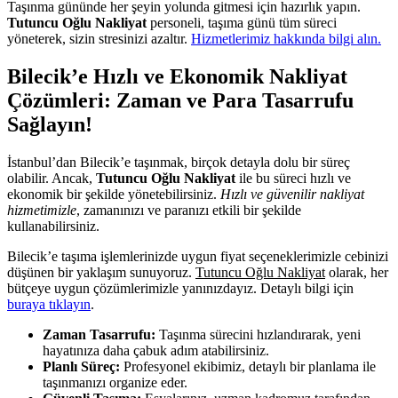
Taşınma gününde her şeyin yolunda gitmesi için hazırlık yapın.
Tutuncu Oğlu Nakliyat
personeli, taşıma günü tüm süreci
yöneterek, sizin stresinizi azaltır.
Hizmetlerimiz hakkında bilgi alın.
Bilecik’e Hızlı ve Ekonomik Nakliyat
Çözümleri: Zaman ve Para Tasarrufu
Sağlayın!
İstanbul’dan Bilecik’e taşınmak, birçok detayla dolu bir süreç
olabilir. Ancak,
Tutuncu Oğlu Nakliyat
ile bu süreci hızlı ve
ekonomik bir şekilde yönetebilirsiniz.
Hızlı ve güvenilir nakliyat
hizmetimizle
, zamanınızı ve paranızı etkili bir şekilde
kullanabilirsiniz.
Bilecik’e taşıma işlemlerinizde uygun fiyat seçeneklerimizle cebinizi
düşünen bir yaklaşım sunuyoruz.
Tutuncu Oğlu Nakliyat
olarak, her
bütçeye uygun çözümlerimizle yanınızdayız. Detaylı bilgi için
buraya tıklayın
.
Zaman Tasarrufu:
Taşınma sürecini hızlandırarak, yeni
hayatınıza daha çabuk adım atabilirsiniz.
Planlı Süreç:
Profesyonel ekibimiz, detaylı bir planlama ile
taşınmanızı organize eder.