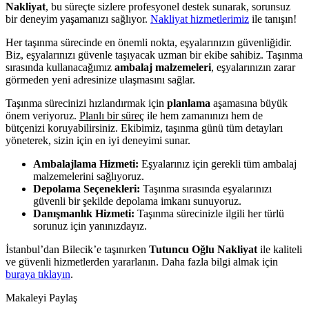
Nakliyat
, bu süreçte sizlere profesyonel destek sunarak, sorunsuz
bir deneyim yaşamanızı sağlıyor.
Nakliyat hizmetlerimiz
ile tanışın!
Her taşınma sürecinde en önemli nokta, eşyalarınızın güvenliğidir.
Biz, eşyalarınızı güvenle taşıyacak uzman bir ekibe sahibiz. Taşınma
sırasında kullanacağımız
ambalaj malzemeleri
, eşyalarınızın zarar
görmeden yeni adresinize ulaşmasını sağlar.
Taşınma sürecinizi hızlandırmak için
planlama
aşamasına büyük
önem veriyoruz.
Planlı bir süreç
ile hem zamanınızı hem de
bütçenizi koruyabilirsiniz. Ekibimiz, taşınma günü tüm detayları
yöneterek, sizin için en iyi deneyimi sunar.
Ambalajlama Hizmeti:
Eşyalarınız için gerekli tüm ambalaj
malzemelerini sağlıyoruz.
Depolama Seçenekleri:
Taşınma sırasında eşyalarınızı
güvenli bir şekilde depolama imkanı sunuyoruz.
Danışmanlık Hizmeti:
Taşınma sürecinizle ilgili her türlü
sorunuz için yanınızdayız.
İstanbul’dan Bilecik’e taşınırken
Tutuncu Oğlu Nakliyat
ile kaliteli
ve güvenli hizmetlerden yararlanın. Daha fazla bilgi almak için
buraya tıklayın
.
Makaleyi Paylaş