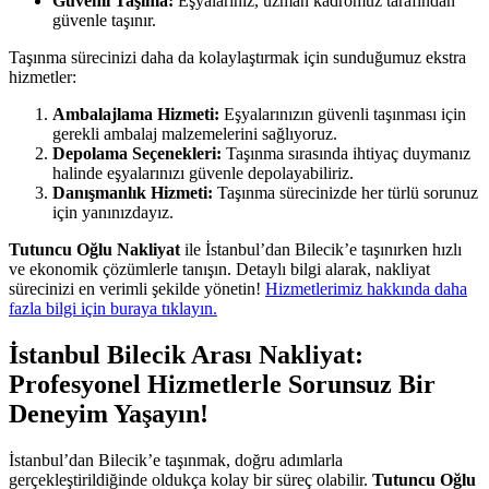
Güvenli Taşıma:
Eşyalarınız, uzman kadromuz tarafından
güvenle taşınır.
Taşınma sürecinizi daha da kolaylaştırmak için sunduğumuz ekstra
hizmetler:
Ambalajlama Hizmeti:
Eşyalarınızın güvenli taşınması için
gerekli ambalaj malzemelerini sağlıyoruz.
Depolama Seçenekleri:
Taşınma sırasında ihtiyaç duymanız
halinde eşyalarınızı güvenle depolayabiliriz.
Danışmanlık Hizmeti:
Taşınma sürecinizde her türlü sorunuz
için yanınızdayız.
Tutuncu Oğlu Nakliyat
ile İstanbul’dan Bilecik’e taşınırken hızlı
ve ekonomik çözümlerle tanışın. Detaylı bilgi alarak, nakliyat
sürecinizi en verimli şekilde yönetin!
Hizmetlerimiz hakkında daha
fazla bilgi için buraya tıklayın.
İstanbul Bilecik Arası Nakliyat:
Profesyonel Hizmetlerle Sorunsuz Bir
Deneyim Yaşayın!
İstanbul’dan Bilecik’e taşınmak, doğru adımlarla
gerçekleştirildiğinde oldukça kolay bir süreç olabilir.
Tutuncu Oğlu