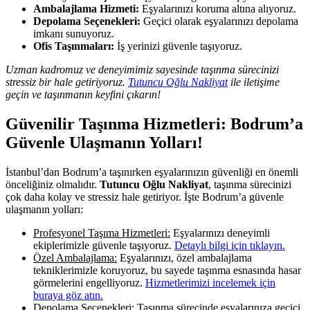
Ambalajlama Hizmeti:
Eşyalarınızı koruma altına alıyoruz.
Depolama Seçenekleri:
Geçici olarak eşyalarınızı depolama
imkanı sunuyoruz.
Ofis Taşınmaları:
İş yerinizi güvenle taşıyoruz.
Uzman kadromuz ve deneyimimiz sayesinde taşınma sürecinizi
stressiz bir hale getiriyoruz.
Tutuncu Oğlu Nakliyat
ile iletişime
geçin ve taşınmanın keyfini çıkarın!
Güvenilir Taşınma Hizmetleri: Bodrum’a
Güvenle Ulaşmanın Yolları!
İstanbul’dan Bodrum’a taşınırken eşyalarınızın güvenliği en önemli
önceliğiniz olmalıdır.
Tutuncu Oğlu Nakliyat
, taşınma sürecinizi
çok daha kolay ve stressiz hale getiriyor. İşte Bodrum’a güvenle
ulaşmanın yolları:
Profesyonel Taşıma Hizmetleri:
Eşyalarınızı deneyimli
ekiplerimizle güvenle taşıyoruz.
Detaylı bilgi için tıklayın.
Özel Ambalajlama:
Eşyalarınızı, özel ambalajlama
tekniklerimizle koruyoruz, bu sayede taşınma esnasında hasar
görmelerini engelliyoruz.
Hizmetlerimizi incelemek için
buraya göz atın.
Depolama Seçenekleri:
Taşınma sürecinde eşyalarınıza geçici