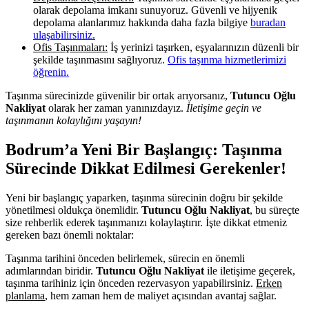
olarak depolama imkanı sunuyoruz. Güvenli ve hijyenik
depolama alanlarımız hakkında daha fazla bilgiye
buradan
ulaşabilirsiniz.
Ofis Taşınmaları:
İş yerinizi taşırken, eşyalarınızın düzenli bir
şekilde taşınmasını sağlıyoruz.
Ofis taşınma hizmetlerimizi
öğrenin.
Taşınma sürecinizde güvenilir bir ortak arıyorsanız,
Tutuncu Oğlu
Nakliyat
olarak her zaman yanınızdayız.
İletişime geçin ve
taşınmanın kolaylığını yaşayın!
Bodrum’a Yeni Bir Başlangıç: Taşınma
Sürecinde Dikkat Edilmesi Gerekenler!
Yeni bir başlangıç yaparken, taşınma sürecinin doğru bir şekilde
yönetilmesi oldukça önemlidir.
Tutuncu Oğlu Nakliyat
, bu süreçte
size rehberlik ederek taşınmanızı kolaylaştırır. İşte dikkat etmeniz
gereken bazı önemli noktalar:
Taşınma tarihini önceden belirlemek, sürecin en önemli
adımlarından biridir.
Tutuncu Oğlu Nakliyat
ile iletişime geçerek,
taşınma tarihiniz için önceden rezervasyon yapabilirsiniz.
Erken
planlama
, hem zaman hem de maliyet açısından avantaj sağlar.