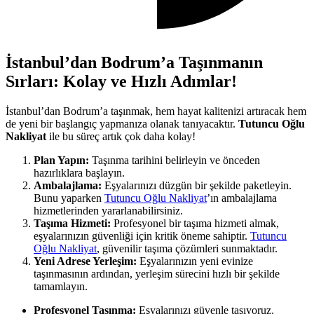
İstanbul’dan Bodrum’a Taşınmanın
Sırları: Kolay ve Hızlı Adımlar!
İstanbul’dan Bodrum’a taşınmak, hem hayat kalitenizi artıracak hem
de yeni bir başlangıç yapmanıza olanak tanıyacaktır.
Tutuncu Oğlu
Nakliyat
ile bu süreç artık çok daha kolay!
Plan Yapın:
Taşınma tarihini belirleyin ve önceden
hazırlıklara başlayın.
Ambalajlama:
Eşyalarınızı düzgün bir şekilde paketleyin.
Bunu yaparken
Tutuncu Oğlu Nakliyat
’ın ambalajlama
hizmetlerinden yararlanabilirsiniz.
Taşıma Hizmeti:
Profesyonel bir taşıma hizmeti almak,
eşyalarınızın güvenliği için kritik öneme sahiptir.
Tutuncu
Oğlu Nakliyat
, güvenilir taşıma çözümleri sunmaktadır.
Yeni Adrese Yerleşim:
Eşyalarınızın yeni evinize
taşınmasının ardından, yerleşim sürecini hızlı bir şekilde
tamamlayın.
Profesyonel Taşınma:
Eşyalarınızı güvenle taşıyoruz.