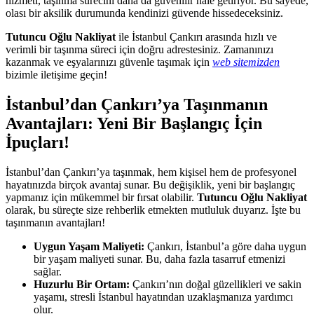
hizmeti, taşınma sürecini daha da güvenilir hale getiriyor. Bu sayede,
olası bir aksilik durumunda kendinizi güvende hissedeceksiniz.
Tutuncu Oğlu Nakliyat
ile İstanbul Çankırı arasında hızlı ve
verimli bir taşınma süreci için doğru adrestesiniz. Zamanınızı
kazanmak ve eşyalarınızı güvenle taşımak için
web sitemizden
bizimle iletişime geçin!
İstanbul’dan Çankırı’ya Taşınmanın
Avantajları: Yeni Bir Başlangıç İçin
İpuçları!
İstanbul’dan Çankırı’ya taşınmak, hem kişisel hem de profesyonel
hayatınızda birçok avantaj sunar. Bu değişiklik, yeni bir başlangıç
yapmanız için mükemmel bir fırsat olabilir.
Tutuncu Oğlu Nakliyat
olarak, bu süreçte size rehberlik etmekten mutluluk duyarız. İşte bu
taşınmanın avantajları!
Uygun Yaşam Maliyeti:
Çankırı, İstanbul’a göre daha uygun
bir yaşam maliyeti sunar. Bu, daha fazla tasarruf etmenizi
sağlar.
Huzurlu Bir Ortam:
Çankırı’nın doğal güzellikleri ve sakin
yaşamı, stresli İstanbul hayatından uzaklaşmanıza yardımcı
olur.