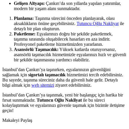
Gelişen Altyapı:
Çankırı’da son yıllarda yapılan yatırımlar,
modern bir yaşam alanı sunmaktadır.
Planlama:
Taşınma sürecini önceden planlayarak, olası
aksaklıkların önüne geçebilirsiniz.
Tutuncu Oğlu Nakliyat
ile
detaylı bir plan oluşturun.
Paketleme:
Eşyalarınızı doğru bir şekilde paketlemek,
taşınma sırasında oluşabilecek hasarları en aza indirir.
Profesyonel paketleme hizmetimizden yararlanın.
Asansörlü Taşımacılık:
Yüksek katlarda oturuyorsanız,
asansörlü taşımacılık hizmetimizle eşyalarınızı hızlı ve güvenli
bir şekilde taşınmasına yardımcı olabiliriz.
İstanbul’dan Çankırı’ya taşınırken, eşyalarınızın güvenliğini
sağlamak için
sigortalı taşımacılık
hizmetimizi tercih edebilirsiniz.
Bu sayede, taşınma süreciniz daha da güvenli hale gelir. Detaylı
bilgi almak için
web sitemizi
ziyaret edebilirsiniz.
İstanbul’dan Çankırı’ya taşınmak, yeni bir başlangıç için harika bir
fırsat sunmaktadır.
Tutuncu Oğlu Nakliyat
ile bu süreci
kolaylaştırmak ve eşyalarınızı güvenle taşımak için bizimle iletişime
geçin!
Makaleyi Paylaş