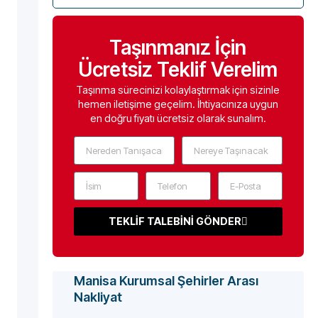
Taşınmanız İçin
Ücretsiz Teklif Verelim
Taşınma sürecinizi kolaylaştırmak için sizinle
hemen iletişime geçelim. İhtiyacınıza uygun
en doğru fiyatı ücretsiz olarak sunalım.
TEKLİF TALEBİNİ GÖNDER
Manisa Kurumsal Şehirler Arası
Nakliyat