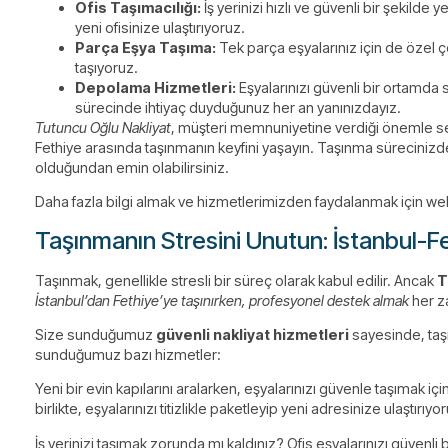
Ofis Taşımacılığı:
İş yerinizi hızlı ve güvenli bir şekilde 
yeni ofisinize ulaştırıyoruz.
Parça Eşya Taşıma:
Tek parça eşyalarınız için de özel ç
taşıyoruz.
Depolama Hizmetleri:
Eşyalarınızı güvenli bir ortamda
sürecinde ihtiyaç duyduğunuz her an yanınızdayız.
Tutuncu Oğlu Nakliyat
, müşteri memnuniyetine verdiği önemle sek
Fethiye arasında taşınmanın keyfini yaşayın. Taşınma süreciniz
olduğundan emin olabilirsiniz.
Daha fazla bilgi almak ve hizmetlerimizden faydalanmak için web 
Taşınmanın Stresini Unutun: İstanbul-Fe
Taşınmak, genellikle stresli bir süreç olarak kabul edilir. Ancak
T
İstanbul’dan Fethiye’ye taşınırken, profesyonel destek almak
her z
Size sunduğumuz
güvenli nakliyat hizmetleri
sayesinde, taşın
sunduğumuz bazı hizmetler:
Yeni bir evin kapılarını aralarken, eşyalarınızı güvenle taşımak iç
birlikte, eşyalarınızı titizlikle paketleyip yeni adresinize ulaştırıyo
İş yerinizi taşımak zorunda mı kaldınız?
Ofis eşyalarınızı
güvenli b