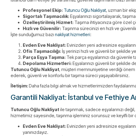
Profesyonel Ekip:
Tutuncu Oğlu Nakliyat
, uzman bir ekip
Sigortalı Taşımacılık:
Eşyalarınızı sigortalayarak, taşıma
Özelleştirilmiş Hizmet:
Taşıma ihtiyacınıza göre özel 
Hızlı ve Güvenilir:
Taşınma sürecinizi en hızlı ve güvenil
İşte sunduğumuz bazı
nakliyat hizmetleri
:
Evden Eve Nakliyat:
Evinizden yeni adresinize eşyaların
Ofis Taşımacılığı:
İş yerinizi hızlı ve güvenli bir şekilde
Parça Eşya Taşıma:
Tek parça eşyalarınızı da güvenle t
Depolama Hizmetleri:
Eşyalarınızı güvenli bir şekilde 
Tutuncu Oğlu Nakliyat
, müşteri memnuniyetine verdiği önem il
ederek, güvenli ve konforlu bir taşıma süreci yaşayabilirsiniz.
İletişim:
Daha fazla bilgi almak ve hizmetlerimizden faydalanma
Garantili Nakliyat: İstanbul ve Fethiye 
Tutuncu Oğlu Nakliyat
ile taşınmak, sadece eşyalarınızı değil,
hizmetimiz sayesinde, taşınma işleminiz sorunsuz ve keyifli bir
Evden Eve Nakliyat:
Evinizden yeni adresinize eşyaları
yanınızdayız.