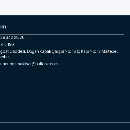
şim
39 342 28 26
4 5 196
ğdat Caddesi, Doğan Kapalı Çarşısı No: 18 İç Kapı No: 12 Maltepe /
tanbul
tuncuoglunakliyat@outlook.com