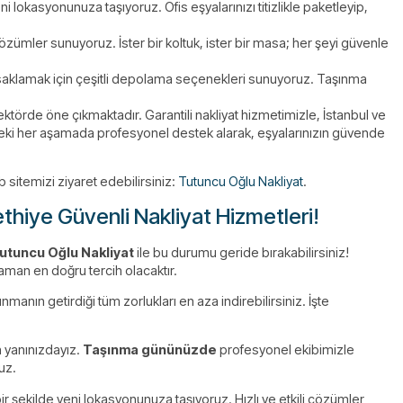
yeni lokasyonunuza taşıyoruz. Ofis eşyalarınızı titizlikle paketleyip,
özümler sunuyoruz. İster bir koltuk, ister bir masa; her şeyi güvenle
 saklamak için çeşitli depolama seçenekleri sunuyoruz. Taşınma
törde öne çıkmaktadır. Garantili nakliyat hizmetimizle, İstanbul ve
deki her aşamada profesyonel destek alarak, eşyalarınızın güvende
sitemizi ziyaret edebilirsiniz:
Tutuncu Oğlu Nakliyat
.
thiye Güvenli Nakliyat Hizmetleri!
utuncu Oğlu Nakliyat
ile bu durumu geride bırakabilirsiniz!
aman en doğru tercih olacaktır.
manın getirdiği tüm zorlukları en aza indirebilirsiniz. İşte
in yanınızdayız.
Taşınma gününüzde
profesyonel ekibimizle
ruz.
ir şekilde yeni lokasyonunuza taşıyoruz. Hızlı ve etkili çözümler