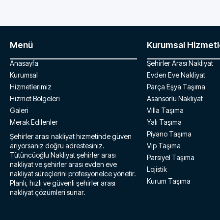
Menü
Kurumsal Hizmetl
Anasayfa
Şehirler Arası Nakliyat
Kurumsal
Evden Eve Nakliyat
Hizmetlerimiz
Parça Eşya Taşıma
Hizmet Bölgeleri
Asansörlü Nakliyat
Galeri
Villa Taşıma
Merak Edilenler
Yalı Taşıma
Piyano Taşıma
Şehirler arası nakliyat hizmetinde güven
arıyorsanız doğru adrestesiniz.
Vip Taşıma
Tütüncüoğlu Nakliyat şehirler arası
Parsiyel Taşıma
nakliyat ve şehirler arası evden eve
Lojistik
nakliyat süreçlerini profesyonelce yönetir.
Kurum Taşıma
Planlı, hızlı ve güvenli şehirler arası
nakliyat çözümleri sunar.