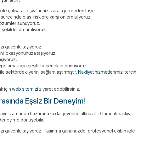
 ile çalışarak eşyalarınızı zarar görmeden taşır.
 sürecinde olası risklere karşı önlem alıyoruz.
çözümler sunuyoruz.
ir şekilde tamamlıyoruz.
ızı güvenle taşıyoruz.
 yeni lokasyonunuza taşıyoruz.
aşıyoruz.
depolamak için çeşitli seçenekler sunuyoruz.
e sektördeki yerini sağlamlaştırmıştır.
Nakliyat hizmetlerimizi
tercih
k için
web sitemizi
ziyaret edebilirsiniz.
Arasında Eşsiz Bir Deneyim!
 aynı zamanda huzurunuzu da güvence altına alır. Garantili nakliyat
 deneyime dönüşebilir.
nızı güvenle taşıyoruz. Taşınma gününüzde, profesyonel ekibimizle