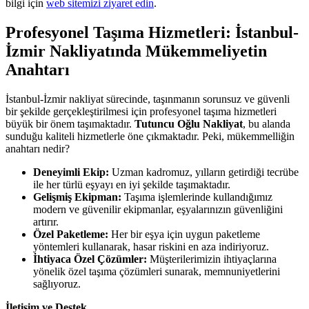
bilgi için
web sitemizi ziyaret edin
.
Profesyonel Taşıma Hizmetleri: İstanbul-
İzmir Nakliyatında Mükemmeliyetin
Anahtarı
İstanbul-İzmir nakliyat sürecinde, taşınmanın sorunsuz ve güvenli
bir şekilde gerçekleştirilmesi için profesyonel taşıma hizmetleri
büyük bir önem taşımaktadır.
Tutuncu Oğlu Nakliyat
, bu alanda
sunduğu kaliteli hizmetlerle öne çıkmaktadır. Peki, mükemmelliğin
anahtarı nedir?
Deneyimli Ekip:
Uzman kadromuz, yılların getirdiği tecrübe
ile her türlü eşyayı en iyi şekilde taşımaktadır.
Gelişmiş Ekipman:
Taşıma işlemlerinde kullandığımız
modern ve güvenilir ekipmanlar, eşyalarınızın güvenliğini
artırır.
Özel Paketleme:
Her bir eşya için uygun paketleme
yöntemleri kullanarak, hasar riskini en aza indiriyoruz.
İhtiyaca Özel Çözümler:
Müşterilerimizin ihtiyaçlarına
yönelik özel taşıma çözümleri sunarak, memnuniyetlerini
sağlıyoruz.
İletişim ve Destek