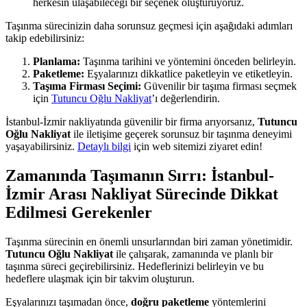
herkesin ulaşabileceği bir seçenek oluşturuyoruz.
Taşınma sürecinizin daha sorunsuz geçmesi için aşağıdaki adımları
takip edebilirsiniz:
Planlama:
Taşınma tarihini ve yöntemini önceden belirleyin.
Paketleme:
Eşyalarınızı dikkatlice paketleyin ve etiketleyin.
Taşıma Firması Seçimi:
Güvenilir bir taşıma firması seçmek
için
Tutuncu Oğlu Nakliyat
’ı değerlendirin.
İstanbul-İzmir nakliyatında güvenilir bir firma arıyorsanız,
Tutuncu
Oğlu Nakliyat
ile iletişime geçerek sorunsuz bir taşınma deneyimi
yaşayabilirsiniz.
Detaylı bilgi
için web sitemizi ziyaret edin!
Zamanında Taşımanın Sırrı: İstanbul-
İzmir Arası Nakliyat Sürecinde Dikkat
Edilmesi Gerekenler
Taşınma sürecinin en önemli unsurlarından biri zaman yönetimidir.
Tutuncu Oğlu Nakliyat
ile çalışarak, zamanında ve planlı bir
taşınma süreci geçirebilirsiniz. Hedeflerinizi belirleyin ve bu
hedeflere ulaşmak için bir takvim oluşturun.
Eşyalarınızı taşımadan önce,
doğru paketleme
yöntemlerini