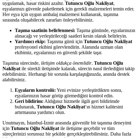
uygulamak, hasar riskini azaltır.
Tutuncu Oğlu Nakliyat
,
eşyalarınızı güvenle paketlemek için gerekli malzemeleri temin eder.
Her eşya için uygun ambalaj malzemesi kullanarak, taşınma
sırasında oluşabilecek zararları önleyebilirsiniz.
Taşıma saatinin belirlenmesi:
Taşıma gününde, eşyalarınızın
alınacağı ve yerleştirileceği saatleri kesin olarak belirleyin.
Yardımcı ekip:
Taşınma günü için
Tutuncu Oğlu Nakliyat
profesyonel ekibini görevlendirin. Alanında uzman olan
ekibimiz, eşyalarınızı en güvenli şekilde taşır.
Taşınma sürecinde,
iletişim oldukça önemlidir
.
Tutuncu Oğlu
Nakliyat
ile sürekli iletişimde kalarak, sürecin nasıl ilerlediğini takip
edebilirsiniz. Herhangi bir sorunla karşılaştığınızda, anında destek
alabilirsiniz.
Eşyaların kontrolü:
Yeni evinize yerleştirdikten sonra,
eşyalarınızın hasar görüp görmediğini kontrol edin.
Geri bildirim:
Aldığınız hizmetle ilgili geri bildirimde
bulunarak,
Tutuncu Oğlu Nakliyat
‘ın hizmet kalitesini
artırmasına yardımcı olun.
Unutmayın, İstanbul-İzmir arasında güvenilir bir taşınma deneyimi
için
Tutuncu Oğlu Nakliyat
ile iletişime geçebilir ve tüm
süreçlerinizi sorunsuz bir şekilde gerçekleştirebilirsiniz. Daha fazla