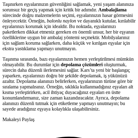
Taşınırken eşyalarınızın güvenliğini sağlamak, yeni yaşam alanınıza
sorunsuz bir geçiş yapmak için kritik bir adımdır.
Ambalajlama
sürecinde doğru malzemelerin seçimi, eşyalarınızın hasar görmesini
önleyecektir. Örneğin,
balonlu naylon
ve dayanıklı kutular, kırılabilir
eşyalarınızı korumak için idealdir. Bu noktada, eşyalarınızı
paketlerken dikkat etmeniz gereken en önemli unsur, her bir eşyanın
özelliklerine uygun bir ambalaj yöntemi seçmektir. Mobilyalarınız
için sağlam koruma sağlarken, daha küçük ve kırılgan eşyalar için
ekstra yastıklama yapmayı unutmayın.
Taşınma sırasında, bazı eşyalarınızın hemen yerleştirilmesi mümkün
olmayabilir. Bu durumlar için
depolama çözümleri
oluşturmak,
sürecin daha düzenli ilerlemesini sağlar. Kars’ta yeni bir başlangıç
yaparken, eşyalarınızı doğru bir şekilde depolamak, iş yükünüzü
azaltır. Depolama alanınızı belirlerken, eşyalarınızın türüne göre bir
sıralama yapmalısınız. Örneğin, sıklıkla kullanmadığınız eşyaları alt
kısma yerleştirirken, acil ihtiyaç duyacağınız eşyaları en üstte
konumlandırmanız, size zaman kazandıracaktır. Ayrıca, depolama
alanınızı düzenli tutmak için etiketleme yapmayı unutmayın; bu
sayede aradığınız eşyaya kolaylıkla ulaşabilirsiniz.
Makaleyi Paylaş