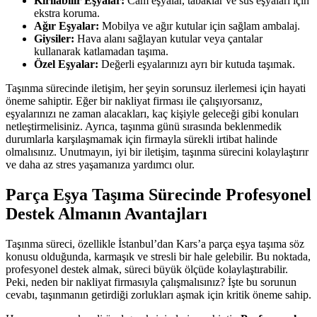
Kırılabilir Eşyalar:
Cam eşyalar, tabaklar ve süs eşyaları için
ekstra koruma.
Ağır Eşyalar:
Mobilya ve ağır kutular için sağlam ambalaj.
Giysiler:
Hava alanı sağlayan kutular veya çantalar
kullanarak katlamadan taşıma.
Özel Eşyalar:
Değerli eşyalarınızı ayrı bir kutuda taşımak.
Taşınma sürecinde iletişim, her şeyin sorunsuz ilerlemesi için hayati
öneme sahiptir. Eğer bir nakliyat firması ile çalışıyorsanız,
eşyalarınızı ne zaman alacakları, kaç kişiyle geleceği gibi konuları
netleştirmelisiniz. Ayrıca, taşınma günü sırasında beklenmedik
durumlarla karşılaşmamak için firmayla sürekli irtibat halinde
olmalısınız. Unutmayın, iyi bir iletişim, taşınma sürecini kolaylaştırır
ve daha az stres yaşamanıza yardımcı olur.
Parça Eşya Taşıma Sürecinde Profesyonel
Destek Almanın Avantajları
Taşınma süreci, özellikle İstanbul’dan Kars’a parça eşya taşıma söz
konusu olduğunda, karmaşık ve stresli bir hale gelebilir. Bu noktada,
profesyonel destek almak, süreci büyük ölçüde kolaylaştırabilir.
Peki, neden bir nakliyat firmasıyla çalışmalısınız? İşte bu sorunun
cevabı, taşınmanın getirdiği zorlukları aşmak için kritik öneme sahip.