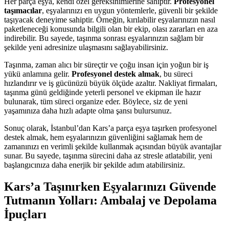
Her parça eşya, kendi özel gereksinimlerine sahiptir.
Profesyonel
taşımacılar
, eşyalarınızı en uygun yöntemlerle, güvenli bir şekilde
taşıyacak deneyime sahiptir. Örneğin, kırılabilir eşyalarınızın nasıl
paketleneceği konusunda bilgili olan bir ekip, olası zararları en aza
indirebilir. Bu sayede, taşınma sonrası eşyalarınızın sağlam bir
şekilde yeni adresinize ulaşmasını sağlayabilirsiniz.
Taşınma, zaman alıcı bir süreçtir ve çoğu insan için yoğun bir iş
yükü anlamına gelir.
Profesyonel destek almak
, bu süreci
hızlandırır ve iş gücünüzü büyük ölçüde azaltır. Nakliyat firmaları,
taşınma günü geldiğinde yeterli personel ve ekipman ile hazır
bulunarak, tüm süreci organize eder. Böylece, siz de yeni
yaşamınıza daha hızlı adapte olma şansı bulursunuz.
Sonuç olarak, İstanbul’dan Kars’a parça eşya taşırken profesyonel
destek almak, hem eşyalarınızın güvenliğini sağlamak hem de
zamanınızı en verimli şekilde kullanmak açısından büyük avantajlar
sunar. Bu sayede, taşınma sürecini daha az stresle atlatabilir, yeni
başlangıcınıza daha enerjik bir şekilde adım atabilirsiniz.
Kars’a Taşınırken Eşyalarınızı Güvende
Tutmanın Yolları: Ambalaj ve Depolama
İpuçları