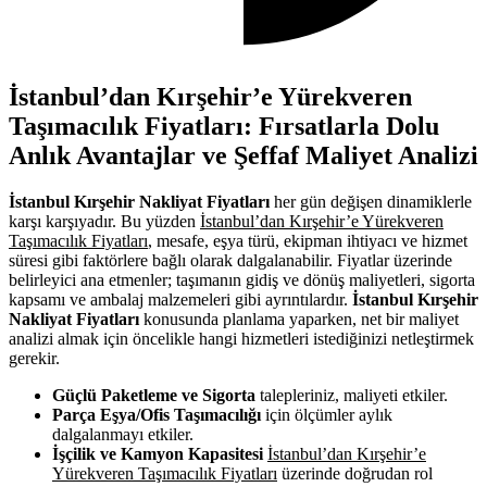
İstanbul’dan Kırşehir’e Yürekveren
Taşımacılık Fiyatları: Fırsatlarla Dolu
Anlık Avantajlar ve Şeffaf Maliyet Analizi
İstanbul Kırşehir Nakliyat Fiyatları
her gün değişen dinamiklerle
karşı karşıyadır. Bu yüzden
İstanbul’dan Kırşehir’e Yürekveren
Taşımacılık Fiyatları
, mesafe, eşya türü, ekipman ihtiyacı ve hizmet
süresi gibi faktörlere bağlı olarak dalgalanabilir. Fiyatlar üzerinde
belirleyici ana etmenler; taşımanın gidiş ve dönüş maliyetleri, sigorta
kapsamı ve ambalaj malzemeleri gibi ayrıntılardır.
İstanbul Kırşehir
Nakliyat Fiyatları
konusunda planlama yaparken, net bir maliyet
analizi almak için öncelikle hangi hizmetleri istediğinizi netleştirmek
gerekir.
Güçlü Paketleme ve Sigorta
talepleriniz, maliyeti etkiler.
Parça Eşya/Ofis Taşımacılığı
için ölçümler aylık
dalgalanmayı etkiler.
İşçilik ve Kamyon Kapasitesi
İstanbul’dan Kırşehir’e
Yürekveren Taşımacılık Fiyatları
üzerinde doğrudan rol