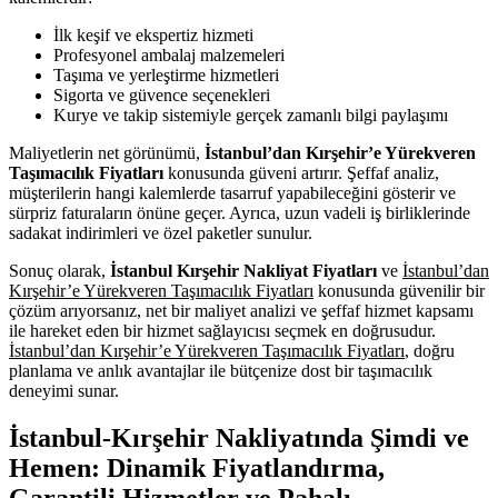
İlk keşif ve ekspertiz hizmeti
Profesyonel ambalaj malzemeleri
Taşıma ve yerleştirme hizmetleri
Sigorta ve güvence seçenekleri
Kurye ve takip sistemiyle gerçek zamanlı bilgi paylaşımı
Maliyetlerin net görünümü,
İstanbul’dan Kırşehir’e Yürekveren
Taşımacılık Fiyatları
konusunda güveni artırır. Şeffaf analiz,
müşterilerin hangi kalemlerde tasarruf yapabileceğini gösterir ve
sürpriz faturaların önüne geçer. Ayrıca, uzun vadeli iş birliklerinde
sadakat indirimleri ve özel paketler sunulur.
Sonuç olarak,
İstanbul Kırşehir Nakliyat Fiyatları
ve
İstanbul’dan
Kırşehir’e Yürekveren Taşımacılık Fiyatları
konusunda güvenilir bir
çözüm arıyorsanız, net bir maliyet analizi ve şeffaf hizmet kapsamı
ile hareket eden bir hizmet sağlayıcısı seçmek en doğrusudur.
İstanbul’dan Kırşehir’e Yürekveren Taşımacılık Fiyatları
, doğru
planlama ve anlık avantajlar ile bütçenize dost bir taşımacılık
deneyimi sunar.
İstanbul-Kırşehir Nakliyatında Şimdi ve
Hemen: Dinamik Fiyatlandırma,
Garantili Hizmetler ve Pahalı