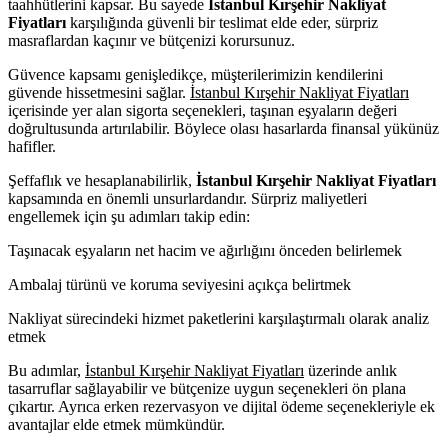
taahhütlerini kapsar. Bu sayede
İstanbul Kırşehir Nakliyat
Fiyatları
karşılığında güvenli bir teslimat elde eder, sürpriz
masraflardan kaçınır ve bütçenizi korursunuz.
Güvence kapsamı genişledikçe, müşterilerimizin kendilerini
güvende hissetmesini sağlar.
İstanbul Kırşehir Nakliyat Fiyatları
içerisinde yer alan sigorta seçenekleri, taşınan eşyaların değeri
doğrultusunda artırılabilir. Böylece olası hasarlarda finansal yükünüz
hafifler.
Şeffaflık ve hesaplanabilirlik,
İstanbul Kırşehir Nakliyat Fiyatları
kapsamında en önemli unsurlardandır. Sürpriz maliyetleri
engellemek için şu adımları takip edin:
Taşınacak eşyaların net hacim ve ağırlığını önceden belirlemek
Ambalaj türünü ve koruma seviyesini açıkça belirtmek
Nakliyat sürecindeki hizmet paketlerini karşılaştırmalı olarak analiz
etmek
Bu adımlar,
İstanbul Kırşehir Nakliyat Fiyatları
üzerinde anlık
tasarruflar sağlayabilir ve bütçenize uygun seçenekleri ön plana
çıkartır. Ayrıca erken rezervasyon ve dijital ödeme seçenekleriyle ek
avantajlar elde etmek mümkündür.