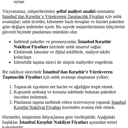
oynar.
Vizyonumuz, müşterilerimize
şeffaf maliyet analizi
sunmaktır.
İstanbul’dan Kırşehir’e Yürekveren Taşımacılık Fiyatları
için anlık
avantajlar; sabit ücretler, kilometre bazlı hesaplar ve hizmet paketine
göre değişen indirimler içerir. Bu sayede müşterilerimizin bütçelerini
güvenli biçimde planlaması mümkün olur.
İndirimli paketler ve promosyonlar,
İstanbul Kırşehir
Nakliyat Fiyatları
üzerinde anlık tasarruf sağlar.
Elektronik faturalar ve dijital tekliflerle, maliyet takibi
kolaylaşır.
İzlenebilir taşıma süreci ile sürpriz maliyetler engellenir.
Bir nakliyat sürecinde
İstanbul’dan Kırşehir’e Yürekveren
Taşımacılık Fiyatları
için anlık avantaja ulaşmanın yolları:
Taşınacak eşyaların net hacim ve ağırlığını tespit etmek.
Kapsamlı ambalaj ve koruma talebinde bulunan paketleri
önceden belirtmek.
Planlanan taşıma tarihinde erken rezervasyon yaparak
İstanbul
Kırşehir Nakliyat Fiyatları
üzerinden avantaj elde etmek.
Hizmetler, müşterinin ihtiyaçlarına göre özelleştirilir. Aşağıdaki
başlıklar,
İstanbul Kırşehir Nakliyat Fiyatları
açısından temel
kalemlerdir: