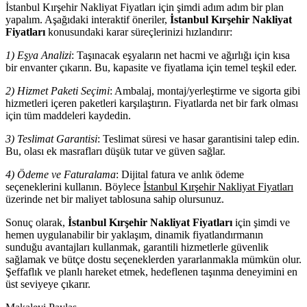
İstanbul Kırşehir Nakliyat Fiyatları için şimdi adım adım bir plan
yapalım. Aşağıdaki interaktif öneriler,
İstanbul Kırşehir Nakliyat
Fiyatları
konusundaki karar süreçlerinizi hızlandırır:
1) Eşya Analizi
: Taşınacak eşyaların net hacmi ve ağırlığı için kısa
bir envanter çıkarın. Bu, kapasite ve fiyatlama için temel teşkil eder.
2) Hizmet Paketi Seçimi
: Ambalaj, montaj/yerleştirme ve sigorta gibi
hizmetleri içeren paketleri karşılaştırın. Fiyatlarda net bir fark olması
için tüm maddeleri kaydedin.
3) Teslimat Garantisi
: Teslimat süresi ve hasar garantisini talep edin.
Bu, olası ek masrafları düşük tutar ve güven sağlar.
4) Ödeme ve Faturalama
: Dijital fatura ve anlık ödeme
seçeneklerini kullanın. Böylece
İstanbul Kırşehir Nakliyat Fiyatları
üzerinde net bir maliyet tablosuna sahip olursunuz.
Sonuç olarak,
İstanbul Kırşehir Nakliyat Fiyatları
için şimdi ve
hemen uygulanabilir bir yaklaşım, dinamik fiyatlandırmanın
sunduğu avantajları kullanmak, garantili hizmetlerle güvenlik
sağlamak ve bütçe dostu seçeneklerden yararlanmakla mümkün olur.
Şeffaflık ve planlı hareket etmek, hedeflenen taşınma deneyimini en
üst seviyeye çıkarır.