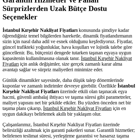
Sürprizlerden Uzak Bütçe Dostu
Seçenekler
İstanbul Kırşehir Nakliyat Fiyatları
konusunda şimdiye kadar
öğrendiğiniz temel bilgilerden hareketle, dinamik fiyatlandırmanın
sizin için nasıl daha adil ve esnek olduğunu keşfediyoruz. Fiyatlar,
güncel trafikteki yoğunluklar, hava koşulları ve lojistik talebe göre
güncellenir. Bu, bütçenizi dengede tutarken taşınan eşyaya uygun
kapasitenin kullanılmasına olanak tanır.
İstanbul Kırşehir Nakliyat
Fiyatları
için anlık değişimler, size gerçek zamanlı karar alma
avantajı sağlar ve sürpriz maliyetleri minimize eder.
Günlük dinamikler sayesinde, daha düşük talep dönemlerinde
kuponlar ve zamanlı indirimler devreye girebilir. Özellikle
İstanbul
Kırşehir Nakliyat Fiyatları
üzerinde etkili olan taşınacak eşya
hacmi, güvenli ambalaj ihtiyacı ve taşıma süresi gibi parametreler,
maliyet yapısını net bir şekilde etkiler. Bu yüzden önceden net bir
taşıma planı çıkarıp,
İstanbul Kırşehir Nakliyat Fiyatları
için en
uygun dakikayı belirlemek akıllı bir yaklaşım olur.
Çalışanlarımız, İstanbul Kırşehir Nakliyat Fiyatları üzerinde
belirsizliği azaltmak için garanti paketleri sunar. Garantili hizmetler;
belirlenen teslimat süresi, yerleştirme garantisi ve hasarsız taşıma