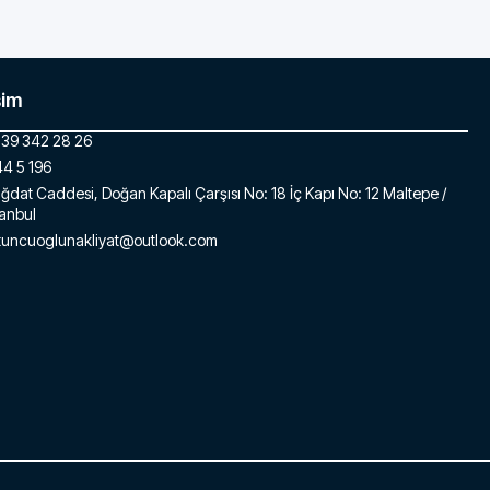
şim
39 342 28 26
4 5 196
ğdat Caddesi, Doğan Kapalı Çarşısı No: 18 İç Kapı No: 12 Maltepe /
tanbul
tuncuoglunakliyat@outlook.com