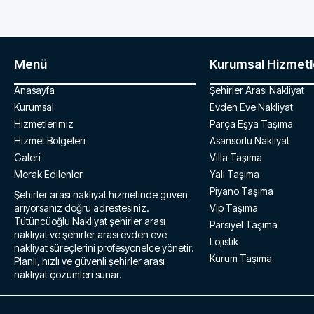
Menü
Kurumsal Hizmetl
Anasayfa
Şehirler Arası Nakliyat
Kurumsal
Evden Eve Nakliyat
Hizmetlerimiz
Parça Eşya Taşıma
Hizmet Bölgeleri
Asansörlü Nakliyat
Galeri
Villa Taşıma
Merak Edilenler
Yalı Taşıma
Piyano Taşıma
Şehirler arası nakliyat hizmetinde güven
arıyorsanız doğru adrestesiniz.
Vip Taşıma
Tütüncüoğlu Nakliyat şehirler arası
Parsiyel Taşıma
nakliyat ve şehirler arası evden eve
Lojistik
nakliyat süreçlerini profesyonelce yönetir.
Kurum Taşıma
Planlı, hızlı ve güvenli şehirler arası
nakliyat çözümleri sunar.