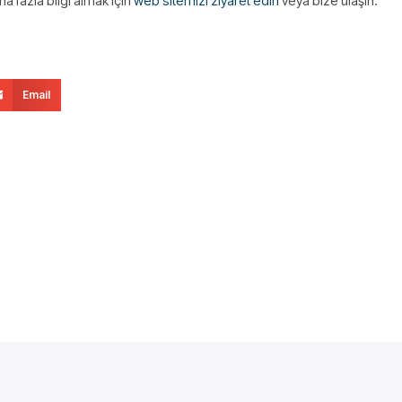
a fazla bilgi almak için
web sitemizi ziyaret edin
veya bize ulaşın.
Email