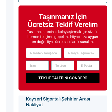
Taşınmanız İçin
Ücretsiz Teklif Verelim
Taşınma sürecinizi kolaylaştırmak için sizinle
hemen iletişime geçelim. İhtiyacınıza uygun
en doğru fiyatı ücretsiz olarak sunalım.
TEKLİF TALEBİNİ GÖNDER
Kayseri Sigortalı Şehirler Arası
Nakliyat