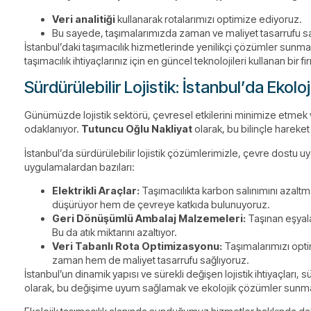
Veri analitiği
kullanarak rotalarımızı optimize ediyoruz.
Bu sayede, taşımalarımızda zaman ve maliyet tasarrufu sa
İstanbul’daki taşımacılık hizmetlerinde yenilikçi çözümler sunm
taşımacılık ihtiyaçlarınız için en güncel teknolojileri kullanan bir 
Sürdürülebilir Lojistik: İstanbul’da Ekolo
Günümüzde lojistik sektörü, çevresel etkilerini minimize etmek 
odaklanıyor.
Tutuncu Oğlu Nakliyat
olarak, bu bilinçle hareke
İstanbul’da sürdürülebilir lojistik çözümlerimizle, çevre dostu u
uygulamalardan bazıları:
Elektrikli Araçlar:
Taşımacılıkta karbon salınımını azaltma
düşürüyor hem de çevreye katkıda bulunuyoruz.
Geri Dönüşümlü Ambalaj Malzemeleri:
Taşınan eşyala
Bu da atık miktarını azaltıyor.
Veri Tabanlı Rota Optimizasyonu:
Taşımalarımızı opti
zaman hem de maliyet tasarrufu sağlıyoruz.
İstanbul’un dinamik yapısı ve sürekli değişen lojistik ihtiyaçları, s
olarak, bu değişime uyum sağlamak ve ekolojik çözümler sunmak iç