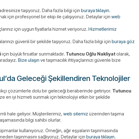
adresinize taşıyoruz. Daha fazla bilgi için
buraya tıklayın
.
k için profesyonel bir ekip ile çalışıyoruz. Detaylar için
web
çlarınız için uygun fiyatlarla hizmet veriyoruz.
Hizmetlerimiz
arınızı güvenli bir şekilde taşıyoruz. Daha fazla bilgi için
buraya göz
i
için büyük fırsatlar sunmaktadır.
Tutuncu Oğlu Nakliyat
olarak,
buradayız.
Bize ulaşın
ve taşımacılık ihtiyaçlarınızı güvenle bize
ul’da Geleceği Şekillendiren Teknolojiler
nilikçi çözümlerle dolu bir geleceği beraberinde getiriyor.
Tutuncu
ze en iyi hizmeti sunmak için teknolojiyi etkin bir şekilde
mli hale geliyor. Müşterilerimiz,
web sitemiz
üzerinden taşıma
 aşamasında bilgi sahibi olurlar.
ekipmanlar kullanıyoruz. Örneğin, ağır eşyaların taşınmasında
rmeden taşınmasını sağlıyoruz. Detaylar için
buraya tıklayın
.