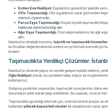
Evden Eve Nakliyat:
Eşyalarınızı güvenli bir şekilde yeni 
Ofis Taşımacılığı:
Ofis eşyalarınızı zarar görmeden taşıma
sitemizi ziyaret edin
.
Parça Eşya Taşımacılığı:
Küçük ölçekli taşımacılık ihtiya
hakkında daha fazla bilgi alın
.
Ağır Eşya Taşımacılığı:
Özel ekipmanlarımız ile ağır eşyal
atın
.
İstanbul’un stratejik konumu,
lojistik ve taşımacılık hizmetler
bu fırsatları değerlendirerek sizlere en iyi hizmeti sunmak için 
bırakın!
Taşımacılıkta Yenilikçi Çözümler: İstanb
İstanbul’un dinamik yapısı ve sürekli gelişen lojistik sektörü, ye
Oğlu Nakliyat
olarak, bu yenilikleri takip ediyor ve müşterilerimi
kullanıyoruz.
Gelişmiş yazılımlar sayesinde, taşımacılık süreçlerimiz daha veri
durumlarını anlık olarak takip edebilirler. Bu sayede, sürecin her
Taşımacılıkta güvenliği artırmak için, özel donanımlı araçlar ve 
kullanılan
yüksek kapasiteli vinçler
ile eşyalarınızın zarar gö