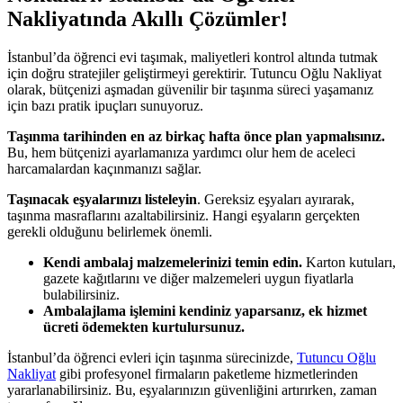
Nakliyatında Akıllı Çözümler!
İstanbul’da öğrenci evi taşımak, maliyetleri kontrol altında tutmak
için doğru stratejiler geliştirmeyi gerektirir. Tutuncu Oğlu Nakliyat
olarak, bütçenizi aşmadan güvenilir bir taşınma süreci yaşamanız
için bazı pratik ipuçları sunuyoruz.
Taşınma tarihinden en az birkaç hafta önce plan yapmalısınız.
Bu, hem bütçenizi ayarlamanıza yardımcı olur hem de aceleci
harcamalardan kaçınmanızı sağlar.
Taşınacak eşyalarınızı listeleyin
. Gereksiz eşyaları ayırarak,
taşınma masraflarını azaltabilirsiniz. Hangi eşyaların gerçekten
gerekli olduğunu belirlemek önemli.
Kendi ambalaj malzemelerinizi temin edin.
Karton kutuları,
gazete kağıtlarını ve diğer malzemeleri uygun fiyatlarla
bulabilirsiniz.
Ambalajlama işlemini kendiniz yaparsanız, ek hizmet
ücreti ödemekten kurtulursunuz.
İstanbul’da öğrenci evleri için taşınma sürecinizde,
Tutuncu Oğlu
Nakliyat
gibi profesyonel firmaların paketleme hizmetlerinden
yararlanabilirsiniz. Bu, eşyalarınızın güvenliğini artırırken, zaman