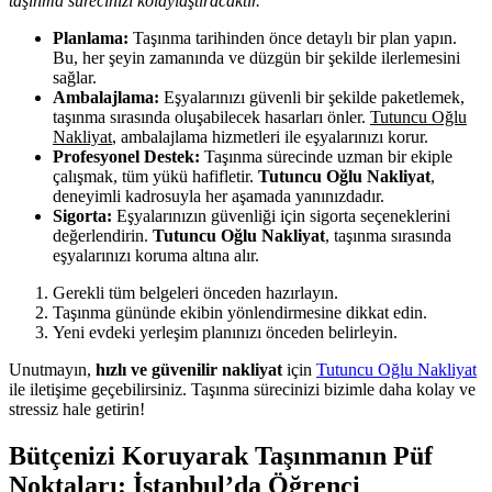
taşınma sürecinizi kolaylaştıracaktır.
Planlama:
Taşınma tarihinden önce detaylı bir plan yapın.
Bu, her şeyin zamanında ve düzgün bir şekilde ilerlemesini
sağlar.
Ambalajlama:
Eşyalarınızı güvenli bir şekilde paketlemek,
taşınma sırasında oluşabilecek hasarları önler.
Tutuncu Oğlu
Nakliyat
, ambalajlama hizmetleri ile eşyalarınızı korur.
Profesyonel Destek:
Taşınma sürecinde uzman bir ekiple
çalışmak, tüm yükü hafifletir.
Tutuncu Oğlu Nakliyat
,
deneyimli kadrosuyla her aşamada yanınızdadır.
Sigorta:
Eşyalarınızın güvenliği için sigorta seçeneklerini
değerlendirin.
Tutuncu Oğlu Nakliyat
, taşınma sırasında
eşyalarınızı koruma altına alır.
Gerekli tüm belgeleri önceden hazırlayın.
Taşınma gününde ekibin yönlendirmesine dikkat edin.
Yeni evdeki yerleşim planınızı önceden belirleyin.
Unutmayın,
hızlı ve güvenilir nakliyat
için
Tutuncu Oğlu Nakliyat
ile iletişime geçebilirsiniz. Taşınma sürecinizi bizimle daha kolay ve
stressiz hale getirin!
Bütçenizi Koruyarak Taşınmanın Püf
Noktaları: İstanbul’da Öğrenci