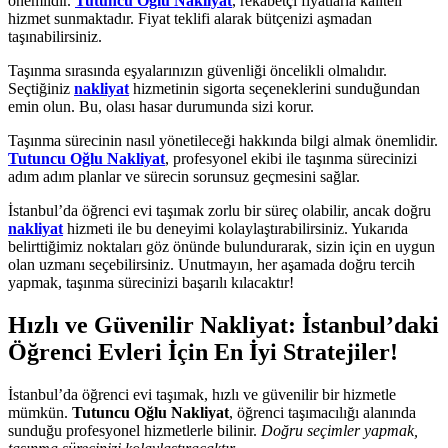
önemlidir.
Tutuncu Oğlu Nakliyat
, rekabetçi fiyatlarla kaliteli
hizmet sunmaktadır. Fiyat teklifi alarak bütçenizi aşmadan
taşınabilirsiniz.
Taşınma sırasında eşyalarınızın güvenliği öncelikli olmalıdır.
Seçtiğiniz
nakliyat
hizmetinin sigorta seçeneklerini sunduğundan
emin olun. Bu, olası hasar durumunda sizi korur.
Taşınma sürecinin nasıl yönetileceği hakkında bilgi almak önemlidir.
Tutuncu Oğlu Nakliyat
, profesyonel ekibi ile taşınma sürecinizi
adım adım planlar ve sürecin sorunsuz geçmesini sağlar.
İstanbul’da öğrenci evi taşımak zorlu bir süreç olabilir, ancak doğru
nakliyat
hizmeti ile bu deneyimi kolaylaştırabilirsiniz. Yukarıda
belirttiğimiz noktaları göz önünde bulundurarak, sizin için en uygun
olan uzmanı seçebilirsiniz. Unutmayın, her aşamada doğru tercih
yapmak, taşınma sürecinizi başarılı kılacaktır!
Hızlı ve Güvenilir Nakliyat: İstanbul’daki
Öğrenci Evleri İçin En İyi Stratejiler!
İstanbul’da öğrenci evi taşımak, hızlı ve güvenilir bir hizmetle
mümkün.
Tutuncu Oğlu Nakliyat
, öğrenci taşımacılığı alanında
sunduğu profesyonel hizmetlerle bilinir.
Doğru seçimler yapmak,