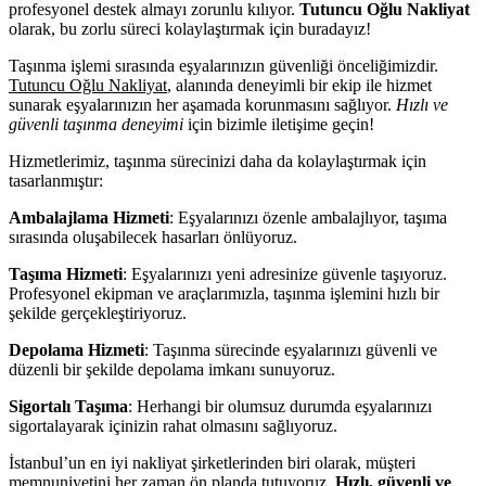
profesyonel destek almayı zorunlu kılıyor.
Tutuncu Oğlu Nakliyat
olarak, bu zorlu süreci kolaylaştırmak için buradayız!
Taşınma işlemi sırasında eşyalarınızın güvenliği önceliğimizdir.
Tutuncu Oğlu Nakliyat
, alanında deneyimli bir ekip ile hizmet
sunarak eşyalarınızın her aşamada korunmasını sağlıyor.
Hızlı ve
güvenli taşınma deneyimi
için bizimle iletişime geçin!
Hizmetlerimiz, taşınma sürecinizi daha da kolaylaştırmak için
tasarlanmıştır:
Ambalajlama Hizmeti
: Eşyalarınızı özenle ambalajlıyor, taşıma
sırasında oluşabilecek hasarları önlüyoruz.
Taşıma Hizmeti
: Eşyalarınızı yeni adresinize güvenle taşıyoruz.
Profesyonel ekipman ve araçlarımızla, taşınma işlemini hızlı bir
şekilde gerçekleştiriyoruz.
Depolama Hizmeti
: Taşınma sürecinde eşyalarınızı güvenli ve
düzenli bir şekilde depolama imkanı sunuyoruz.
Sigortalı Taşıma
: Herhangi bir olumsuz durumda eşyalarınızı
sigortalayarak içinizin rahat olmasını sağlıyoruz.
İstanbul’un en iyi nakliyat şirketlerinden biri olarak, müşteri
memnuniyetini her zaman ön planda tutuyoruz.
Hızlı, güvenli ve