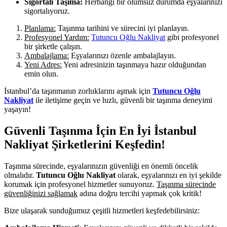
Sigortalı Taşıma:
Herhangi bir olumsuz durumda eşyalarınızı
sigortalıyoruz.
Planlama:
Taşınma tarihini ve sürecini iyi planlayın.
Profesyonel Yardım:
Tutuncu Oğlu Nakliyat
gibi profesyonel
bir şirketle çalışın.
Ambalajlama:
Eşyalarınızı özenle ambalajlayın.
Yeni Adres:
Yeni adresinizin taşınmaya hazır olduğundan
emin olun.
İstanbul’da taşınmanın zorluklarını aşmak için
Tutuncu Oğlu
Nakliyat
ile iletişime geçin ve hızlı, güvenli bir taşınma deneyimi
yaşayın!
Güvenli Taşınma İçin En İyi İstanbul
Nakliyat Şirketlerini Keşfedin!
Taşınma sürecinde, eşyalarınızın güvenliği en önemli öncelik
olmalıdır.
Tutuncu Oğlu Nakliyat
olarak, eşyalarınızı en iyi şekilde
korumak için profesyonel hizmetler sunuyoruz.
Taşınma sürecinde
güvenliğinizi sağlamak
adına doğru tercihi yapmak çok kritik!
Bize ulaşarak sunduğumuz çeşitli hizmetleri keşfedebilirsiniz: