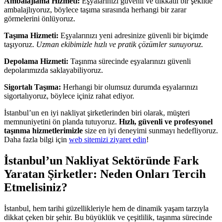
Ambalajlama Hizmeti:
Eşyalarınızı güvenli ve dikkatli bir şekilde
ambalajlıyoruz, böylece taşıma sırasında herhangi bir zarar
görmelerini önlüyoruz.
Taşıma Hizmeti:
Eşyalarınızı yeni adresinize güvenli bir biçimde
taşıyoruz.
Uzman ekibimizle hızlı ve pratik çözümler sunuyoruz.
Depolama Hizmeti:
Taşınma sürecinde eşyalarınızı güvenli
depolarımızda saklayabiliyoruz.
Sigortalı Taşıma:
Herhangi bir olumsuz durumda eşyalarınızı
sigortalıyoruz, böylece içiniz rahat ediyor.
İstanbul’un en iyi nakliyat şirketlerinden biri olarak, müşteri
memnuniyetini ön planda tutuyoruz.
Hızlı, güvenli ve profesyonel
taşınma hizmetlerimizle
size en iyi deneyimi sunmayı hedefliyoruz.
Daha fazla bilgi için
web sitemizi ziyaret edin
!
İstanbul’un Nakliyat Sektöründe Fark
Yaratan Şirketler: Neden Onları Tercih
Etmelisiniz?
İstanbul, hem tarihi güzellikleriyle hem de dinamik yaşam tarzıyla
dikkat çeken bir şehir. Bu büyüklük ve çeşitlilik, taşınma sürecinde