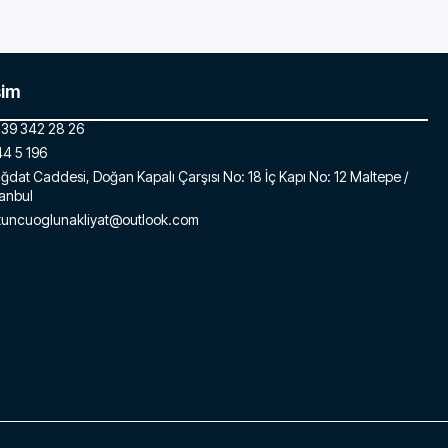
şim
39 342 28 26
4 5 196
ğdat Caddesi, Doğan Kapalı Çarşısı No: 18 İç Kapı No: 12 Maltepe /
tanbul
tuncuoglunakliyat@outlook.com