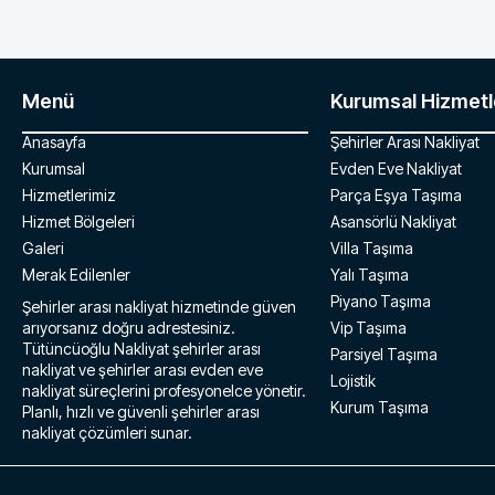
Menü
Kurumsal Hizmetl
Anasayfa
Şehirler Arası Nakliyat
Kurumsal
Evden Eve Nakliyat
Hizmetlerimiz
Parça Eşya Taşıma
Hizmet Bölgeleri
Asansörlü Nakliyat
Galeri
Villa Taşıma
Merak Edilenler
Yalı Taşıma
Piyano Taşıma
Şehirler arası nakliyat hizmetinde güven
arıyorsanız doğru adrestesiniz.
Vip Taşıma
Tütüncüoğlu Nakliyat şehirler arası
Parsiyel Taşıma
nakliyat ve şehirler arası evden eve
Lojistik
nakliyat süreçlerini profesyonelce yönetir.
Kurum Taşıma
Planlı, hızlı ve güvenli şehirler arası
nakliyat çözümleri sunar.