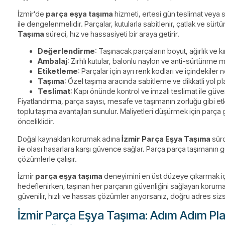
İzmir’de
parça eşya taşıma
hizmeti, ertesi gün teslimat veya sa
ile dengelenmelidir. Parçalar, kutularla sabitlenir, çatlak ve sür
Taşıma
süreci, hız ve hassasiyeti bir araya getirir.
Değerlendirme
: Taşınacak parçaların boyut, ağırlık ve kırı
Ambalaj
: Zırhlı kutular, balonlu naylon ve anti-sürtünme min
Etiketleme
: Parçalar için ayrı renk kodları ve içindekiler no
Taşıma
: Özel taşıma aracında sabitleme ve dikkatli yol pla
Teslimat
: Kapı önünde kontrol ve imzalı teslimat ile güve
Fiyatlandırma, parça sayısı, mesafe ve taşımanın zorluğu gibi et
toplu taşıma avantajları sunulur. Maliyetleri düşürmek için parça 
önceliklidir.
Doğal kaynakları korumak adına
İzmir Parça Eşya Taşıma
sürd
ile olası hasarlara karşı güvence sağlar. Parça parça taşımanın güv
çözümlerle çalışır.
İzmir
parça eşya taşıma
deneyimini en üst düzeye çıkarmak i
hedeflenirken, taşınan her parçanın güvenliğini sağlayan koruma 
güvenilir, hızlı ve hassas çözümler arıyorsanız, doğru adres sizs
İzmir Parça Eşya Taşıma: Adım Adım Pl