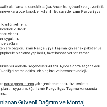
atlik planlama ile esneklik sağlar. Ancak hız, güvenlik ve güvenilirlik
tünmeye karşı özel köpükler kullanılır. Bu sayede
İzmir Parça Eşya
lganlığı belirlenir.
derleri kullanılır.
tları eklenir.
nı uygulanır.
nce sağlanır.
kenlere bağlıdır.
İzmir Parça Eşya Taşıma
için esnek paketler ve
grupları ile planlama yapılabilir; fakat hassasiyet her zaman
ürülebilir ambalaj seçenekleri kullanır. Ayrıca sigorta seçenekleri
enliğini artıran eğitimli ekipler, hızlı ve hassas teknolojik
çin
parça parça taşıma
yaklaşımı benimsenir. Hızlı teslimat
planları uygulanır. Eğer
İzmir Parça Eşya Taşıma
konusunda
iniz.
anlanan Güvenli Dağıtım ve Montaj