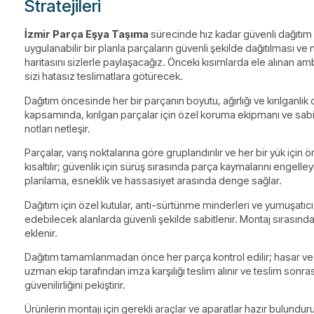
Stratejileri
İzmir Parça Eşya Taşıma
sürecinde hız kadar güvenli dağıtım 
uygulanabilir bir planla parçaların güvenli şekilde dağıtılması v
haritasını sizlerle paylaşacağız. Önceki kısımlarda ele alınan am
sizi hatasız teslimatlara götürecek.
Dağıtım öncesinde her bir parçanın boyutu, ağırlığı ve kırılganlı
kapsamında, kırılgan parçalar için özel koruma ekipmanı ve sabit
notları netleşir.
Parçalar, varış noktalarına göre gruplandırılır ve her bir yük için 
kısaltılır; güvenlik için sürüş sırasında parça kaymalarını engelle
planlama, esneklik ve hassasiyet arasında denge sağlar.
Dağıtım için özel kutular, anti-sürtünme minderleri ve yumuşatıcı k
edebilecek alanlarda güvenli şekilde sabitlenir. Montaj sırası
eklenir.
Dağıtım tamamlanmadan önce her parça kontrol edilir; hasar ve ek
uzman ekip tarafından imza karşılığı teslim alınır ve teslim sonra
güvenilirliğini pekiştirir.
Ürünlerin montajı için gerekli araçlar ve aparatlar hazır bulundu