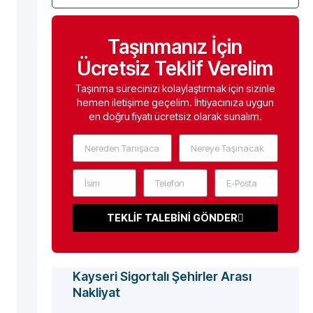
Taşınmanız İçin
Ücretsiz Teklif Verelim
Taşınma sürecinizi kolaylaştırmak için sizinle
hemen iletişime geçelim. İhtiyacınıza uygun
en doğru fiyatı ücretsiz olarak sunalım.
TEKLİF TALEBİNİ GÖNDER
Kayseri Sigortalı Şehirler Arası
Nakliyat