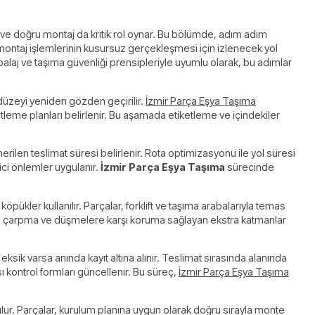
ve doğru montaj da kritik rol oynar. Bu bölümde, adım adım
e montaj işlemlerinin kusursuz gerçekleşmesi için izlenecek yol
balaj ve taşıma güvenliği prensipleriyle uyumlu olarak, bu adımlar
k düzeyi yeniden gözden geçirilir.
İzmir Parça Eşya Taşıma
leme planları belirlenir. Bu aşamada etiketleme ve içindekiler
önerilen teslimat süresi belirlenir. Rota optimizasyonu ile yol süresi
yici önlemler uygulanır.
İzmir Parça Eşya Taşıma
sürecinde
öpükler kullanılır. Parçalar, forklift ve taşıma arabalarıyla temas
nda çarpma ve düşmelere karşı koruma sağlayan ekstra katmanlar
sik varsa anında kayıt altına alınır. Teslimat sırasında alanında
sı kontrol formları güncellenir. Bu süreç,
İzmir Parça Eşya Taşıma
rulur. Parçalar, kurulum planına uygun olarak doğru sırayla monte