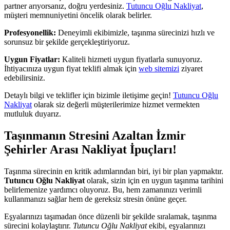
partner arıyorsanız, doğru yerdesiniz.
Tutuncu Oğlu Nakliyat
,
müşteri memnuniyetini öncelik olarak belirler.
Profesyonellik:
Deneyimli ekibimizle, taşınma sürecinizi hızlı ve
sorunsuz bir şekilde gerçekleştiriyoruz.
Uygun Fiyatlar:
Kaliteli hizmeti uygun fiyatlarla sunuyoruz.
İhtiyacınıza uygun fiyat teklifi almak için
web sitemizi
ziyaret
edebilirsiniz.
Detaylı bilgi ve teklifler için bizimle iletişime geçin!
Tutuncu Oğlu
Nakliyat
olarak siz değerli müşterilerimize hizmet vermekten
mutluluk duyarız.
Taşınmanın Stresini Azaltan İzmir
Şehirler Arası Nakliyat İpuçları!
Taşınma sürecinin en kritik adımlarından biri, iyi bir plan yapmaktır.
Tutuncu Oğlu Nakliyat
olarak, sizin için en uygun taşınma tarihini
belirlemenize yardımcı oluyoruz. Bu, hem zamanınızı verimli
kullanmanızı sağlar hem de gereksiz stresin önüne geçer.
Eşyalarınızı taşımadan önce düzenli bir şekilde sıralamak, taşınma
sürecini kolaylaştırır.
Tutuncu Oğlu Nakliyat
ekibi, eşyalarınızı