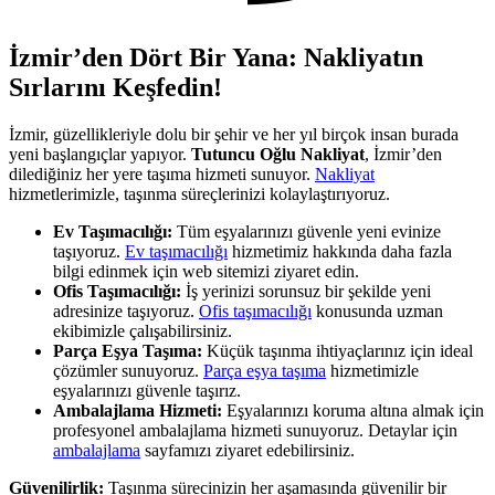
İzmir’den Dört Bir Yana: Nakliyatın
Sırlarını Keşfedin!
İzmir, güzellikleriyle dolu bir şehir ve her yıl birçok insan burada
yeni başlangıçlar yapıyor.
Tutuncu Oğlu Nakliyat
, İzmir’den
dilediğiniz her yere taşıma hizmeti sunuyor.
Nakliyat
hizmetlerimizle, taşınma süreçlerinizi kolaylaştırıyoruz.
Ev Taşımacılığı:
Tüm eşyalarınızı güvenle yeni evinize
taşıyoruz.
Ev taşımacılığı
hizmetimiz hakkında daha fazla
bilgi edinmek için web sitemizi ziyaret edin.
Ofis Taşımacılığı:
İş yerinizi sorunsuz bir şekilde yeni
adresinize taşıyoruz.
Ofis taşımacılığı
konusunda uzman
ekibimizle çalışabilirsiniz.
Parça Eşya Taşıma:
Küçük taşınma ihtiyaçlarınız için ideal
çözümler sunuyoruz.
Parça eşya taşıma
hizmetimizle
eşyalarınızı güvenle taşırız.
Ambalajlama Hizmeti:
Eşyalarınızı koruma altına almak için
profesyonel ambalajlama hizmeti sunuyoruz. Detaylar için
ambalajlama
sayfamızı ziyaret edebilirsiniz.
Güvenilirlik:
Taşınma sürecinizin her aşamasında güvenilir bir