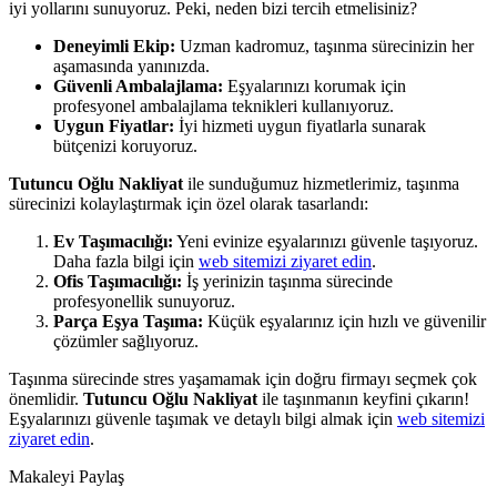
iyi yollarını sunuyoruz. Peki, neden bizi tercih etmelisiniz?
Deneyimli Ekip:
Uzman kadromuz, taşınma sürecinizin her
aşamasında yanınızda.
Güvenli Ambalajlama:
Eşyalarınızı korumak için
profesyonel ambalajlama teknikleri kullanıyoruz.
Uygun Fiyatlar:
İyi hizmeti uygun fiyatlarla sunarak
bütçenizi koruyoruz.
Tutuncu Oğlu Nakliyat
ile sunduğumuz hizmetlerimiz, taşınma
sürecinizi kolaylaştırmak için özel olarak tasarlandı:
Ev Taşımacılığı:
Yeni evinize eşyalarınızı güvenle taşıyoruz.
Daha fazla bilgi için
web sitemizi ziyaret edin
.
Ofis Taşımacılığı:
İş yerinizin taşınma sürecinde
profesyonellik sunuyoruz.
Parça Eşya Taşıma:
Küçük eşyalarınız için hızlı ve güvenilir
çözümler sağlıyoruz.
Taşınma sürecinde stres yaşamamak için doğru firmayı seçmek çok
önemlidir.
Tutuncu Oğlu Nakliyat
ile taşınmanın keyfini çıkarın!
Eşyalarınızı güvenle taşımak ve detaylı bilgi almak için
web sitemizi
ziyaret edin
.
Makaleyi Paylaş