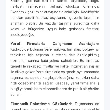
Kadıköy gibi hareketli bir semtte taşınırken, doğru
nakliyat hizmetlerini bulmak oldukça önemlidir.
Ekonomik çözümler arayışında olanlar için, Kadıköy’de
sunulan çeşitli fırsatlar, eşyalarınızı güvenle taşımanın
anahtarı olabilir. Bu yazıda, taşınma sürecinizi daha
kolay ve bütçenize uygun hale getirecek fırsatları
inceleyeceğiz.
Yerel Firmalarla Çalışmanın Avantajları:
Kadıköy’de bulunan yerel nakliyat firmaları, bölgeyi iyi
tanıdıkları için taşınma sürecine dair özelleştirilmiş
hizmetler sunma kabiliyetine sahiptirler. Bu firmalar,
genellikle rekabetçi fiyatlar ve kaliteli hizmet anlayışları
ile dikkat çeker. Yerel firmalarla çalışmak, aynı zamanda
taşınma esnasında karşılaşabileceğiniz zorlukları daha
hızlı çözebilmenizi sağlar. Kısacası, yerel firmalarla iş
birliği yapmak, hem ekonomik hem de pratik bir çözüm
sunar.
Ekonomik Paketleme Çözümleri:
Taşınmanın en
önemli aşamalarından biri, eşyaların güvenli bir şekilde