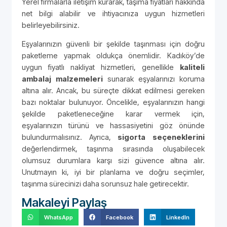
Yerel firmalarla iletişim kurarak, taşıma fiyatları hakkında
net bilgi alabilir ve ihtiyacınıza uygun hizmetleri
belirleyebilirsiniz.
Eşyalarınızın güvenli bir şekilde taşınması için doğru
paketleme yapmak oldukça önemlidir. Kadıköy’de
uygun fiyatlı nakliyat hizmetleri, genellikle
kaliteli
ambalaj malzemeleri
sunarak eşyalarınızı koruma
altına alır. Ancak, bu süreçte dikkat edilmesi gereken
bazı noktalar bulunuyor. Öncelikle, eşyalarınızın hangi
şekilde paketleneceğine karar vermek için,
eşyalarınızın türünü ve hassasiyetini göz önünde
bulundurmalısınız. Ayrıca,
sigorta seçeneklerini
değerlendirmek, taşınma sırasında oluşabilecek
olumsuz durumlara karşı sizi güvence altına alır.
Unutmayın ki, iyi bir planlama ve doğru seçimler,
taşınma sürecinizi daha sorunsuz hale getirecektir.
Makaleyi Paylaş
WhatsApp
Facebook
LinkedIn