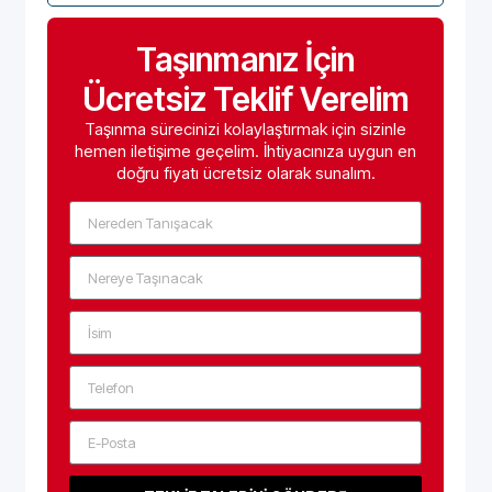
Taşınmanız İçin
Ücretsiz Teklif Verelim
Taşınma sürecinizi kolaylaştırmak için sizinle
hemen iletişime geçelim. İhtiyacınıza uygun en
doğru fiyatı ücretsiz olarak sunalım.