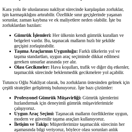
Kara yolu ile uluslararası nakliyat sürecinde karşılaşılan zorluklar,
işin karmaşıklığını artırabilir. Özellikle sınır geçişlerinde yaşanan
sorunlar, zaman kaybına ve ek maliyetlere neden olabilir. İşte bu
zorluklardan bazıları:
Gümrük İşlemleri:
Her ülkenin kendi gümrük kuralları ve
belgeleri vardır. Bu, taşınacak malların hızlı bir şekilde
geçişini zorlaştırabilir.
Taşıma Araçlarının Uygunluğu:
Farklı ülkelerin yol ve
taşıma standartları, uygun araç seçiminde dikkat edilmesi
gereken unsurlar arasında yer alır.
Olası Gecikmeler:
Hava koşulları, trafik ve diğer dış etkenler,
taşımacılık sürecinde beklenmedik gecikmelere yol açabilir.
Tutuncu Oğlu Nakliyat olarak, bu zorlukların üstesinden gelmek için
çeşitli stratejiler geliştirmiş bulunuyoruz. İşte bazı çözümler:
Profesyonel Gümrük Müşavirliği:
Gümrük işlemlerini
hızlandırmak için deneyimli gümrük müşavirlerimizle
çalışıyoruz.
Uygun Araç Seçimi:
Taşınacak malların özelliklerine uygun,
modern ve güvenilir taşıma araçları kullanıyoruz.
İletişim ve Takip:
Müşterilerimize taşımacılık sürecinin her
aşamasında bilgi veriyoruz, böylece olası sorunları anlık