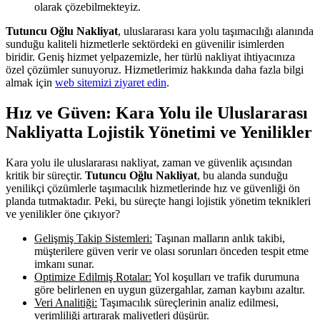
olarak çözebilmekteyiz.
Tutuncu Oğlu Nakliyat
, uluslararası kara yolu taşımacılığı alanında
sunduğu kaliteli hizmetlerle sektördeki en güvenilir isimlerden
biridir. Geniş hizmet yelpazemizle, her türlü nakliyat ihtiyacınıza
özel çözümler sunuyoruz. Hizmetlerimiz hakkında daha fazla bilgi
almak için
web sitemizi ziyaret edin
.
Hız ve Güven: Kara Yolu ile Uluslararası
Nakliyatta Lojistik Yönetimi ve Yenilikler
Kara yolu ile uluslararası nakliyat, zaman ve güvenlik açısından
kritik bir süreçtir.
Tutuncu Oğlu Nakliyat
, bu alanda sunduğu
yenilikçi çözümlerle taşımacılık hizmetlerinde hız ve güvenliği ön
planda tutmaktadır. Peki, bu süreçte hangi lojistik yönetim teknikleri
ve yenilikler öne çıkıyor?
Gelişmiş Takip Sistemleri:
Taşınan malların anlık takibi,
müşterilere güven verir ve olası sorunları önceden tespit etme
imkanı sunar.
Optimize Edilmiş Rotalar:
Yol koşulları ve trafik durumuna
göre belirlenen en uygun güzergahlar, zaman kaybını azaltır.
Veri Analitiği:
Taşımacılık süreçlerinin analiz edilmesi,
verimliliği artırarak maliyetleri düşürür.