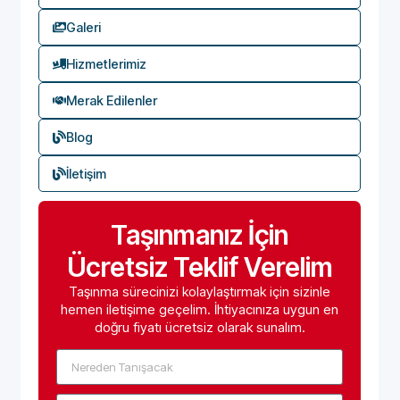
Galeri
Hizmetlerimiz
Merak Edilenler
Blog
İletişim
Taşınmanız İçin
Ücretsiz Teklif Verelim
Taşınma sürecinizi kolaylaştırmak için sizinle
hemen iletişime geçelim. İhtiyacınıza uygun en
doğru fiyatı ücretsiz olarak sunalım.