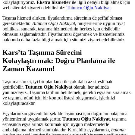
kolaylaştırıyoruz.
Ekstra hizmetler
ile ilgili detaylı bilgi almak için
web sitemizi ziyaret edebilirsiniz:
Tutuncu Oğlu Nakliyat
.
Taşıma hizmeti alırken, fiyatlandırma sürecinin de şeffaf olması
gerekmektedir.
Tutuncu Oğlu Nakliyat
, müşterilerine uygun fiyat
politikası sunarak, taşınma hizmetlerinin herkes için erişilebilir
olmasını sağlamaktadır. Fiyatlarımızı öğrenmek ve hizmetlerimiz
hakkında daha fazla bilgi almak için sitemizi ziyaret edebilirsiniz.
Kars’ta Taşınma Sürecini
Kolaylaştırmak: Doğru Planlama ile
Zaman Kazanın!
Taşınma süreci, iyi bir planlama ile çok daha az stresli hale
getirilebilir.
Tutuncu Oğlu Nakliyat
olarak, her adımda
yanınızdayız. Taşınma tarihini belirlemek, gerekli eşyaları sıralamak
ve taşınma günü için bir kontrol listesi oluşturmak, işlerinizi
kolaylaştıracaktır.
Eşyalarınızın güvenli bir şekilde taşınması için doğru ambalajlama
yöntemlerini uygulamak şarttır.
Tutuncu Oğlu Nakliyat
, taşınma
esnasında eşyalarınızı korumak için uygun malzemelerle
ambalajlama hizmeti sunmaktadır. Kırılabilir eşyalarınızı,
balonlu