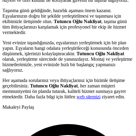
naylon
ve özel kutular ile koruyarak güvenli bir taşıma sağlıyoruz.
Taşınma günü geldiğinde, hazırlık aşaması önem kazanır.
Eşyalarınızın doğru bir şekilde yerleştirilmesi ve taşınması için
ekibimizle iletişimde olun.
Tutuncu Oğlu Nakliyat
, taşıma günü
tüm ihtiyaçlarınızı karşılamak için profesyonel bir ekip ile hizmet
vermektedir.
Yeni evinize taşındığınızda, eşyalarınızı yerleştirmek için bir plan
yapın. Eşyaların hangi odalara yerleştirileceği konusunda önceden
düşünmek, işlerinizi kolaylaştıracaktır.
Tutuncu Oğlu Nakliyat
olarak, yerleştirme sürecinde de yanınızdayız. Montaj ve yerleştirme
hizmetlerimizle, yeni evinizde hızlı bir başlangıç yapmanızı
sağlıyoruz.
Her aşamada sorularınız veya ihtiyaçlarınız için bizimle iletişime
geçebilirsiniz.
Tutuncu Oğlu Nakliyat
, her zaman müşteri
memnuniyetini ön planda tutarak, kaliteli hizmet sunmaya gayret
etmektedir. Daha fazla bilgi için lütfen
web sitemizi
ziyaret edin.
Makaleyi Paylaş