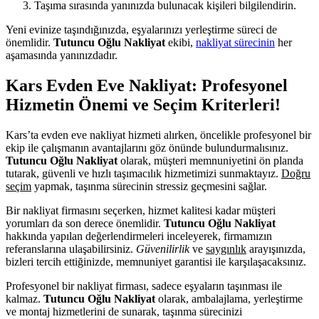
Taşıma sırasında yanınızda bulunacak kişileri bilgilendirin.
Yeni evinize taşındığınızda, eşyalarınızı yerleştirme süreci de
önemlidir.
Tutuncu Oğlu Nakliyat
ekibi,
nakliyat sürecinin
her
aşamasında yanınızdadır.
Kars Evden Eve Nakliyat: Profesyonel
Hizmetin Önemi ve Seçim Kriterleri!
Kars’ta evden eve nakliyat hizmeti alırken, öncelikle profesyonel bir
ekip ile çalışmanın avantajlarını göz önünde bulundurmalısınız.
Tutuncu Oğlu Nakliyat
olarak, müşteri memnuniyetini ön planda
tutarak, güvenli ve hızlı taşımacılık hizmetimizi sunmaktayız.
Doğru
seçim
yapmak, taşınma sürecinin stressiz geçmesini sağlar.
Bir nakliyat firmasını seçerken, hizmet kalitesi kadar müşteri
yorumları da son derece önemlidir.
Tutuncu Oğlu Nakliyat
hakkında yapılan değerlendirmeleri inceleyerek, firmamızın
referanslarına ulaşabilirsiniz.
Güvenilirlik
ve
saygınlık
arayışınızda,
bizleri tercih ettiğinizde, memnuniyet garantisi ile karşılaşacaksınız.
Profesyonel bir nakliyat firması, sadece eşyaların taşınması ile
kalmaz.
Tutuncu Oğlu Nakliyat
olarak, ambalajlama, yerleştirme
ve montaj hizmetlerini de sunarak, taşınma sürecinizi