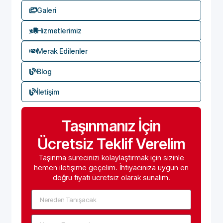
Galeri
Hizmetlerimiz
Merak Edilenler
Blog
İletişim
Taşınmanız İçin
Ücretsiz Teklif Verelim
Taşınma sürecinizi kolaylaştırmak için sizinle
hemen iletişime geçelim. İhtiyacınıza uygun en
doğru fiyatı ücretsiz olarak sunalım.