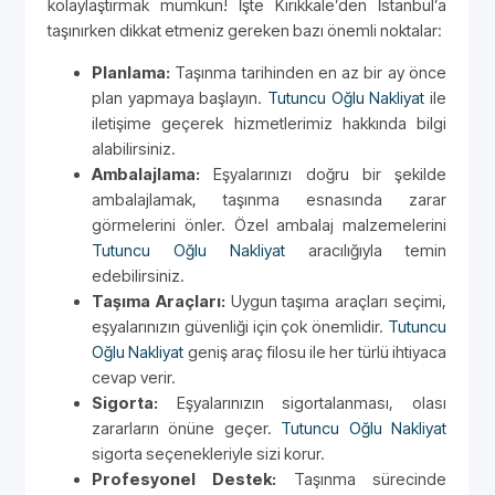
kolaylaştırmak mümkün! İşte Kırıkkale’den İstanbul’a
taşınırken dikkat etmeniz gereken bazı önemli noktalar:
Planlama:
Taşınma tarihinden en az bir ay önce
plan yapmaya başlayın.
Tutuncu Oğlu Nakliyat
ile
iletişime geçerek hizmetlerimiz hakkında bilgi
alabilirsiniz.
Ambalajlama:
Eşyalarınızı doğru bir şekilde
ambalajlamak, taşınma esnasında zarar
görmelerini önler. Özel ambalaj malzemelerini
Tutuncu Oğlu Nakliyat
aracılığıyla temin
edebilirsiniz.
Taşıma Araçları:
Uygun taşıma araçları seçimi,
eşyalarınızın güvenliği için çok önemlidir.
Tutuncu
Oğlu Nakliyat
geniş araç filosu ile her türlü ihtiyaca
cevap verir.
Sigorta:
Eşyalarınızın sigortalanması, olası
zararların önüne geçer.
Tutuncu Oğlu Nakliyat
sigorta seçenekleriyle sizi korur.
Profesyonel Destek:
Taşınma sürecinde