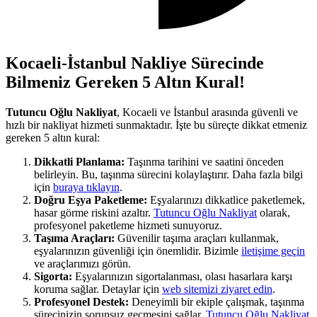
Kocaeli-İstanbul Nakliye Sürecinde
Bilmeniz Gereken 5 Altın Kural!
Tutuncu Oğlu Nakliyat
, Kocaeli ve İstanbul arasında güvenli ve
hızlı bir nakliyat hizmeti sunmaktadır. İşte bu süreçte dikkat etmeniz
gereken 5 altın kural:
Dikkatli Planlama:
Taşınma tarihini ve saatini önceden
belirleyin. Bu, taşınma sürecini kolaylaştırır. Daha fazla bilgi
için
buraya tıklayın
.
Doğru Eşya Paketleme:
Eşyalarınızı dikkatlice paketlemek,
hasar görme riskini azaltır.
Tutuncu Oğlu Nakliyat
olarak,
profesyonel paketleme hizmeti sunuyoruz.
Taşıma Araçları:
Güvenilir taşıma araçları kullanmak,
eşyalarınızın güvenliği için önemlidir. Bizimle
iletişime geçin
ve araçlarımızı görün.
Sigorta:
Eşyalarınızın sigortalanması, olası hasarlara karşı
koruma sağlar. Detaylar için
web sitemizi ziyaret edin
.
Profesyonel Destek:
Deneyimli bir ekiple çalışmak, taşınma
sürecinizin sorunsuz geçmesini sağlar.
Tutuncu Oğlu Nakliyat