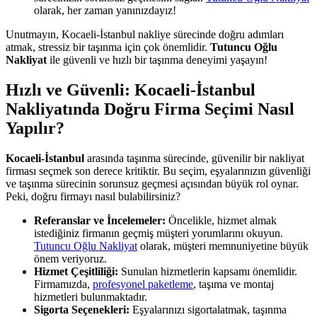
olarak, her zaman yanınızdayız!
Unutmayın, Kocaeli-İstanbul nakliye sürecinde doğru adımları
atmak, stressiz bir taşınma için çok önemlidir.
Tutuncu Oğlu
Nakliyat
ile güvenli ve hızlı bir taşınma deneyimi yaşayın!
Hızlı ve Güvenli: Kocaeli-İstanbul
Nakliyatında Doğru Firma Seçimi Nasıl
Yapılır?
Kocaeli-İstanbul
arasında taşınma sürecinde, güvenilir bir nakliyat
firması seçmek son derece kritiktir. Bu seçim, eşyalarınızın güvenliği
ve taşınma sürecinin sorunsuz geçmesi açısından büyük rol oynar.
Peki, doğru firmayı nasıl bulabilirsiniz?
Referanslar ve İncelemeler:
Öncelikle, hizmet almak
istediğiniz firmanın geçmiş müşteri yorumlarını okuyun.
Tutuncu Oğlu Nakliyat
olarak, müşteri memnuniyetine büyük
önem veriyoruz.
Hizmet Çeşitliliği:
Sunulan hizmetlerin kapsamı önemlidir.
Firmamızda,
profesyonel paketleme
, taşıma ve montaj
hizmetleri bulunmaktadır.
Sigorta Seçenekleri:
Eşyalarınızı sigortalatmak, taşınma