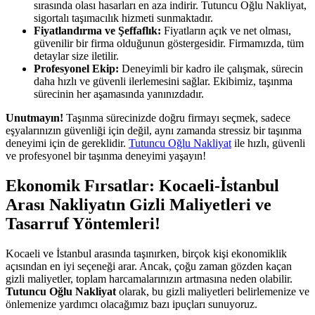
sırasında olası hasarları en aza indirir. Tutuncu Oğlu Nakliyat,
sigortalı taşımacılık hizmeti sunmaktadır.
Fiyatlandırma ve Şeffaflık:
Fiyatların açık ve net olması,
güvenilir bir firma olduğunun göstergesidir. Firmamızda, tüm
detaylar size iletilir.
Profesyonel Ekip:
Deneyimli bir kadro ile çalışmak, sürecin
daha hızlı ve güvenli ilerlemesini sağlar. Ekibimiz, taşınma
sürecinin her aşamasında yanınızdadır.
Unutmayın!
Taşınma sürecinizde doğru firmayı seçmek, sadece
eşyalarınızın güvenliği için değil, aynı zamanda stressiz bir taşınma
deneyimi için de gereklidir.
Tutuncu Oğlu Nakliyat
ile hızlı, güvenli
ve profesyonel bir taşınma deneyimi yaşayın!
Ekonomik Fırsatlar: Kocaeli-İstanbul
Arası Nakliyatın Gizli Maliyetleri ve
Tasarruf Yöntemleri!
Kocaeli ve İstanbul arasında taşınırken, birçok kişi ekonomiklik
açısından en iyi seçeneği arar. Ancak, çoğu zaman gözden kaçan
gizli maliyetler, toplam harcamalarınızın artmasına neden olabilir.
Tutuncu Oğlu Nakliyat
olarak, bu gizli maliyetleri belirlemenize ve
önlemenize yardımcı olacağımız bazı ipuçları sunuyoruz.