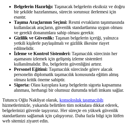
Belgelerin Hazırlığı:
Taşınacak belgelerin eksiksiz ve doğru
bir şekilde hazırlanması, sürecin sorunsuz ilerlemesi için
esastır.
Taşıma Araçlarının Seçimi:
Resmi evrakların taşınmasında
kullanılacak araçların, güvenlik standartlarına uygun olması
ve gerekli donanımlara sahip olması gerekir.
Gizlilik ve Güvenlik:
Taşınan belgelerin içeriği, yalnızca
yetkili kişilerle paylaşılmalı ve gizlilik ilkesine riayet
edilmelidir.
İzleme ve Kontrol Sistemleri:
Taşımacılık sürecinin her
aşamasını izlemek için gelişmiş izleme sistemleri
kullanılmalıdır. Bu, belgelerin güvenliğini artırır.
Personel Eğitimi:
Taşımacılık sürecinde görev alacak
personelin diplomatik taşımacılık konusunda eğitim almış
olması kritik öneme sahiptir.
Sigorta:
Olası kayıplara karşı belgelerin sigorta kapsamına
alınması, herhangi bir olumsuz durumda telafi imkanı sağlar.
Tutuncu Oğlu Nakliyat olarak,
konsolosluk taşımacılığı
hizmetlerimizle, yukarıda belirtilen tüm noktalara dikkat ederek,
belgelerinizi güvenle taşıyoruz. Her süreçte en yüksek güvenlik
standartlarını sağlamak için çalışıyoruz. Daha fazla bilgi için lütfen
web sitemizi ziyaret edin.