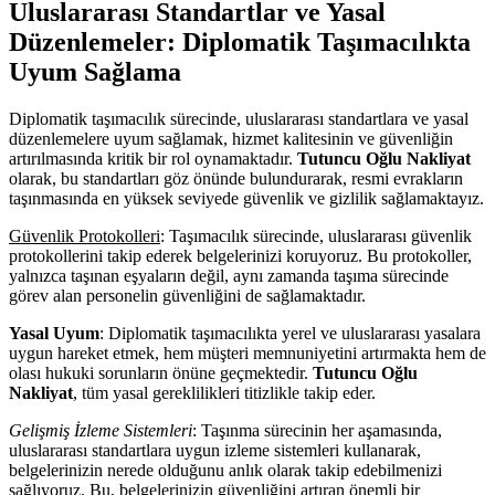
Uluslararası Standartlar ve Yasal
Düzenlemeler: Diplomatik Taşımacılıkta
Uyum Sağlama
Diplomatik taşımacılık sürecinde, uluslararası standartlara ve yasal
düzenlemelere uyum sağlamak, hizmet kalitesinin ve güvenliğin
artırılmasında kritik bir rol oynamaktadır.
Tutuncu Oğlu Nakliyat
olarak, bu standartları göz önünde bulundurarak, resmi evrakların
taşınmasında en yüksek seviyede güvenlik ve gizlilik sağlamaktayız.
Güvenlik Protokolleri
: Taşımacılık sürecinde, uluslararası güvenlik
protokollerini takip ederek belgelerinizi koruyoruz. Bu protokoller,
yalnızca taşınan eşyaların değil, aynı zamanda taşıma sürecinde
görev alan personelin güvenliğini de sağlamaktadır.
Yasal Uyum
: Diplomatik taşımacılıkta yerel ve uluslararası yasalara
uygun hareket etmek, hem müşteri memnuniyetini artırmakta hem de
olası hukuki sorunların önüne geçmektedir.
Tutuncu Oğlu
Nakliyat
, tüm yasal gereklilikleri titizlikle takip eder.
Gelişmiş İzleme Sistemleri
: Taşınma sürecinin her aşamasında,
uluslararası standartlara uygun izleme sistemleri kullanarak,
belgelerinizin nerede olduğunu anlık olarak takip edebilmenizi
sağlıyoruz. Bu, belgelerinizin güvenliğini artıran önemli bir