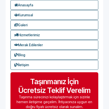
Anasayfa
Kurumsal
Galeri
Hizmetlerimiz
Merak Edilenler
Blog
İletişim
Taşınmanız İçin
Ücretsiz Teklif Verelim
Taşınma sürecinizi kolaylaştırmak için sizinle
hemen iletişime geçelim. İhtiyacınıza uygun en
doğru fiyatı ücretsiz olarak sunalım.