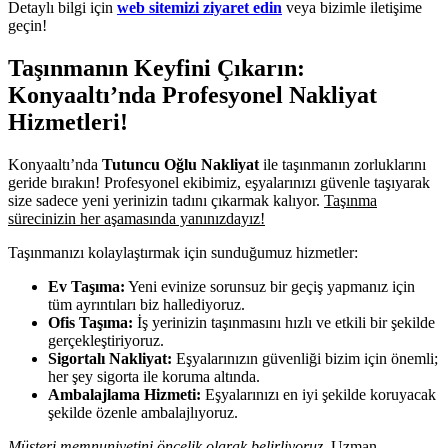
Detaylı bilgi için
web sitemizi ziyaret edin
veya bizimle iletişime
geçin!
Taşınmanın Keyfini Çıkarın:
Konyaaltı’nda Profesyonel Nakliyat
Hizmetleri!
Konyaaltı’nda
Tutuncu Oğlu Nakliyat
ile taşınmanın zorluklarını
geride bırakın! Profesyonel ekibimiz, eşyalarınızı güvenle taşıyarak
size sadece yeni yerinizin tadını çıkarmak kalıyor.
Taşınma
sürecinizin her aşamasında yanınızdayız!
Taşınmanızı kolaylaştırmak için sunduğumuz hizmetler:
Ev Taşıma:
Yeni evinize sorunsuz bir geçiş yapmanız için
tüm ayrıntıları biz hallediyoruz.
Ofis Taşıma:
İş yerinizin taşınmasını hızlı ve etkili bir şekilde
gerçekleştiriyoruz.
Sigortalı Nakliyat:
Eşyalarınızın güvenliği bizim için önemli;
her şey sigorta ile koruma altında.
Ambalajlama Hizmeti:
Eşyalarınızı en iyi şekilde koruyacak
şekilde özenle ambalajlıyoruz.
Müşteri memnuniyetini öncelik olarak belirliyoruz.
Uzman