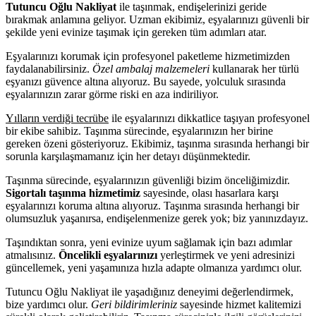
Tutuncu Oğlu Nakliyat
ile taşınmak, endişelerinizi geride
bırakmak anlamına geliyor. Uzman ekibimiz, eşyalarınızı güvenli bir
şekilde yeni evinize taşımak için gereken tüm adımları atar.
Eşyalarınızı korumak için profesyonel paketleme hizmetimizden
faydalanabilirsiniz.
Özel ambalaj malzemeleri
kullanarak her türlü
eşyanızı güvence altına alıyoruz. Bu sayede, yolculuk sırasında
eşyalarınızın zarar görme riski en aza indiriliyor.
Yılların verdiği tecrübe
ile eşyalarınızı dikkatlice taşıyan profesyonel
bir ekibe sahibiz. Taşınma sürecinde, eşyalarınızın her birine
gereken özeni gösteriyoruz. Ekibimiz, taşınma sırasında herhangi bir
sorunla karşılaşmamanız için her detayı düşünmektedir.
Taşınma sürecinde, eşyalarınızın güvenliği bizim önceliğimizdir.
Sigortalı taşınma hizmetimiz
sayesinde, olası hasarlara karşı
eşyalarınızı koruma altına alıyoruz. Taşınma sırasında herhangi bir
olumsuzluk yaşanırsa, endişelenmenize gerek yok; biz yanınızdayız.
Taşındıktan sonra, yeni evinize uyum sağlamak için bazı adımlar
atmalısınız.
Öncelikli eşyalarınızı
yerleştirmek ve yeni adresinizi
güncellemek, yeni yaşamınıza hızla adapte olmanıza yardımcı olur.
Tutuncu Oğlu Nakliyat ile yaşadığınız deneyimi değerlendirmek,
bize yardımcı olur.
Geri bildirimleriniz
sayesinde hizmet kalitemizi