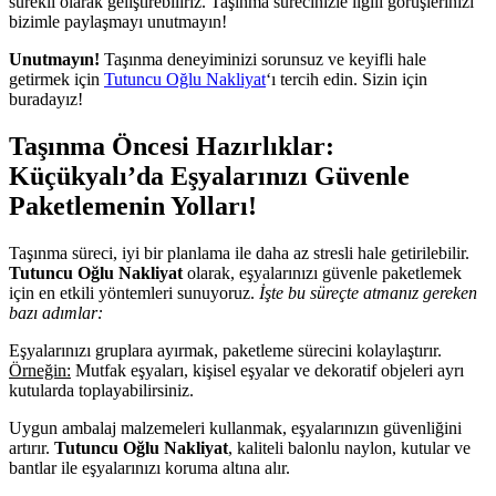
sürekli olarak geliştirebiliriz. Taşınma sürecinizle ilgili görüşlerinizi
bizimle paylaşmayı unutmayın!
Unutmayın!
Taşınma deneyiminizi sorunsuz ve keyifli hale
getirmek için
Tutuncu Oğlu Nakliyat
‘ı tercih edin. Sizin için
buradayız!
Taşınma Öncesi Hazırlıklar:
Küçükyalı’da Eşyalarınızı Güvenle
Paketlemenin Yolları!
Taşınma süreci, iyi bir planlama ile daha az stresli hale getirilebilir.
Tutuncu Oğlu Nakliyat
olarak, eşyalarınızı güvenle paketlemek
için en etkili yöntemleri sunuyoruz.
İşte bu süreçte atmanız gereken
bazı adımlar:
Eşyalarınızı gruplara ayırmak, paketleme sürecini kolaylaştırır.
Örneğin:
Mutfak eşyaları, kişisel eşyalar ve dekoratif objeleri ayrı
kutularda toplayabilirsiniz.
Uygun ambalaj malzemeleri kullanmak, eşyalarınızın güvenliğini
artırır.
Tutuncu Oğlu Nakliyat
, kaliteli balonlu naylon, kutular ve
bantlar ile eşyalarınızı koruma altına alır.