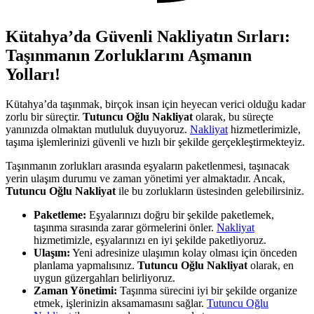
Kütahya’da Güvenli Nakliyatın Sırları:
Taşınmanın Zorluklarını Aşmanın
Yolları!
Kütahya’da taşınmak, birçok insan için heyecan verici olduğu kadar
zorlu bir süreçtir.
Tutuncu Oğlu Nakliyat
olarak, bu süreçte
yanınızda olmaktan mutluluk duyuyoruz.
Nakliyat
hizmetlerimizle,
taşıma işlemlerinizi güvenli ve hızlı bir şekilde gerçekleştirmekteyiz.
Taşınmanın zorlukları arasında eşyaların paketlenmesi, taşınacak
yerin ulaşım durumu ve zaman yönetimi yer almaktadır. Ancak,
Tutuncu Oğlu Nakliyat
ile bu zorlukların üstesinden gelebilirsiniz.
Paketleme:
Eşyalarınızı doğru bir şekilde paketlemek,
taşınma sırasında zarar görmelerini önler.
Nakliyat
hizmetimizle, eşyalarınızı en iyi şekilde paketliyoruz.
Ulaşım:
Yeni adresinize ulaşımın kolay olması için önceden
planlama yapmalısınız.
Tutuncu Oğlu Nakliyat
olarak, en
uygun güzergahları belirliyoruz.
Zaman Yönetimi:
Taşınma sürecini iyi bir şekilde organize
etmek, işlerinizin aksamamasını sağlar.
Tutuncu Oğlu