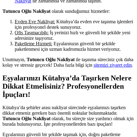
Nakliyat
ile zamanında ve zamanında taşının.
Tutuncu Oğlu Nakliyat
olarak sunduğumuz hizmetler:
Evden Eve Nakliyat:
Kütahya’da evden eve taşınma işlemleri
için profesyonel destek sunuyoruz.
Ofis Taşımacılığı:
İş yerinizi hızlı ve güvenli bir şekilde yeni
adresinize taşıyoruz.
Paketleme Hizmeti:
Eşyalarınızın güvenli bir şekilde
paketlenmesi için uzman kadromuzla hizmet veriyoruz.
Unutmayın,
Tutuncu Oğlu Nakliyat
ile taşınma süreciniz çok daha
kolay ve stressiz geçecek! Daha fazla bilgi için
sitemizi ziyaret edin
.
Eşyalarınızı Kütahya’da Taşırken Nelere
Dikkat Etmelisiniz? Profesyonellerden
İpuçları!
Kütahya’da şehirler arası nakliyat sürecinde eşyalarınızı taşırken
dikkat etmeniz gereken bazı önemli noktalar bulunmaktadır.
Tutuncu Oğlu Nakliyat
olarak, bu süreçte size yardımcı olmak için
burada bulunuyoruz. İşte profesyonellerden bazı ipuçları!
Eşyalarınızı güvenli bir şekilde taşımak için, doğru paketleme