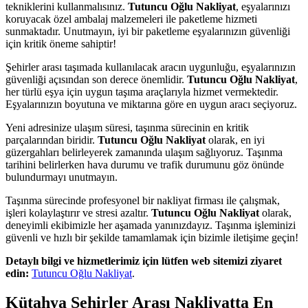
tekniklerini kullanmalısınız.
Tutuncu Oğlu Nakliyat
, eşyalarınızı
koruyacak özel ambalaj malzemeleri ile paketleme hizmeti
sunmaktadır. Unutmayın, iyi bir paketleme eşyalarınızın güvenliği
için kritik öneme sahiptir!
Şehirler arası taşımada kullanılacak aracın uygunluğu, eşyalarınızın
güvenliği açısından son derece önemlidir.
Tutuncu Oğlu Nakliyat
,
her türlü eşya için uygun taşıma araçlarıyla hizmet vermektedir.
Eşyalarınızın boyutuna ve miktarına göre en uygun aracı seçiyoruz.
Yeni adresinize ulaşım süresi, taşınma sürecinin en kritik
parçalarından biridir.
Tutuncu Oğlu Nakliyat
olarak, en iyi
güzergahları belirleyerek zamanında ulaşım sağlıyoruz. Taşınma
tarihini belirlerken hava durumu ve trafik durumunu göz önünde
bulundurmayı unutmayın.
Taşınma sürecinde profesyonel bir nakliyat firması ile çalışmak,
işleri kolaylaştırır ve stresi azaltır.
Tutuncu Oğlu Nakliyat
olarak,
deneyimli ekibimizle her aşamada yanınızdayız. Taşınma işleminizi
güvenli ve hızlı bir şekilde tamamlamak için bizimle iletişime geçin!
Detaylı bilgi ve hizmetlerimiz için lütfen web sitemizi ziyaret
edin:
Tutuncu Oğlu Nakliyat
.
Kütahya Şehirler Arası Nakliyatta En