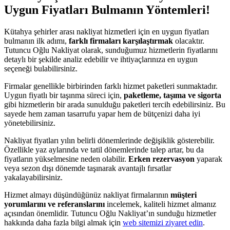
Uygun Fiyatları Bulmanın Yöntemleri!
Kütahya şehirler arası nakliyat hizmetleri için en uygun fiyatları
bulmanın ilk adımı,
farklı firmaları karşılaştırmak
olacaktır.
Tutuncu Oğlu Nakliyat olarak, sunduğumuz hizmetlerin fiyatlarını
detaylı bir şekilde analiz edebilir ve ihtiyaçlarınıza en uygun
seçeneği bulabilirsiniz.
Firmalar genellikle birbirinden farklı hizmet paketleri sunmaktadır.
Uygun fiyatlı bir taşınma süreci için,
paketleme, taşıma ve sigorta
gibi hizmetlerin bir arada sunulduğu paketleri tercih edebilirsiniz. Bu
sayede hem zaman tasarrufu yapar hem de bütçenizi daha iyi
yönetebilirsiniz.
Nakliyat fiyatları yılın belirli dönemlerinde değişiklik gösterebilir.
Özellikle yaz aylarında ve tatil dönemlerinde talep artar, bu da
fiyatların yükselmesine neden olabilir.
Erken rezervasyon
yaparak
veya sezon dışı dönemde taşınarak avantajlı fırsatlar
yakalayabilirsiniz.
Hizmet almayı düşündüğünüz nakliyat firmalarının
müşteri
yorumlarını ve referanslarını
incelemek, kaliteli hizmet almanız
açısından önemlidir. Tutuncu Oğlu Nakliyat’ın sunduğu hizmetler
hakkında daha fazla bilgi almak için
web sitemizi ziyaret edin
.