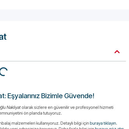
at
t: Eşyalarınız Bizimle Güvende!
ğlu Nakliyat
olarak sizlere en güvenilir ve profesyonel hizmeti
memnuniyetini ön planda tutuyoruz.
alaj malzemeleri kullanıyoruz. Detaylı bilgi için
buraya tıklayın
.
kilde yeni adresinize taşıyoruz. Daha fazla bilgi için
buraya göz atın
.