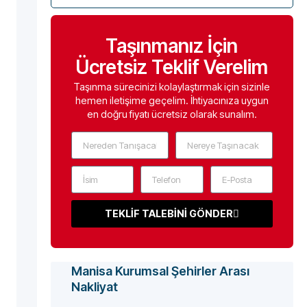
Taşınmanız İçin
Ücretsiz Teklif Verelim
Taşınma sürecinizi kolaylaştırmak için sizinle
hemen iletişime geçelim. İhtiyacınıza uygun
en doğru fiyatı ücretsiz olarak sunalım.
TEKLİF TALEBİNİ GÖNDER
Manisa Kurumsal Şehirler Arası
Nakliyat