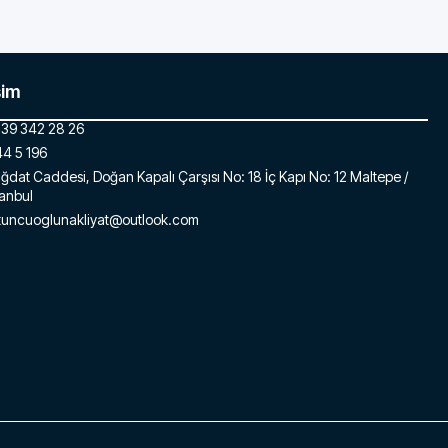
şim
39 342 28 26
4 5 196
ğdat Caddesi, Doğan Kapalı Çarşısı No: 18 İç Kapı No: 12 Maltepe /
tanbul
tuncuoglunakliyat@outlook.com