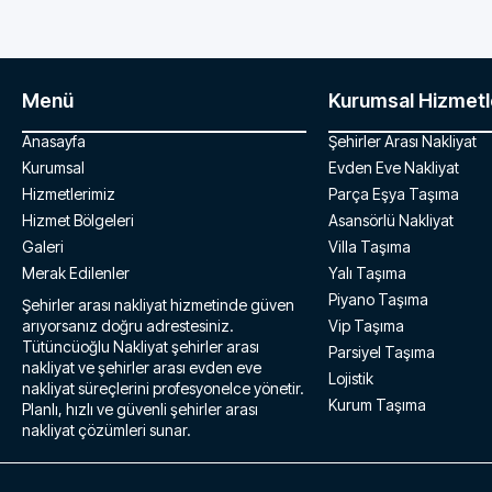
Menü
Kurumsal Hizmetl
Anasayfa
Şehirler Arası Nakliyat
Kurumsal
Evden Eve Nakliyat
Hizmetlerimiz
Parça Eşya Taşıma
Hizmet Bölgeleri
Asansörlü Nakliyat
Galeri
Villa Taşıma
Merak Edilenler
Yalı Taşıma
Piyano Taşıma
Şehirler arası nakliyat hizmetinde güven
arıyorsanız doğru adrestesiniz.
Vip Taşıma
Tütüncüoğlu Nakliyat şehirler arası
Parsiyel Taşıma
nakliyat ve şehirler arası evden eve
Lojistik
nakliyat süreçlerini profesyonelce yönetir.
Kurum Taşıma
Planlı, hızlı ve güvenli şehirler arası
nakliyat çözümleri sunar.