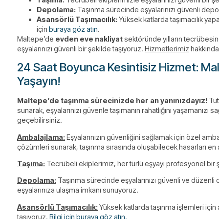
Depolama:
Taşınma sürecinde eşyalarınızı güvenli depola
Asansörlü Taşımacılık:
Yüksek katlarda taşımacılık yapa
için
buraya göz atın
.
Maltepe’de
evden eve nakliyat
sektöründe yılların tecrübesin
eşyalarınızı güvenli bir şekilde taşıyoruz.
Hizmetlerimiz
hakkında 
24 Saat Boyunca Kesintisiz Hizmet: Malt
Yaşayın!
Maltepe’de taşınma sürecinizde her an yanınızdayız!
Tut
sunarak, eşyalarınızı güvenle taşımanın rahatlığını yaşamanızı s
geçebilirsiniz.
Ambalajlama:
Eşyalarınızın güvenliğini sağlamak için özel amb
çözümleri sunarak, taşınma sırasında oluşabilecek hasarları en a
Taşıma:
Tecrübeli ekiplerimiz, her türlü eşyayı profesyonel bir 
Depolama:
Taşınma sürecinde eşyalarınızı güvenli ve düzenli d
eşyalarınıza ulaşma imkanı sunuyoruz.
Asansörlü Taşımacılık:
Yüksek katlarda taşınma işlemleri için a
taşıyoruz.
Bilgi için buraya göz atın.