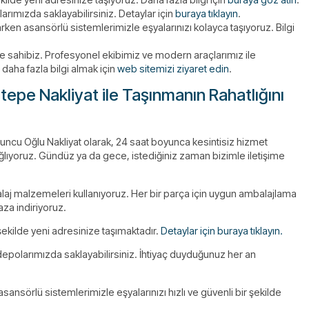
rımızda saklayabilirsiniz. Detaylar için
buraya tıklayın
.
rken asansörlü sistemlerimizle eşyalarınızı kolayca taşıyoruz. Bilgi
e sahibiz. Profesyonel ekibimiz ve modern araçlarımız ile
daha fazla bilgi almak için
web sitemizi ziyaret edin
.
epe Nakliyat ile Taşınmanın Rahatlığını
uncu Oğlu Nakliyat olarak, 24 saat boyunca kesintisiz hizmet
ağlıyoruz. Gündüz ya da gece, istediğiniz zaman bizimle iletişime
alaj malzemeleri kullanıyoruz. Her bir parça için uygun ambalajlama
za indiriyoruz.
şekilde yeni adresinize taşımaktadır.
Detaylar için buraya tıklayın.
epolarımızda saklayabilirsiniz. İhtiyaç duyduğunuz her an
sansörlü sistemlerimizle eşyalarınızı hızlı ve güvenli bir şekilde