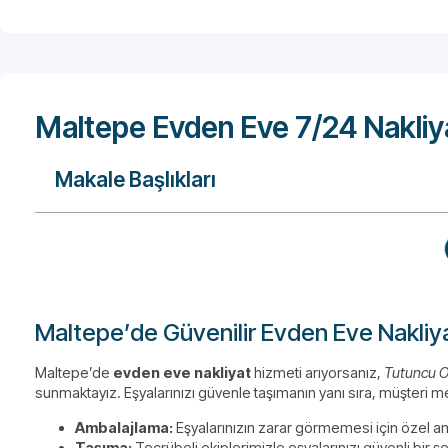
Maltepe Evden Eve 7/24 Nakliy
Makale Başlıkları
Maltepe’de Güvenilir Evden Eve Nakliya
Maltepe’de
evden eve nakliyat
hizmeti arıyorsanız,
Tutuncu O
sunmaktayız. Eşyalarınızı güvenle taşımanın yanı sıra, müşteri 
Ambalajlama:
Eşyalarınızın zarar görmemesi için özel amb
Taşıma:
Tecrübeli ekiplerimizle eşyalarınızı güvenli bir şe