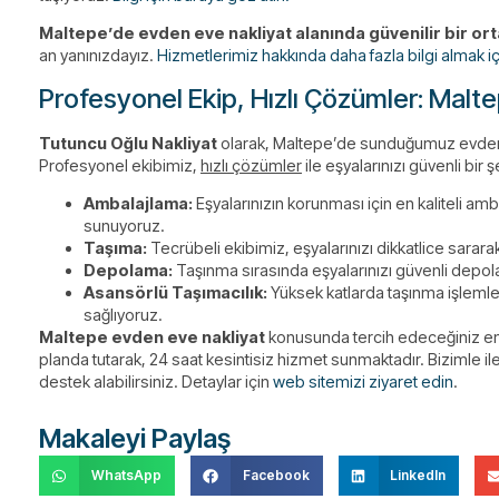
Maltepe’de evden eve nakliyat alanında güvenilir bir ort
an yanınızdayız.
Hizmetlerimiz hakkında daha fazla bilgi almak iç
Profesyonel Ekip, Hızlı Çözümler: Malte
Tutuncu Oğlu Nakliyat
olarak, Maltepe’de sunduğumuz evden eve
Profesyonel ekibimiz,
hızlı çözümler
ile eşyalarınızı güvenli bir 
Ambalajlama:
Eşyalarınızın korunması için en kaliteli am
sunuyoruz.
Taşıma:
Tecrübeli ekibimiz, eşyalarınızı dikkatlice sarara
Depolama:
Taşınma sırasında eşyalarınızı güvenli depola
Asansörlü Taşımacılık:
Yüksek katlarda taşınma işlemler
sağlıyoruz.
Maltepe evden eve nakliyat
konusunda tercih edeceğiniz en 
planda tutarak, 24 saat kesintisiz hizmet sunmaktadır. Bizimle 
destek alabilirsiniz. Detaylar için
web sitemizi ziyaret edin
.
Makaleyi Paylaş
WhatsApp
Facebook
LinkedIn