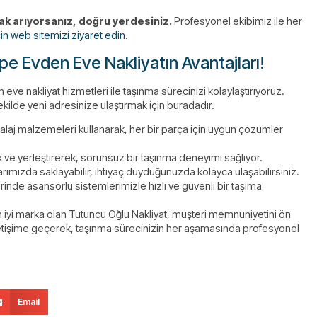
ak arıyorsanız, doğru yerdesiniz.
Profesyonel ekibimiz ile her
in web sitemizi ziyaret edin.
pe Evden Eve Nakliyatın Avantajları!
 nakliyat hizmetleri ile taşınma sürecinizi kolaylaştırıyoruz.
şekilde yeni adresinize ulaştırmak için buradadır.
balaj malzemeleri kullanarak, her bir parça için uygun çözümler
k ve yerleştirerek, sorunsuz bir taşınma deneyimi sağlıyor.
rımızda saklayabilir, ihtiyaç duyduğunuzda kolayca ulaşabilirsiniz.
inde asansörlü sistemlerimizle hızlı ve güvenli bir taşıma
iyi marka olan Tutuncu Oğlu Nakliyat, müşteri memnuniyetini ön
iletişime geçerek, taşınma sürecinizin her aşamasında profesyonel
Email