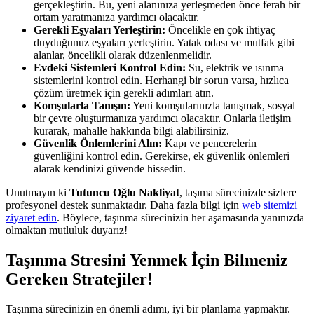
gerçekleştirin. Bu, yeni alanınıza yerleşmeden önce ferah bir
ortam yaratmanıza yardımcı olacaktır.
Gerekli Eşyaları Yerleştirin:
Öncelikle en çok ihtiyaç
duyduğunuz eşyaları yerleştirin. Yatak odası ve mutfak gibi
alanlar, öncelikli olarak düzenlenmelidir.
Evdeki Sistemleri Kontrol Edin:
Su, elektrik ve ısınma
sistemlerini kontrol edin. Herhangi bir sorun varsa, hızlıca
çözüm üretmek için gerekli adımları atın.
Komşularla Tanışın:
Yeni komşularınızla tanışmak, sosyal
bir çevre oluşturmanıza yardımcı olacaktır. Onlarla iletişim
kurarak, mahalle hakkında bilgi alabilirsiniz.
Güvenlik Önlemlerini Alın:
Kapı ve pencerelerin
güvenliğini kontrol edin. Gerekirse, ek güvenlik önlemleri
alarak kendinizi güvende hissedin.
Unutmayın ki
Tutuncu Oğlu Nakliyat
, taşıma sürecinizde sizlere
profesyonel destek sunmaktadır. Daha fazla bilgi için
web sitemizi
ziyaret edin
. Böylece, taşınma sürecinizin her aşamasında yanınızda
olmaktan mutluluk duyarız!
Taşınma Stresini Yenmek İçin Bilmeniz
Gereken Stratejiler!
Taşınma sürecinizin en önemli adımı, iyi bir planlama yapmaktır.