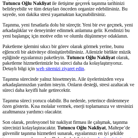
Tutuncu Oğlu Nakliyat
ile iletişime geçerek taşınma tarihinizi
belirleyebilir ve tüm detayları önceden organize edebilirsiniz. Bu
sayede, son dakika stresi yaşamaktan kaçınabilirsiniz.
Taşınma, yeni fırsatlarla dolu bir süreçtir. Yeni bir eve geçmek, yeni
arkadaşlıklar ve deneyimler edinmek anlamına gelir. Kendinizi bu
yeni başlangıç için motive edin ve olumlu düşünmeye odaklanın.
Paketleme işlemini sıkıcı bir görev olarak görmek yerine, bunu
eğlenceli bir aktiviteye dönüştürebilirsiniz. Ailenizle birlikte müzik
eşliğinde eşyalarınızı paketleyin.
Tutuncu Oğlu Nakliyat
olarak,
paketleme hizmetlerimizle bu süreci daha da kolaylaştırıyoruz.
Detaylı bilgi için
web sitemizi ziyaret edin
.
Taşınma sürecinde yalnız hissetmeyin. Aile üyelerinizden veya
arkadaşlarınızdan yardım isteyin. Onların desteği, stresi azaltacak ve
süreci daha keyifli hale getirecektir.
Taşınma süreci yorucu olabilir. Bu nedenle, yeterince dinlenmeye
özen gösterin. Kısa molalar vermek, enerji toplamanıza ve stresinizi
azaltmanıza yardımcı olacaktır.
Son olarak, profesyonel bir nakliyat firması ile çalışmak, taşınma
sürecinizi kolaylaştıracaktır.
Tutuncu Oğlu Nakliyat
, Maltepe’de
güvenilir taşınma hizmetleri sunarak, eşyalarınızı en iyi şekilde