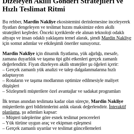
Dizeleyen Akıllı Gönderi Stratejileri ve
Hızlı Teslimat Ritmi
Bu rehber,
Mardin Nakliye
ekosistemini derinlemesine inceleyerek
fiyatları dengeleyen ve teslimat hızını maksimize eden akıllı
stratejileri keşfeder. Önceki içeriklerde ele alınan teknoloji odaklı
altyapı ve insan odaklı yaklaşımı temel alarak, şimdi
Mardin Nakliye
için somut adımlar ve etkileşimli öneriler sunuyoruz.
Mardin Nakliye
için dinamik fiyatlama, yük ağırlığı, mesafe,
zamana duyarlılık ve taşıma tipi gibi etkenleri gerçek zamanlı
değerlendirir. Fiyatı dizeleyen akıllı stratejiler şu öğeleri içerir:
– Gerçek zamanlı yük analizi ve talep dalgalanmalarına hızlı
adaptasyon
– Rotaların ve taşıma modlarının optimize edilmesiyle maliyet
düşüşleri
– Sözleşmeli müşterilere özel avantajlar ve sadakat programları
İlk temas anından teslimata kadar olan süreçte,
Mardin Nakliye
müşterilerin geri bildirimlerini anlık olarak değerlendirir.
İnteraktif
planlama
, şu adımları kapsar:
– Müşteri taleplerine göre esnek teslimat pencereleri
– Yük türüne uygun araç ve ekipman eşleşmesi
– Gerçek zamanlı uyarılar ve teslimat güncellemeleri