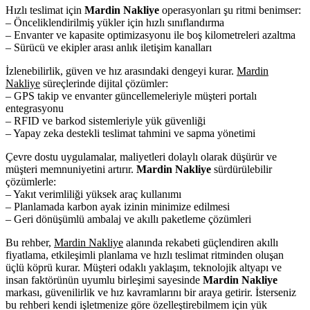
Hızlı teslimat için
Mardin Nakliye
operasyonları şu ritmi benimser:
– Önceliklendirilmiş yükler için hızlı sınıflandırma
– Envanter ve kapasite optimizasyonu ile boş kilometreleri azaltma
– Sürücü ve ekipler arası anlık iletişim kanalları
İzlenebilirlik, güven ve hız arasındaki dengeyi kurar.
Mardin
Nakliye
süreçlerinde dijital çözümler:
– GPS takip ve envanter güncellemeleriyle müşteri portalı
entegrasyonu
– RFID ve barkod sistemleriyle yük güvenliği
– Yapay zeka destekli teslimat tahmini ve sapma yönetimi
Çevre dostu uygulamalar, maliyetleri dolaylı olarak düşürür ve
müşteri memnuniyetini artırır.
Mardin Nakliye
sürdürülebilir
çözümlerle:
– Yakıt verimliliği yüksek araç kullanımı
– Planlamada karbon ayak izinin minimize edilmesi
– Geri dönüşümlü ambalaj ve akıllı paketleme çözümleri
Bu rehber,
Mardin Nakliye
alanında rekabeti güçlendiren akıllı
fiyatlama, etkileşimli planlama ve hızlı teslimat ritminden oluşan
üçlü köprü kurar. Müşteri odaklı yaklaşım, teknolojik altyapı ve
insan faktörünün uyumlu birleşimi sayesinde
Mardin Nakliye
markası, güvenilirlik ve hız kavramlarını bir araya getirir. İsterseniz
bu rehberi kendi işletmenize göre özelleştirebilmem için yük