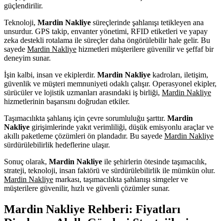
güçlendirilir.
Teknoloji,
Mardin Nakliye
süreçlerinde şahlanışı tetikleyen ana
unsurdur. GPS takip, envanter yönetimi, RFID etiketleri ve yapay
zeka destekli rotalama ile süreçler daha öngörülebilir hale gelir. Bu
sayede
Mardin Nakliye
hizmetleri müşterilere güvenilir ve şeffaf bir
deneyim sunar.
İşin kalbi, insan ve ekiplerdir.
Mardin Nakliye
kadroları, iletişim,
güvenlik ve müşteri memnuniyeti odaklı çalışır. Operasyonel ekipler,
sürücüler ve lojistik uzmanları arasındaki iş birliği,
Mardin Nakliye
hizmetlerinin başarısını doğrudan etkiler.
Taşımacılıkta şahlanış için çevre sorumluluğu şarttır.
Mardin
Nakliye
girişimlerinde yakıt verimliliği, düşük emisyonlu araçlar ve
akıllı paketleme çözümleri ön plandadır. Bu sayede
Mardin Nakliye
sürdürülebilirlik hedeflerine ulaşır.
Sonuç olarak,
Mardin Nakliye
ile şehirlerin ötesinde taşımacılık,
strateji, teknoloji, insan faktörü ve sürdürülebilirlik ile mümkün olur.
Mardin Nakliye
markası, taşımacılıkta şahlanışı simgeler ve
müşterilere güvenilir, hızlı ve güvenli çözümler sunar.
Mardin Nakliye Rehberi: Fiyatları