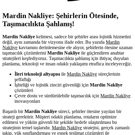
Mardin Nakliye: Şehirlerin Ötesinde,
Taşımacılıkta Şahlanış!
Mardin Nakliye
kelimesi, sadece bir şehirler arası lojistik hizmetini
değil, aynı zamanda bir vizyonu ifade eder. Bu yazıda
Mardin
Nakliye
kavramını derinlemesine ele alıyor, şehirlerin ötesine uzanan
taşımacılık çözümlerini
Mardin Nakliye
ile güçlendiren anahtar
stratejileri keşfediyoruz. Taşımacılıkta şahlanış için ihtiyaç duyulan
planlama, teknoloji ve insan odaklı yaklaşımı etraflıca inceleyeceğiz.
İleri teknoloji altyapısı
ile
Mardin Nakliye
süreçlerinin
şeffaflığı
İşbirliği ve lojistik zinciri güvenliği için
Mardin Nakliye
çözümleri
Çevre dostu ve sürdürülebilir taşımacılık için
Mardin Nakliye
inovasyonları
Başarılı bir
Mardin Nakliye
süreci, şehirler ötesine yayılan bir
strateji gerektirir. Müşteri odaklı planlama, rotaların optimize
edilmesi ve yükün güvenli bir şekilde hedefe ulaştırılması bu
stratejinin temel taşlarıdır.
Mardin Nakliye
stratejisi, gerçek zamanlı
takip, yük sınıflandırması ve esnek teslimat çözümleri ile