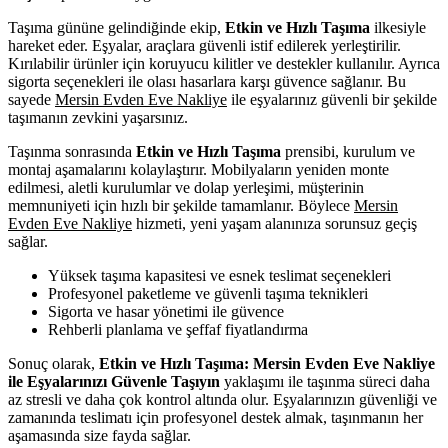
Taşıma gününe gelindiğinde ekip,
Etkin ve Hızlı Taşıma
ilkesiyle
hareket eder. Eşyalar, araçlara güvenli istif edilerek yerleştirilir.
Kırılabilir ürünler için koruyucu kilitler ve destekler kullanılır. Ayrıca
sigorta seçenekleri ile olası hasarlara karşı güvence sağlanır. Bu
sayede
Mersin Evden Eve Nakliye
ile eşyalarınız güvenli bir şekilde
taşımanın zevkini yaşarsınız.
Taşınma sonrasında
Etkin ve Hızlı Taşıma
prensibi, kurulum ve
montaj aşamalarını kolaylaştırır. Mobilyaların yeniden monte
edilmesi, aletli kurulumlar ve dolap yerleşimi, müşterinin
memnuniyeti için hızlı bir şekilde tamamlanır. Böylece
Mersin
Evden Eve Nakliye
hizmeti, yeni yaşam alanınıza sorunsuz geçiş
sağlar.
Yüksek taşıma kapasitesi ve esnek teslimat seçenekleri
Profesyonel paketleme ve güvenli taşıma teknikleri
Sigorta ve hasar yönetimi ile güvence
Rehberli planlama ve şeffaf fiyatlandırma
Sonuç olarak,
Etkin ve Hızlı Taşıma: Mersin Evden Eve Nakliye
ile Eşyalarınızı Güvenle Taşıyın
yaklaşımı ile taşınma süreci daha
az stresli ve daha çok kontrol altında olur. Eşyalarınızın güvenliği ve
zamanında teslimatı için profesyonel destek almak, taşınmanın her
aşamasında size fayda sağlar.