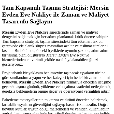
Tam Kapsamlı Taşıma Stratejisi: Mersin
Evden Eve Nakliye ile Zaman ve Maliyet
Tasarrufu Sağlayın
Mersin Evden Eve Nakliye
süreçlerinde zaman ve maliyet
dengesini sağlamak için her adımı planlamak kritik öneme sahiptir.
Tam kapsama stratejisi, taşıma sürecindeki tüm etkenleri tek bir
çerçevede ele alarak sürpriz masrafları azaltır ve teslimat sürelerini
kısaltır. Bu bölümde, önceki içeriklerle uyumlu şekilde, adım adım
bir taşıma planı oluşturarak
Mersin Evden Eve Nakliye
hizmetlerinden en verimli şekilde nasıl faydalanabileceğinizi
gösteriyoruz.
Proje tabanlı bir yaklaşım benimseyin: taşınacak eşyaların türüne
göre sınıflandırma yapın ve her kategori için hedef bir zaman dilimi
belirleyin.
Mersin Evden Eve Nakliye
firmasıyla önceden iletişime
geçerek taşıma gününü, yükleme ve boşaltma saatlerini netleştirmek,
gereksiz beklemelerin önüne geçer ve operasyonel verimliliği artırır.
Paketleme materyallerinin miktarını ve türünü önceden belirlemek,
kırılabilir eşyaların güvenliğini sağlayıp hasar riskini azaltır. Doğru
boyutlu kutular, uygun dolgu malzemeleri ve yeniden kullanılabilir
ambalajlar; taşıma sürecinde kısa süreli duraksamaları en aza indirir