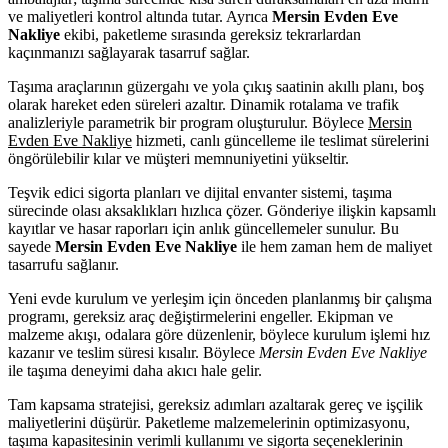
ve maliyetleri kontrol altında tutar. Ayrıca
Mersin Evden Eve
Nakliye
ekibi, paketleme sırasında gereksiz tekrarlardan
kaçınmanızı sağlayarak tasarruf sağlar.
Taşıma araçlarının güzergahı ve yola çıkış saatinin akıllı planı, boş
olarak hareket eden süreleri azaltır. Dinamik rotalama ve trafik
analizleriyle parametrik bir program oluşturulur. Böylece
Mersin
Evden Eve Nakliye
hizmeti, canlı güncelleme ile teslimat sürelerini
öngörülebilir kılar ve müşteri memnuniyetini yükseltir.
Teşvik edici sigorta planları ve dijital envanter sistemi, taşıma
sürecinde olası aksaklıkları hızlıca çözer. Gönderiye ilişkin kapsamlı
kayıtlar ve hasar raporları için anlık güncellemeler sunulur. Bu
sayede
Mersin Evden Eve Nakliye
ile hem zaman hem de maliyet
tasarrufu sağlanır.
Yeni evde kurulum ve yerleşim için önceden planlanmış bir çalışma
programı, gereksiz araç değiştirmelerini engeller. Ekipman ve
malzeme akışı, odalara göre düzenlenir, böylece kurulum işlemi hız
kazanır ve teslim süresi kısalır. Böylece
Mersin Evden Eve Nakliye
ile taşıma deneyimi daha akıcı hale gelir.
Tam kapsama stratejisi, gereksiz adımları azaltarak gereç ve işçilik
maliyetlerini düşürür. Paketleme malzemelerinin optimizasyonu,
taşıma kapasitesinin verimli kullanımı ve sigorta seçeneklerinin