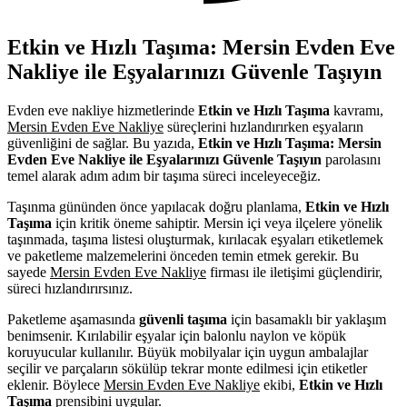
Etkin ve Hızlı Taşıma: Mersin Evden Eve
Nakliye ile Eşyalarınızı Güvenle Taşıyın
Evden eve nakliye hizmetlerinde
Etkin ve Hızlı Taşıma
kavramı,
Mersin Evden Eve Nakliye
süreçlerini hızlandırırken eşyaların
güvenliğini de sağlar. Bu yazıda,
Etkin ve Hızlı Taşıma: Mersin
Evden Eve Nakliye ile Eşyalarınızı Güvenle Taşıyın
parolasını
temel alarak adım adım bir taşıma süreci inceleyeceğiz.
Taşınma gününden önce yapılacak doğru planlama,
Etkin ve Hızlı
Taşıma
için kritik öneme sahiptir. Mersin içi veya ilçelere yönelik
taşınmada, taşıma listesi oluşturmak, kırılacak eşyaları etiketlemek
ve paketleme malzemelerini önceden temin etmek gerekir. Bu
sayede
Mersin Evden Eve Nakliye
firması ile iletişimi güçlendirir,
süreci hızlandırırsınız.
Paketleme aşamasında
güvenli taşıma
için basamaklı bir yaklaşım
benimsenir. Kırılabilir eşyalar için balonlu naylon ve köpük
koruyucular kullanılır. Büyük mobilyalar için uygun ambalajlar
seçilir ve parçaların sökülüp tekrar monte edilmesi için etiketler
eklenir. Böylece
Mersin Evden Eve Nakliye
ekibi,
Etkin ve Hızlı
Taşıma
prensibini uygular.