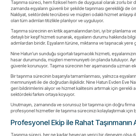
Taşınma süreci, hem fiziksel hem de duygusal olarak zorlu bir dö
zamanda eşyaların güvenli bir şekilde taşınması gerekliliği de ön
Nakliyat, sektördeki tecrübesi ve müşteri odaklı hizmet anlayışı
olan tüm adımları titizlikle planlıyor ve uyguluyor.
Taşınma sürecinin en kritik aşamalarından biri, iyi bir planlama 
detaylı bir keşif hizmeti sunarak, eşyaların durumu hakkında bilg
adımlardan biridir. Eşyaların türüne, miktarına ve taşınacak yere g
Nine Hatun’un sunduğu sigortalı taşımacılık hizmeti, eşyalarınızın
hasar durumunda, müşteri memnuniyeti ön planda tutuluyor. Ayrıc
güvenle korunuyor. Taşıma sürecinin her aşamasında uzman ekipler
Bir taşınma sürecinin başarıyla tamamlanması, yalnızca eşyaların
memnuniyeti ile de doğrudan ilişkilidir. Nine Hatun Evden Eve Nakl
geri bildirimlerini alıyor ve hizmet kalitesini artırmak için gerekl
sektördeki farkını ortaya koyuyor.
Unutmayın, zamanında ve sorunsuz bir taşınma için doğru firma 
profesyonel hizmetler ile taşınma sürecinizi kolaylaştırmak için 
Profesyonel Ekip ile Rahat Taşınmanın A
Taşınma süreci, her ne kadar heyecan verici bir deneyim olsa d