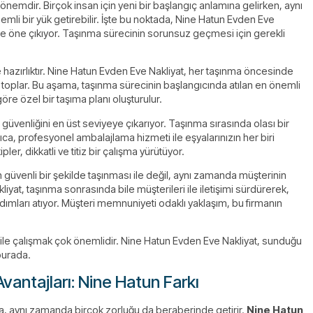
nemdir. Birçok insan için yeni bir başlangıç anlamına gelirken, aynı
emli bir yük getirebilir. İşte bu noktada, Nine Hatun Evden Eve
 ile öne çıkıyor. Taşınma sürecinin sorunsuz geçmesi için gerekli
ve hazırlıktır. Nine Hatun Evden Eve Nakliyat, her taşınma öncesinde
i toplar. Bu aşama, taşınma sürecinin başlangıcında atılan en önemli
öre özel bir taşıma planı oluşturulur.
 güvenliğini en üst seviyeye çıkarıyor. Taşınma sırasında olası bir
a, profesyonel ambalajlama hizmeti ile eşyalarınızın her biri
, dikkatli ve titiz bir çalışma yürütüyor.
 güvenli bir şekilde taşınması ile değil, aynı zamanda müşterinin
iyat, taşınma sonrasında bile müşterileri ile iletişimi sürdürerek,
i adımları atıyor. Müşteri memnuniyeti odaklı yaklaşım, bu firmanın
ile çalışmak çok önemlidir. Nine Hatun Evden Eve Nakliyat, sunduğu
burada.
vantajları: Nine Hatun Farkı
a, aynı zamanda birçok zorluğu da beraberinde getirir.
Nine Hatun