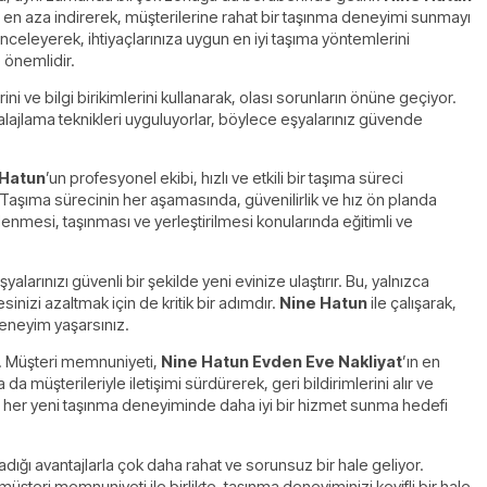
ı en aza indirerek, müşterilerine rahat bir taşınma deneyimi sunmayı
inceleyerek, ihtiyaçlarınıza uygun en iyi taşıma yöntemlerini
e önemlidir.
 ve bilgi birikimlerini kullanarak, olası sorunların önüne geçiyor.
lajlama teknikleri uyguluyorlar, böylece eşyalarınız güvende
 Hatun
’un profesyonel ekibi, hızlı ve etkili bir taşıma süreci
. Taşıma sürecinin her aşamasında, güvenilirlik ve hız ön planda
lenmesi, taşınması ve yerleştirilmesi konularında eğitimli ve
larınızı güvenli bir şekilde yeni evinize ulaştırır. Bu, yalnızca
inizi azaltmak için de kritik bir adımdır.
Nine Hatun
ile çalışarak,
deneyim yaşarsınız.
r. Müşteri memnuniyeti,
Nine Hatun Evden Eve Nakliyat
’ın en
 müşterileriyle iletişimi sürdürerek, geri bildirimlerini alır ve
ede, her yeni taşınma deneyiminde daha iyi bir hizmet sunma hedefi
dığı avantajlarla çok daha rahat ve sorunsuz bir hale geliyor.
müşteri memnuniyeti ile birlikte, taşınma deneyiminizi keyifli bir hale