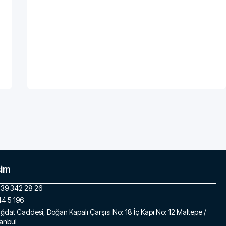
şim
39 342 28 26
4 5 196
ğdat Caddesi, Doğan Kapalı Çarşısı No: 18 İç Kapı No: 12 Maltepe /
tanbul