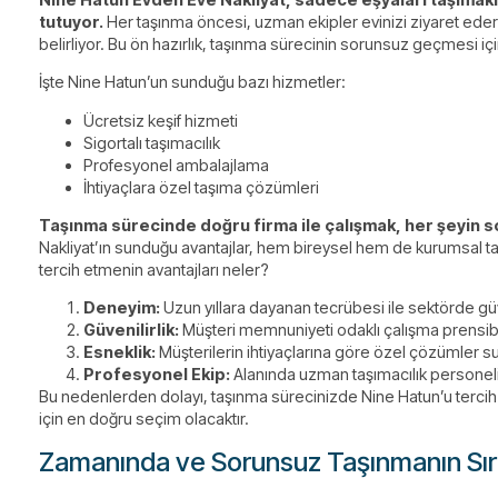
tutuyor.
Her taşınma öncesi, uzman ekipler evinizi ziyaret eder
belirliyor. Bu ön hazırlık, taşınma sürecinin sorunsuz geçmesi için
İşte Nine Hatun’un sunduğu bazı hizmetler:
Ücretsiz keşif hizmeti
Sigortalı taşımacılık
Profesyonel ambalajlama
İhtiyaçlara özel taşıma çözümleri
Taşınma sürecinde doğru firma ile çalışmak, her şeyin s
Nakliyat’ın sunduğu avantajlar, hem bireysel hem de kurumsal taşı
tercih etmenin avantajları neler?
Deneyim:
Uzun yıllara dayanan tecrübesi ile sektörde güve
Güvenilirlik:
Müşteri memnuniyeti odaklı çalışma prensib
Esneklik:
Müşterilerin ihtiyaçlarına göre özel çözümler 
Profesyonel Ekip:
Alanında uzman taşımacılık personeli 
Bu nedenlerden dolayı, taşınma sürecinizde Nine Hatun’u tercih
için en doğru seçim olacaktır.
Zamanında ve Sorunsuz Taşınmanın Sırr