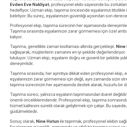
Evden Eve Nakliyat
, profesyonel ekibi sayesinde bu zorluklar
hedefliyor. Uzman ekip, taşınma öncesinde eşyalarınızı titizlikle 
belirliyor. Bu süreç, eşyalarınızın güvenliği açısından son derec
Profesyonel ekip, taşınma sürecinin her aşamasında deneyimlerini
Taşınma sırasında eşyalarınızın zarar görmemesi için özel amba
kalıyor.
Taşınma, genellikle zaman kısıtlaması altında gerçekleşir.
Nine
sağlayarak, müşterilerin zamanını en iyi şekilde değerlendiriyor
tutuluyor. Uzman ekip, eşyaların doğru ve güvenli bir şekilde yük
deneyimlidir.
Taşınma sırasında, her ayrıntıya dikkat eden profesyonel ekip, eşya
eşyalarınızın zarar görmemesi için değil, aynı zamanda sizin stres
taşınma sürecinizin her aşamasında destek alarak, huzurlu bir 
Taşınma süreci, yalnızca eşyaların taşınmasından ibaret değildi
önemli önceliklerindendir. Profesyonel ekip, taşınma sonrasında da
hizmet kalitesini sürekli olarak geliştirmek için çalışır. Bu say
güdülmektedir.
Sonuç olarak,
Nine Hatun
ile taşınmak, profesyonel ekibin sağla
Eşyalarınızın güvenliği, zamanında ve etkili bir taşınma süreci ve 