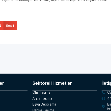
Email
er
Sektörel Hizmetler
İleti
Ofis Taşıma
05
Arşiv Taşıma
44
Eşya Depolama
Ba
İs
Banka Taşıma