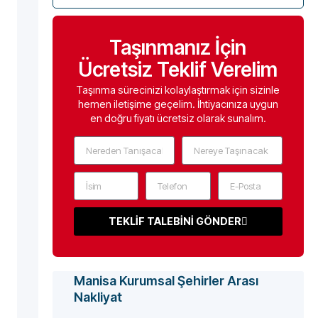
Taşınmanız İçin
Ücretsiz Teklif Verelim
Taşınma sürecinizi kolaylaştırmak için sizinle
hemen iletişime geçelim. İhtiyacınıza uygun
en doğru fiyatı ücretsiz olarak sunalım.
TEKLİF TALEBİNİ GÖNDER
Manisa Kurumsal Şehirler Arası
Nakliyat