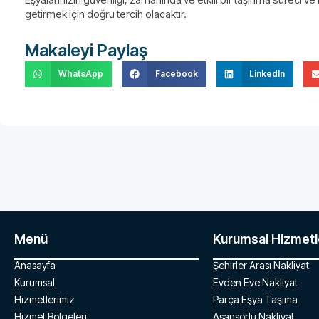
getirmek için doğru tercih olacaktır.
Makaleyi Paylaş
WhatsApp
Facebook
LinkedIn
Menü
Kurumsal Hizmetl
Anasayfa
Şehirler Arası Nakliyat
Kurumsal
Evden Eve Nakliyat
Hizmetlerimiz
Parça Eşya Taşıma
Hizmet Bölgeleri
Asansörlü Nakliyat