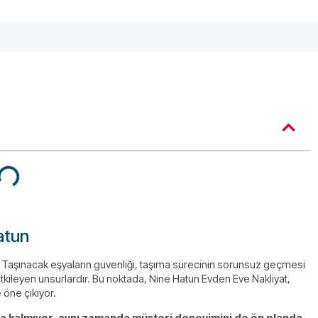
atun
Taşınacak eşyaların güvenliği, taşıma sürecinin sorunsuz geçmesi
etkileyen unsurlardır. Bu noktada, Nine Hatun Evden Eve Nakliyat,
öne çıkıyor.
la kalmıyor, aynı zamanda müşteri deneyimini de ön planda