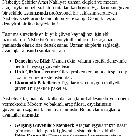
Nisbetiye Şehirler Arası Nakliyat, uzman ekipleri ve modern
araçlarıyla bu belirsizlikleri ortadan kaldırıyor. Eşyalarınızın güvenli
bir şekilde taşınmasında profesyonel bir yaklaşım sergileyen
Nisbetiye, sektöründe önemli bir yere sahip. Gelin, bu eşsiz
deneyimi birlikte keşfedelim!
Taşınma sürecinde en büyük güven kaynağınız, işin ehli
uzmanlardır. Nisbetiye’nin deneyimli kadrosu, her aşamada
yanınızda olarak size destek sunar. Uzman ekiplerin sağladığı
avantajlar arasında şunlar yer alır:
Deneyim ve Bilgi:
Uzman ekip, yılların verdiği deneyimle
her türlü eşyayı güvenle taşır.
Hızlı Çözüm Üretme:
Olası problemleri anında tespit edip,
çözümler üretmekte ustadırlar.
Ekonomik Paketleme:
Eşyalarınızı en uygun maliyetle
güvenli bir şekilde paketler.
Nisbetiye, taşımacılıkta kullanılan araçların kalitesine büyük önem
vermektedir. Modern ve bakımlı araç filosu, eşyalarınızın
güvenliğini sağlamak için tasarlanmıştır. Bu araçların sağladığı
avantajlar arasında:
Gelişmiş Güvenlik Sistemleri:
Araçlar, eşyalarınızın hasar
görmemesi için gerekli güvenlik sistemlerine sahiptir.