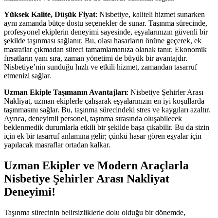
Yüksek Kalite, Düşük Fiyat
: Nisbetiye, kaliteli hizmet sunarken
aynı zamanda bütçe dostu seçenekler de sunar. Taşınma sürecinde,
profesyonel ekiplerin deneyimi sayesinde, eşyalarınızın güvenli bir
şekilde taşınması sağlanır. Bu, olası hasarların önüne geçerek, ek
masraflar çıkmadan süreci tamamlamanıza olanak tanır. Ekonomik
fırsatların yanı sıra, zaman yönetimi de büyük bir avantajdır.
Nisbetiye’nin sunduğu hızlı ve etkili hizmet, zamandan tasarruf
etmenizi sağlar.
Uzman Ekiple Taşımanın Avantajları
: Nisbetiye Şehirler Arası
Nakliyat, uzman ekiplerle çalışarak eşyalarınızın en iyi koşullarda
taşınmasını sağlar. Bu, taşınma sürecindeki stres ve kaygıları azaltır.
Ayrıca, deneyimli personel, taşınma sırasında oluşabilecek
beklenmedik durumlarla etkili bir şekilde başa çıkabilir. Bu da sizin
için ek bir tasarruf anlamına gelir; çünkü hasar gören eşyalar için
yapılacak masraflar ortadan kalkar.
Uzman Ekipler ve Modern Araçlarla
Nisbetiye Şehirler Arası Nakliyat
Deneyimi!
Taşınma sürecinin belirsizliklerle dolu olduğu bir dönemde,