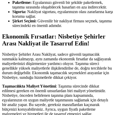
Paketleme:
Eşyalarınızı güvenli bir şekilde paketlemek,
taşınma sırasında oluşabilecek hasarları en aza indirecektir.
Sigorta:
Nakliyat sigortası, eşyalarınızın olası zararlarına karşı
koruma sağlar.
Şirket Seçimi:
Güvenilir bir nakliyat firması seçmek, taşınma
sürecindeki en önemli adımdır.
Ekonomik Fırsatlar: Nisbetiye Şehirler
Arası Nakliyat ile Tasarruf Edin!
Nisbetiye Şehirler Arası Nakliyat, sadece güvenli taşımacılık
sunmakla kalmayıp, aynı zamanda ekonomik fırsatlar da sağlayarak
maliyetlerinizi düşürmenize yardımcı oluyor. Taşınma süreci
genellikle yüksek maliyetlerle ilişkilendirilse de, doğru tercihlerle bu
durum değişebilir. Ekonomik taşımacılık seçenekleri arayanlar için
Nisbetiye, sunduğu hizmetlerle dikkat çekiyor.
Taşımacılıkta Maliyet Yönetimi
: Taşınma sürecinde dikkat
edilmesi gereken en önemli unsurlardan biri maliyet yönetimidir.
Nisbetiye, önceden belirlenen taşınma planı kapsamında,
eşyalarınızın en uygun maliyetle taşınmasını sağlamak için detaylı
bir analiz yapar. Bu sayede, gereksiz masraflardan kaçınarak
bütçenizi koruyabilirsiniz. Ayrıca, uygun fiyatlı paketleme
malzemeleri ve hizmetleri ile de tasarruf etmenizi sağlar.