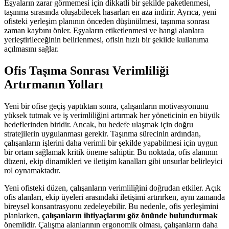
Eşyaların zarar görmemesi için dikkatli bir şekilde paketlenmesi,
taşınma sırasında oluşabilecek hasarları en aza indirir. Ayrıca, yeni
ofisteki yerleşim planının önceden düşünülmesi, taşınma sonrası
zaman kaybını önler. Eşyaların etiketlenmesi ve hangi alanlara
yerleştirileceğinin belirlenmesi, ofisin hızlı bir şekilde kullanıma
açılmasını sağlar.
Ofis Taşıma Sonrası Verimliliği
Artırmanın Yolları
Yeni bir ofise geçiş yaptıktan sonra, çalışanların motivasyonunu
yüksek tutmak ve iş verimliliğini artırmak her yöneticinin en büyük
hedeflerinden biridir. Ancak, bu hedefe ulaşmak için doğru
stratejilerin uygulanması gerekir. Taşınma sürecinin ardından,
çalışanların işlerini daha verimli bir şekilde yapabilmesi için uygun
bir ortam sağlamak kritik öneme sahiptir. Bu noktada, ofis alanının
düzeni, ekip dinamikleri ve iletişim kanalları gibi unsurlar belirleyici
rol oynamaktadır.
Yeni ofisteki düzen, çalışanların verimliliğini doğrudan etkiler. Açık
ofis alanları, ekip üyeleri arasındaki iletişimi artırırken, aynı zamanda
bireysel konsantrasyonu zedeleyebilir. Bu nedenle, ofis yerleşimini
planlarken,
çalışanların ihtiyaçlarını göz önünde bulundurmak
önemlidir. Çalışma alanlarının ergonomik olması, çalışanların daha