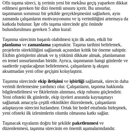
Ofis taşıma süreci, iş yerinin yeni bir mekâna geçiş yaparken dikkat
edilmesi gereken bir dizi önemli unsuru içerir. Bu unsurlar,
taşınmanın sorunsuz bir şekilde gerçekleşmesini sağlarken, aynı
zamanda çalışanların motivasyonunu ve iş verimliliğini artırmaya da
katkıda bulunur. İşte ofis taşıma sürecinde göz önünde
bulundurulması gereken 5 altın kural:
Taşınma sürecinin başarılı olabilmesi için ilk adım, etkili bir
planlama
ve
zamanlama
yapmaktır. Taşıma tarihini belirlemek,
projelerin sürekliliğini sağlamak açısından kritik bir öneme sahiptir.
Ekibin görüşlerini almak ve iş yükünü dikkate almak, planlamanın
en temel unsurlarından biridir. Ayrıca, taşınmanın hangi günlerde ve
saatlerde yapılacağının belirlenmesi, çalışanların iş akışını
aksatmadan yeni ofise geçişini kolaylaştırır.
Taşınma sürecinde
ekip iletişimi
ve
işbirliği
sağlamak, sürecin daha
verimli ilerlemesine yardımcı olur. Çalışanların, taşınma hakkında
bilgilendirilmesi ve fikirlerinin alınması, ekip ruhunu güçlendirir.
Yeni ofisteki ilk günlerde, ekip üyeleri arasında kaynaşmayı
sağlamak amacıyla çeşitli etkinlikler düzenlemek, çalışanların
adaptasyon sürecini hızlandırır. Ortak bir hedef etrafında birleşmek,
yeni ofisteki ilk izlenimlerin olumlu olmasına katkı sağlar.
Taşınacak eşyaların doğru bir şekilde
paketlenmesi
ve
düzenlenmesi, taşınma sürecinin en önemli aşamalarındandır.