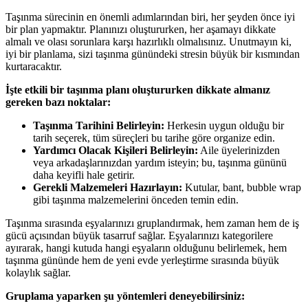
Taşınma sürecinin en önemli adımlarından biri, her şeyden önce iyi
bir plan yapmaktır. Planınızı oluştururken, her aşamayı dikkate
almalı ve olası sorunlara karşı hazırlıklı olmalısınız. Unutmayın ki,
iyi bir planlama, sizi taşınma günündeki stresin büyük bir kısmından
kurtaracaktır.
İşte etkili bir taşınma planı oluştururken dikkate almanız
gereken bazı noktalar:
Taşınma Tarihini Belirleyin:
Herkesin uygun olduğu bir
tarih seçerek, tüm süreçleri bu tarihe göre organize edin.
Yardımcı Olacak Kişileri Belirleyin:
Aile üyelerinizden
veya arkadaşlarınızdan yardım isteyin; bu, taşınma gününü
daha keyifli hale getirir.
Gerekli Malzemeleri Hazırlayın:
Kutular, bant, bubble wrap
gibi taşınma malzemelerini önceden temin edin.
Taşınma sırasında eşyalarınızı gruplandırmak, hem zaman hem de iş
gücü açısından büyük tasarruf sağlar. Eşyalarınızı kategorilere
ayırarak, hangi kutuda hangi eşyaların olduğunu belirlemek, hem
taşınma gününde hem de yeni evde yerleştirme sırasında büyük
kolaylık sağlar.
Gruplama yaparken şu yöntemleri deneyebilirsiniz: