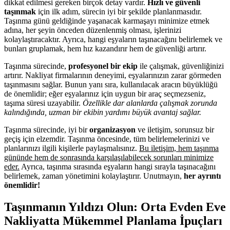
dikkat edilmesi gereken birçok detay vardır.
Hızlı ve güvenli
taşınmak
için ilk adım, sürecin iyi bir şekilde planlanmasıdır.
Taşınma günü geldiğinde yaşanacak karmaşayı minimize etmek
adına, her şeyin önceden düzenlenmiş olması, işlerinizi
kolaylaştıracaktır. Ayrıca, hangi eşyaların taşınacağını belirlemek ve
bunları gruplamak, hem hız kazandırır hem de güvenliği artırır.
Taşınma sürecinde,
profesyonel bir ekip
ile çalışmak, güvenliğinizi
artırır. Nakliyat firmalarının deneyimi, eşyalarınızın zarar görmeden
taşınmasını sağlar. Bunun yanı sıra, kullanılacak aracın büyüklüğü
de önemlidir; eğer eşyalarınız için uygun bir araç seçmezseniz,
taşıma süresi uzayabilir.
Özellikle dar alanlarda çalışmak zorunda
kalındığında, uzman bir ekibin yardımı büyük avantaj sağlar.
Taşınma sürecinde, iyi bir
organizasyon
ve iletişim, sorunsuz bir
geçiş için elzemdir. Taşınma öncesinde, tüm belirlemelerinizi ve
planlarınızı ilgili kişilerle paylaşmalısınız.
Bu iletişim, hem taşınma
gününde hem de sonrasında karşılaşılabilecek sorunları minimize
eder.
Ayrıca, taşınma sırasında eşyaların hangi sırayla taşınacağını
belirlemek, zaman yönetimini kolaylaştırır. Unutmayın,
her ayrıntı
önemlidir!
Taşınmanın Yıldızı Olun: Orta Evden Eve
Nakliyatta Mükemmel Planlama İpuçları