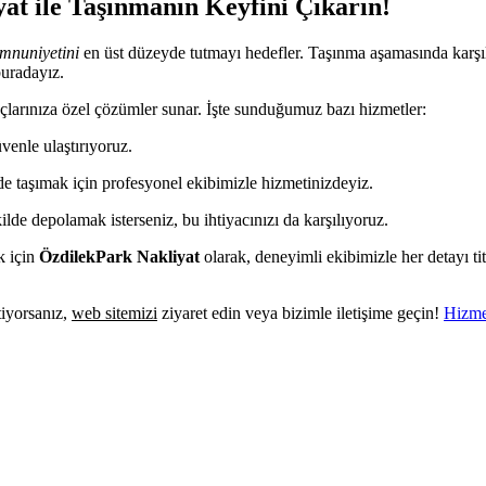
t ile Taşınmanın Keyfini Çıkarın!
mnuniyetini
en üst düzeyde tutmayı hedefler. Taşınma aşamasında karşı
buradayız.
yaçlarınıza özel çözümler sunar. İşte sunduğumuz bazı hizmetler:
venle ulaştırıyoruz.
ilde taşımak için profesyonel ekibimizle hizmetinizdeyiz.
kilde depolamak isterseniz, bu ihtiyacınızı da karşılıyoruz.
k için
ÖzdilekPark Nakliyat
olarak, deneyimli ekibimizle her detayı tit
tiyorsanız,
web sitemizi
ziyaret edin veya bizimle iletişime geçin!
Hizmet