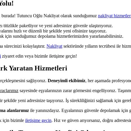
Yolu!
çin burada! Tutuncu Oğlu Nakliyat olarak sunduğumuz
nakliyat hizmetler
 titizlikle paketliyor ve yeni adresinize güvenle ulaştırıyoruz.
alarını hızlı ve düzenli bir şekilde yeni ofisinize taşıyoruz.
mak için sunduğumuz depolama hizmetlerimizden yararlanabilirsiniz.
a sürecinizi kolaylaştırır.
Nakliyat
sektöründe yılların tecrübesi ile hizm
i
ziyaret edin veya bizimle iletişime geçin!
rk Yaratan Hizmetleri
erçekleşmesini sağlıyoruz.
Deneyimli ekibimiz
, her aşamada profesyone
raçlarımız
sayesinde eşyalarınızın zarar görmesini engelliyoruz. Taşınm
r şekilde yeni adresinize taşıyoruz. İş sürekliliğinizi sağlamak için gerek
ma alanlarımız
ile yanınızdayız. Eşyalarınızı güvenle depolamak için g
k için bizimle
iletişime geçin
. Hız ve güven arıyorsanız, doğru adrestesi