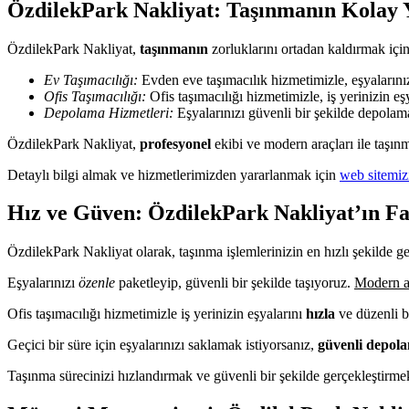
ÖzdilekPark Nakliyat: Taşınmanın Kolay 
ÖzdilekPark Nakliyat,
taşınmanın
zorluklarını ortadan kaldırmak i
Ev Taşımacılığı:
Evden eve taşımacılık hizmetimizle, eşyalarınızı
Ofis Taşımacılığı:
Ofis taşımacılığı hizmetimizle, iş yerinizin eşy
Depolama Hizmetleri:
Eşyalarınızı güvenli bir şekilde depola
ÖzdilekPark Nakliyat,
profesyonel
ekibi ve modern araçları ile taşınm
Detaylı bilgi almak ve hizmetlerimizden yararlanmak için
web sitemiz
Hız ve Güven: ÖzdilekPark Nakliyat’ın Fa
ÖzdilekPark Nakliyat olarak, taşınma işlemlerinizin en hızlı şekilde g
Eşyalarınızı
özenle
paketleyip, güvenli bir şekilde taşıyoruz.
Modern a
Ofis taşımacılığı hizmetimizle iş yerinizin eşyalarını
hızla
ve düzenli bi
Geçici bir süre için eşyalarınızı saklamak istiyorsanız,
güvenli depola
Taşınma sürecinizi hızlandırmak ve güvenli bir şekilde gerçekleştirme