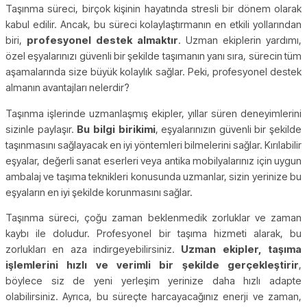
Taşınma süreci, birçok kişinin hayatında stresli bir dönem olarak
kabul edilir. Ancak, bu süreci kolaylaştırmanın en etkili yollarından
biri,
profesyonel destek almaktır
. Uzman ekiplerin yardımı,
özel eşyalarınızı güvenli bir şekilde taşımanın yanı sıra, sürecin tüm
aşamalarında size büyük kolaylık sağlar. Peki, profesyonel destek
almanın avantajları nelerdir?
Taşınma işlerinde uzmanlaşmış ekipler, yıllar süren deneyimlerini
sizinle paylaşır.
Bu bilgi birikimi
, eşyalarınızın güvenli bir şekilde
taşınmasını sağlayacak en iyi yöntemleri bilmelerini sağlar. Kırılabilir
eşyalar, değerli sanat eserleri veya antika mobilyalarınız için uygun
ambalaj ve taşıma teknikleri konusunda uzmanlar, sizin yerinize bu
eşyaların en iyi şekilde korunmasını sağlar.
Taşınma süreci, çoğu zaman beklenmedik zorluklar ve zaman
kaybı ile doludur. Profesyonel bir taşıma hizmeti alarak, bu
zorlukları en aza indirgeyebilirsiniz.
Uzman ekipler, taşıma
işlemlerini hızlı ve verimli bir şekilde gerçekleştirir
,
böylece siz de yeni yerleşim yerinize daha hızlı adapte
olabilirsiniz. Ayrıca, bu süreçte harcayacağınız enerji ve zaman,