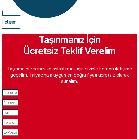
İletişim
Taşınmanız İçin
Ücretsiz Teklif Verelim
Taşınma sürecinizi kolaylaştırmak için sizinle hemen iletişime
geçelim. İhtiyacınıza uygun en doğru fiyatı ücretsiz olarak
sunalım.