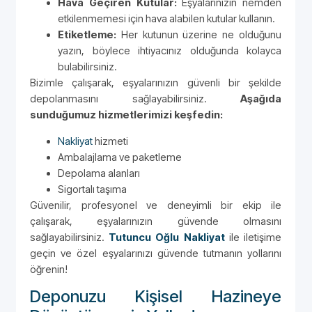
Hava Geçiren Kutular:
Eşyalarınızın nemden
etkilenmemesi için hava alabilen kutular kullanın.
Etiketleme:
Her kutunun üzerine ne olduğunu
yazın, böylece ihtiyacınız olduğunda kolayca
bulabilirsiniz.
Bizimle çalışarak, eşyalarınızın güvenli bir şekilde
depolanmasını sağlayabilirsiniz.
Aşağıda
sunduğumuz hizmetlerimizi keşfedin:
Nakliyat
hizmeti
Ambalajlama ve paketleme
Depolama alanları
Sigortalı taşıma
Güvenilir, profesyonel ve deneyimli bir ekip ile
çalışarak, eşyalarınızın güvende olmasını
sağlayabilirsiniz.
Tutuncu Oğlu Nakliyat
ile iletişime
geçin ve özel eşyalarınızı güvende tutmanın yollarını
öğrenin!
Deponuzu Kişisel Hazineye