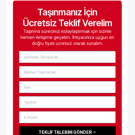
Taşınmanız İçin
Ücretsiz Teklif Verelim
Taşınma sürecinizi kolaylaştırmak için sizinle
hemen iletişime geçelim. İhtiyacınıza uygun en
doğru fiyatı ücretsiz olarak sunalım.
TEKLİF TALEBİNİ GÖNDER