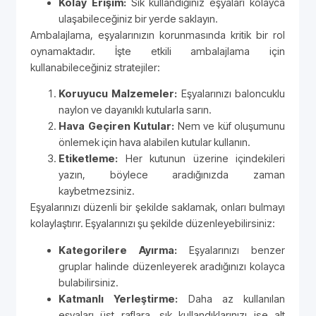
Kolay Erişim:
Sık kullandığınız eşyaları kolayca
ulaşabileceğiniz bir yerde saklayın.
Ambalajlama, eşyalarınızın korunmasında kritik bir rol
oynamaktadır. İşte etkili ambalajlama için
kullanabileceğiniz stratejiler:
Koruyucu Malzemeler:
Eşyalarınızı baloncuklu
naylon ve dayanıklı kutularla sarın.
Hava Geçiren Kutular:
Nem ve küf oluşumunu
önlemek için hava alabilen kutular kullanın.
Etiketleme:
Her kutunun üzerine içindekileri
yazın, böylece aradığınızda zaman
kaybetmezsiniz.
Eşyalarınızı düzenli bir şekilde saklamak, onları bulmayı
kolaylaştırır. Eşyalarınızı şu şekilde düzenleyebilirsiniz:
Kategorilere Ayırma:
Eşyalarınızı benzer
gruplar halinde düzenleyerek aradığınızı kolayca
bulabilirsiniz.
Katmanlı Yerleştirme:
Daha az kullanılan
eşyaları üst raflara, sık kullandıklarınızı ise alt