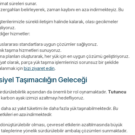
slimat süreleri sunar.
üzergahları belirleyerek, zaman kaybını en aza indirmekteyiz. Bu
ilerimizle sürekli iletişim halinde kalarak, olası gecikmeler
iliyoruz.
diğer hizmetler:
uslararası standartlara uygun çözümler sağlıyoruz.
omik taşıma hizmetleri sunuyoruz.
ma planları oluşturarak, her yük için en uygun çözümü geliştiriyoruz.
iyat
olarak, parça yük taşıma işlemlerinizi sorunsuz bir şekilde
dalanmak için
bizi ziyaret edin
.
rsiyel Taşımacılığın Geleceği
rdürülebilirlik açısından da önemli bir rol oynamaktadır.
Tutuncu
 karbon ayak izimizi azaltmayı hedefliyoruz.
, daha az yakıt tüketimi ile daha fazla yük taşınabilmektedir.
Bu
kileri en aza indirmektedir.
dönüştürülebilir olması, çevresel etkilerin azaltılmasında büyük
 taleplerine yönelik sürdürülebilir ambalaj çözümleri sunmaktadır.