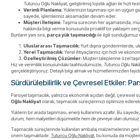
Tutuncu Oğlu Nakliyat, geliştirilmiş lojistik ağları ile hızlı te
Verimli Planlama:
Yüklerinizin taşınması için en uygun g
sayede, işlemleriniz aksamadan devam eder.
Müşteri İletişimi:
Taşıma sürecinin her aşamasında, müşter
hakkında bilgi verme konusunda proaktif bir yaklaşım serg
Bunların yanı sıra,
parça yük taşımacılığı
ile ilgili sunduğumuz 
Uluslararası Taşımacılık:
Yurt dışına gönderimlerde, ul
Yerel Taşımacılık:
Yerel ihtiyaçlarınız için hızlı ve ekon
Özelleştirilmiş Çözümler:
Müşteri taleplerine özel taşı
Hız ve verimlilik konusundaki taahhüdümüzle,
Tutuncu Oğlu Nakl
gerçekleştiriyoruz. Detaylı bilgi almak ve hizmetlerimizden fay
Sürdürülebilirlik ve Çevresel Etkiler: Pa
Parsiyel taşımacılık, yalnızca ekonomik açıdan değil, çevresel sü
Oğlu Nakliyat
olarak, taşımacılık süreçlerimizi optimize ederek
Yüklerin bir arada taşınması, enerji kullanımını azaltır. Bu sayede
durum, hem maliyetleri düşürmekte hem de çevreye olan olumsuz et
Taşımacılık süreçlerinde kullanılan ambalaj malzemelerinin geri 
önem taşımaktadır.
Tutuncu Oğlu Nakliyat
, bu konuda da müşteri