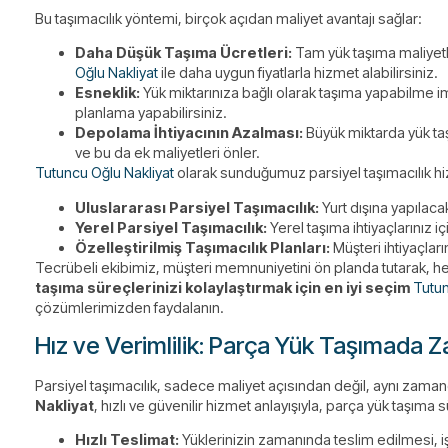
Bu taşımacılık yöntemi, birçok açıdan maliyet avantajı sağlar:
Daha Düşük Taşıma Ücretleri:
Tam yük taşıma maliyetler
Oğlu Nakliyat
ile daha uygun fiyatlarla hizmet alabilirsiniz.
Esneklik:
Yük miktarınıza bağlı olarak taşıma yapabilme im
planlama yapabilirsiniz.
Depolama İhtiyacının Azalması:
Büyük miktarda yük taş
ve bu da ek maliyetleri önler.
Tutuncu Oğlu Nakliyat
olarak sunduğumuz parsiyel taşımacılık hi
Uluslararası Parsiyel Taşımacılık:
Yurt dışına yapılaca
Yerel Parsiyel Taşımacılık:
Yerel taşıma ihtiyaçlarınız i
Özelleştirilmiş Taşımacılık Planları:
Müşteri ihtiyaçla
Tecrübeli ekibimiz, müşteri memnuniyetini ön planda tutarak, 
taşıma süreçlerinizi kolaylaştırmak için en iyi seçim
Tutun
çözümlerimizden faydalanın.
Hız ve Verimlilik: Parça Yük Taşımada 
Parsiyel taşımacılık, sadece maliyet açısından değil, aynı zam
Nakliyat
, hızlı ve güvenilir hizmet anlayışıyla, parça yük taşıma sü
Hızlı Teslimat:
Yüklerinizin zamanında teslim edilmesi, iş