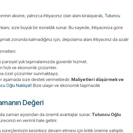
inin aksine, yalnızca ihtiyacınız olan alanı kiralayarak,
Tutuncu
kanı, size büyük bir esneklik sunar. Bu sayede, ihtiyacınıza göre
ımak zorunda kalmadığınız için, depolama alanı ihtiyacınız da azalır
zmetleri:
k parsiyel yük taşımalarınızda güvenilir hizmet.
çin hızlı ve ekonomik çözümler.
rına özel çözümler sunmaktayız.
her aşamada size destek vermektedir.
Maliyetleri düşürmek ve
cu Oğlu Nakliyat
! Bize ulaşın ve ekonomik taşımacılık
Zamanın Değeri
anda zaman açısından da önemli avantajlar sunar.
Tutuncu Oğlu
recinizi en verimli hale getirir.
 süreçlerinizin kesintisiz devam etmesi için kritik öneme sahiptir.