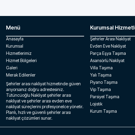
Menü
Kurumsal Hizmetl
Anasayfa
Şehirler Arası Nakliyat
Kurumsal
Evden Eve Nakliyat
Hizmetlerimiz
Parça Eşya Taşıma
Hizmet Bölgeleri
Asansörlü Nakliyat
Galeri
Villa Taşıma
Merak Edilenler
Yalı Taşıma
Piyano Taşıma
Şehirler arası nakliyat hizmetinde güven
arıyorsanız doğru adrestesiniz.
Vip Taşıma
Tütüncüoğlu Nakliyat şehirler arası
Parsiyel Taşıma
nakliyat ve şehirler arası evden eve
Lojistik
nakliyat süreçlerini profesyonelce yönetir.
Kurum Taşıma
Planlı, hızlı ve güvenli şehirler arası
nakliyat çözümleri sunar.