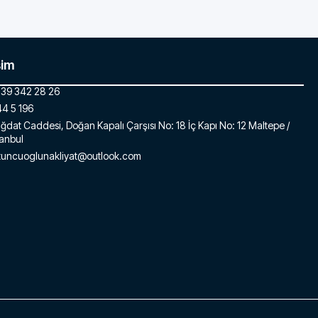
şim
39 342 28 26
4 5 196
ğdat Caddesi, Doğan Kapalı Çarşısı No: 18 İç Kapı No: 12 Maltepe /
tanbul
tuncuoglunakliyat@outlook.com