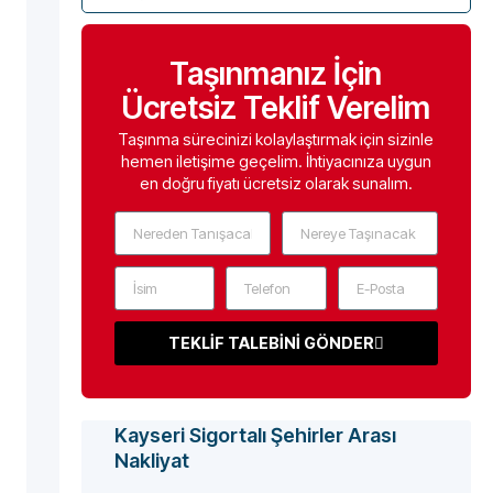
Taşınmanız İçin
Ücretsiz Teklif Verelim
Taşınma sürecinizi kolaylaştırmak için sizinle
hemen iletişime geçelim. İhtiyacınıza uygun
en doğru fiyatı ücretsiz olarak sunalım.
TEKLİF TALEBİNİ GÖNDER
Kayseri Sigortalı Şehirler Arası
Nakliyat