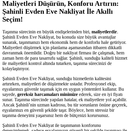
Maliyetleri Düşürün, Konforu Artırın:
Şahinli Evden Eve Nakliyat İle Akıllı
Seçim!
Taşınma sürecinin en büyük endişelerinden biri,
maliyetlerdir
.
Şahinli Evden Eve Nakliyat, bu konuda size büyük avantajlar
sunarak, taşınmanızı hem ekonomik hem de konforlu hale getiriyor.
Maliyetleri düşürmek için planlama aşamasından itibaren dikkatli
davranmak önemlidir. Doğru bir nakliyat firması ile çalışmak, hem
zaman hem de para tasarrufu sağlar. Şahinli, sunduğu kaliteli hizmet
ile maliyetleri kontrol altında tutarken, taşınma sürecinizi de
kolaylaştırıyor.
Şahinli Evden Eve Nakliyat, sunduğu hizmetlerin kalitesini
artırırken, maliyetleri de düşürmekte ustadır. Profesyonel ekip,
eşyalarınızı güvenle taşımak için en uygun yöntemleri kullanır. Bu
sayede,
gereksiz harcamaları minimize
ederek, size en iyi fiyatı
sunar. Taşınma sürecinde yapılan hatalar, ek maliyetlere yol açabilir.
Ancak Şahinli’nin uzman kadrosu, bu tür sorunların önüne geçerek,
eşyalarınızı en güvenli şekilde taşır. Böylece, hem stressiz bir
taşınma deneyimi yaşarsınız hem de bütçenizi korursunuz.
Şahinli Evden Eve Nakliyat ile taşınmanın konforunu
deneyimlemek, sadece eşyalarınızın güvenli bir şekilde taşınması ile