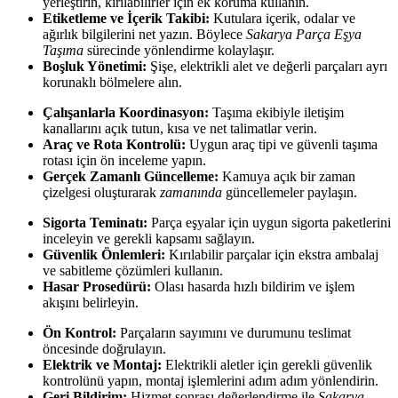
yerleştirin, kırılabilirler için ek koruma kullanın.
Etiketleme ve İçerik Takibi:
Kutulara içerik, odalar ve
ağırlık bilgilerini net yazın. Böylece
Sakarya Parça Eşya
Taşıma
sürecinde yönlendirme kolaylaşır.
Boşluk Yönetimi:
Şişe, elektrikli alet ve değerli parçaları ayrı
korunaklı bölmelere alın.
Çalışanlarla Koordinasyon:
Taşıma ekibiyle iletişim
kanallarını açık tutun, kısa ve net talimatlar verin.
Araç ve Rota Kontrolü:
Uygun araç tipi ve güvenli taşıma
rotası için ön inceleme yapın.
Gerçek Zamanlı Güncelleme:
Kamuya açık bir zaman
çizelgesi oluşturarak
zamanında
güncellemeler paylaşın.
Sigorta Teminatı:
Parça eşyalar için uygun sigorta paketlerini
inceleyin ve gerekli kapsamı sağlayın.
Güvenlik Önlemleri:
Kırılabilir parçalar için ekstra ambalaj
ve sabitleme çözümleri kullanın.
Hasar Prosedürü:
Olası hasarda hızlı bildirim ve işlem
akışını belirleyin.
Ön Kontrol:
Parçaların sayımını ve durumunu teslimat
öncesinde doğrulayın.
Elektrik ve Montaj:
Elektrikli aletler için gerekli güvenlik
kontrolünü yapın, montaj işlemlerini adım adım yönlendirin.
Geri Bildirim:
Hizmet sonrası değerlendirme ile
Sakarya