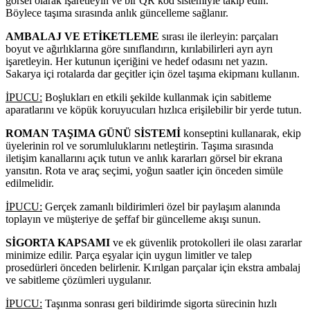
görsel olarak işaretleyin ve bir QR kod sistemiyle takip edin.
Böylece taşıma sırasında anlık güncelleme sağlanır.
AMBALAJ VE ETİKETLEME
sırası ile ilerleyin: parçaları
boyut ve ağırlıklarına göre sınıflandırın, kırılabilirleri ayrı ayrı
işaretleyin. Her kutunun içeriğini ve hedef odasını net yazın.
Sakarya içi rotalarda dar geçitler için özel taşıma ekipmanı kullanın.
İPUCU:
Boşlukları en etkili şekilde kullanmak için sabitleme
aparatlarını ve köpük koruyucuları hızlıca erişilebilir bir yerde tutun.
ROMAN TAŞIMA GÜNÜ SİSTEMİ
konseptini kullanarak, ekip
üyelerinin rol ve sorumluluklarını netleştirin. Taşıma sırasında
iletişim kanallarını açık tutun ve anlık kararları görsel bir ekrana
yansıtın. Rota ve araç seçimi, yoğun saatler için önceden simüle
edilmelidir.
İPUCU:
Gerçek zamanlı bildirimleri özel bir paylaşım alanında
toplayın ve müşteriye de şeffaf bir güncelleme akışı sunun.
SİGORTA KAPSAMI
ve ek güvenlik protokolleri ile olası zararlar
minimize edilir. Parça eşyalar için uygun limitler ve talep
prosedürleri önceden belirlenir. Kırılgan parçalar için ekstra ambalaj
ve sabitleme çözümleri uygulanır.
İPUCU:
Taşınma sonrası geri bildirimde sigorta sürecinin hızlı