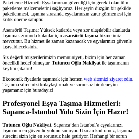
Paketleme Hizmeti
: Eşyalarınızın güvenliği için gerekli olan tüm
paketleme malzemelerini sağlıyoruz. Her şeyin düzgün bir şekilde
paketlenmesi, taşınma sırasında eşyalarınızın zarar görmemesi için
kritik öneme sahiptir.
Asansörlü Taşıma
: Yüksek katlarda veya zor ulaşılabilir alanlarda
taşınmak zorunda kalanlar için
asansörlü taşıma
hizmetimiz
mevcuttur. Bu hizmet ile zaman kazanacak ve eşyalarınızı güvenle
taşıyabileceksiniz.
Siz değerli müşterilerimizin memnuniyeti, bizim için her zaman
öncelikli hedef olmuştur.
Tutuncu Oğlu Nakliyat
ile taşınmanın
keyfini çıkarın!
Ekonomik fiyatlarla taşınmak için hemen
web sitemizi ziyaret edin
.
Taşınma sürecinizi kolaylaştırmak ve sorunsuz bir deneyim
yaşamanız için buradayız!
Profesyonel Eşya Taşıma Hizmetleri:
Sapanca-İstanbul Yolu Sizin İçin Hazır!
Tutuncu Oğlu Nakliyat
, Sapanca’dan İstanbul’a eşyalarınızı
taşımanın en güvenilir yolunu sunuyor. Uzman kadromuz, taşınma
sürecini sizin için en sorunsuz hale getiriyor. Herhangi bir sorun