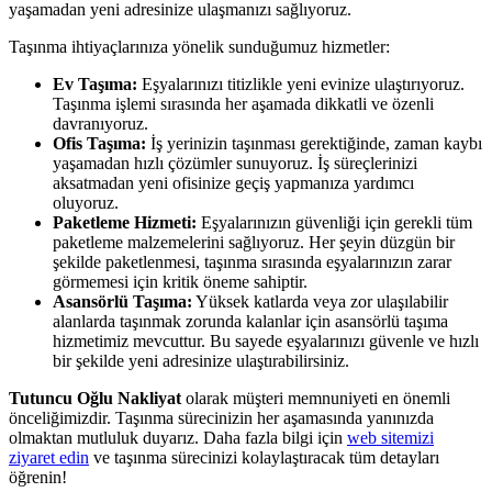
yaşamadan yeni adresinize ulaşmanızı sağlıyoruz.
Taşınma ihtiyaçlarınıza yönelik sunduğumuz hizmetler:
Ev Taşıma:
Eşyalarınızı titizlikle yeni evinize ulaştırıyoruz.
Taşınma işlemi sırasında her aşamada dikkatli ve özenli
davranıyoruz.
Ofis Taşıma:
İş yerinizin taşınması gerektiğinde, zaman kaybı
yaşamadan hızlı çözümler sunuyoruz. İş süreçlerinizi
aksatmadan yeni ofisinize geçiş yapmanıza yardımcı
oluyoruz.
Paketleme Hizmeti:
Eşyalarınızın güvenliği için gerekli tüm
paketleme malzemelerini sağlıyoruz. Her şeyin düzgün bir
şekilde paketlenmesi, taşınma sırasında eşyalarınızın zarar
görmemesi için kritik öneme sahiptir.
Asansörlü Taşıma:
Yüksek katlarda veya zor ulaşılabilir
alanlarda taşınmak zorunda kalanlar için asansörlü taşıma
hizmetimiz mevcuttur. Bu sayede eşyalarınızı güvenle ve hızlı
bir şekilde yeni adresinize ulaştırabilirsiniz.
Tutuncu Oğlu Nakliyat
olarak müşteri memnuniyeti en önemli
önceliğimizdir. Taşınma sürecinizin her aşamasında yanınızda
olmaktan mutluluk duyarız. Daha fazla bilgi için
web sitemizi
ziyaret edin
ve taşınma sürecinizi kolaylaştıracak tüm detayları
öğrenin!