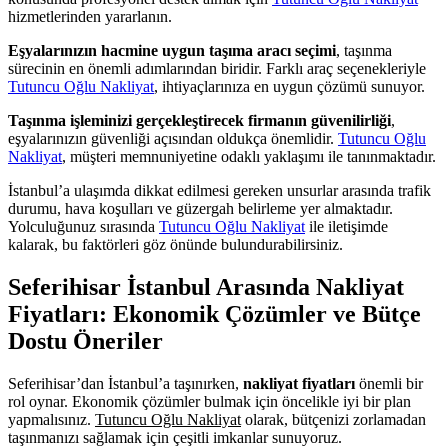
hizmetlerinden yararlanın.
Eşyalarınızın hacmine uygun taşıma aracı seçimi
, taşınma
sürecinin en önemli adımlarından biridir. Farklı araç seçenekleriyle
Tutuncu Oğlu Nakliyat
, ihtiyaçlarınıza en uygun çözümü sunuyor.
Taşınma işleminizi gerçekleştirecek firmanın güvenilirliği
,
eşyalarınızın güvenliği açısından oldukça önemlidir.
Tutuncu Oğlu
Nakliyat
, müşteri memnuniyetine odaklı yaklaşımı ile tanınmaktadır.
İstanbul’a ulaşımda dikkat edilmesi gereken unsurlar arasında trafik
durumu, hava koşulları ve güzergah belirleme yer almaktadır.
Yolculuğunuz sırasında
Tutuncu Oğlu Nakliyat
ile iletişimde
kalarak, bu faktörleri göz önünde bulundurabilirsiniz.
Seferihisar İstanbul Arasında Nakliyat
Fiyatları: Ekonomik Çözümler ve Bütçe
Dostu Öneriler
Seferihisar’dan İstanbul’a taşınırken,
nakliyat fiyatları
önemli bir
rol oynar. Ekonomik çözümler bulmak için öncelikle iyi bir plan
yapmalısınız.
Tutuncu Oğlu Nakliyat
olarak, bütçenizi zorlamadan
taşınmanızı sağlamak için çeşitli imkanlar sunuyoruz.