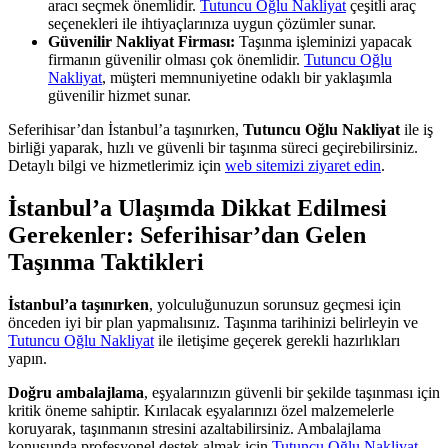
aracı seçmek önemlidir.
Tutuncu Oğlu Nakliyat
çeşitli araç
seçenekleri ile ihtiyaçlarınıza uygun çözümler sunar.
Güvenilir Nakliyat Firması:
Taşınma işleminizi yapacak
firmanın güvenilir olması çok önemlidir.
Tutuncu Oğlu
Nakliyat
, müşteri memnuniyetine odaklı bir yaklaşımla
güvenilir hizmet sunar.
Seferihisar’dan İstanbul’a taşınırken,
Tutuncu Oğlu Nakliyat
ile iş
birliği yaparak, hızlı ve güvenli bir taşınma süreci geçirebilirsiniz.
Detaylı bilgi ve hizmetlerimiz için
web sitemizi ziyaret edin
.
İstanbul’a Ulaşımda Dikkat Edilmesi
Gerekenler: Seferihisar’dan Gelen
Taşınma Taktikleri
İstanbul’a taşınırken
, yolculuğunuzun sorunsuz geçmesi için
önceden iyi bir plan yapmalısınız. Taşınma tarihinizi belirleyin ve
Tutuncu Oğlu Nakliyat
ile iletişime geçerek gerekli hazırlıkları
yapın.
Doğru ambalajlama
, eşyalarınızın güvenli bir şekilde taşınması için
kritik öneme sahiptir. Kırılacak eşyalarınızı özel malzemelerle
koruyarak, taşınmanın stresini azaltabilirsiniz. Ambalajlama
konusunda profesyonel destek almak için
Tutuncu Oğlu Nakliyat