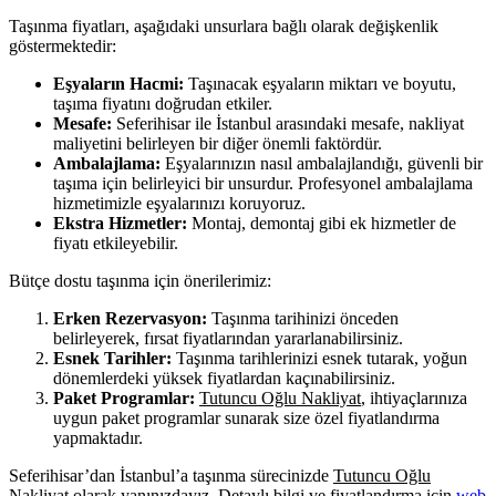
Taşınma fiyatları, aşağıdaki unsurlara bağlı olarak değişkenlik
göstermektedir:
Eşyaların Hacmi:
Taşınacak eşyaların miktarı ve boyutu,
taşıma fiyatını doğrudan etkiler.
Mesafe:
Seferihisar ile İstanbul arasındaki mesafe, nakliyat
maliyetini belirleyen bir diğer önemli faktördür.
Ambalajlama:
Eşyalarınızın nasıl ambalajlandığı, güvenli bir
taşıma için belirleyici bir unsurdur. Profesyonel ambalajlama
hizmetimizle eşyalarınızı koruyoruz.
Ekstra Hizmetler:
Montaj, demontaj gibi ek hizmetler de
fiyatı etkileyebilir.
Bütçe dostu taşınma için önerilerimiz:
Erken Rezervasyon:
Taşınma tarihinizi önceden
belirleyerek, fırsat fiyatlarından yararlanabilirsiniz.
Esnek Tarihler:
Taşınma tarihlerinizi esnek tutarak, yoğun
dönemlerdeki yüksek fiyatlardan kaçınabilirsiniz.
Paket Programlar:
Tutuncu Oğlu Nakliyat
, ihtiyaçlarınıza
uygun paket programlar sunarak size özel fiyatlandırma
yapmaktadır.
Seferihisar’dan İstanbul’a taşınma sürecinizde
Tutuncu Oğlu
Nakliyat
olarak yanınızdayız. Detaylı bilgi ve fiyatlandırma için
web