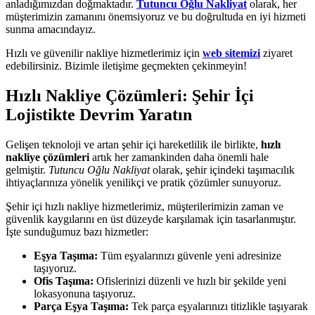
anladığımızdan doğmaktadır.
Tutuncu Oğlu Nakliyat
olarak, her
müşterimizin zamanını önemsiyoruz ve bu doğrultuda en iyi hizmeti
sunma amacındayız.
Hızlı ve güvenilir nakliye hizmetlerimiz için
web sitemizi
ziyaret
edebilirsiniz. Bizimle iletişime geçmekten çekinmeyin!
Hızlı Nakliye Çözümleri: Şehir İçi
Lojistikte Devrim Yaratın
Gelişen teknoloji ve artan şehir içi hareketlilik ile birlikte,
hızlı
nakliye çözümleri
artık her zamankinden daha önemli hale
gelmiştir.
Tutuncu Oğlu Nakliyat
olarak, şehir içindeki taşımacılık
ihtiyaçlarınıza yönelik yenilikçi ve pratik çözümler sunuyoruz.
Şehir içi hızlı nakliye hizmetlerimiz, müşterilerimizin zaman ve
güvenlik kaygılarını en üst düzeyde karşılamak için tasarlanmıştır.
İşte sunduğumuz bazı hizmetler:
Eşya Taşıma:
Tüm eşyalarınızı güvenle yeni adresinize
taşıyoruz.
Ofis Taşıma:
Ofislerinizi düzenli ve hızlı bir şekilde yeni
lokasyonuna taşıyoruz.
Parça Eşya Taşıma:
Tek parça eşyalarınızı titizlikle taşıyarak