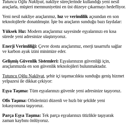
Tutuncu Oğlu Nakliyat
, nakliye süreçlerinde kullandığı yeni nesil
araçlarla, müşteri memnuniyetini en üst düzeye çıkarmayı hedefliyor.
Yeni nesil nakliye araçlarımız,
hız
ve
verimlilik
açısından en son
teknolojilerle donatılmıştır. İşte bu araçların sunduğu bazı faydalar:
Yüksek Hız:
Modern araçlarımız sayesinde eşyalarınızı en kısa
sürede yeni adresinize ulaştırıyoruz.
Enerji Verimliliği:
Çevre dostu araçlarımız, enerji tasarrufu sağlar
ve karbon ayak izini minimize eder.
Gelişmiş Güvenlik Sistemleri:
Eşyalarınızın güvenliği için,
araçlarımızda en son güvenlik teknolojileri bulunmaktadır.
Tutuncu Oğlu Nakliyat
, şehir içi taşımacılıkta sunduğu geniş hizmet
yelpazesi ile dikkat çekiyor:
Eşya Taşıma:
Tüm eşyalarınızı güvenle yeni adresinize taşıyoruz.
Ofis Taşıma:
Ofislerinizi düzenli ve hızlı bir şekilde yeni
lokasyonuna taşıyoruz.
Parça Eşya Taşıma:
Tek parça eşyalarınızı titizlikle taşıyarak
zaman kaybını önlüyoruz.