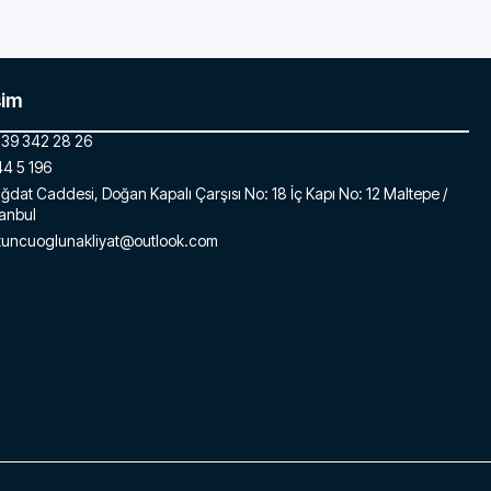
şim
39 342 28 26
4 5 196
ğdat Caddesi, Doğan Kapalı Çarşısı No: 18 İç Kapı No: 12 Maltepe /
tanbul
tuncuoglunakliyat@outlook.com