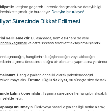
kliyat
ile iletişime geçerek, ücretsiz danışmanlık ve detaylı bilgi
dresinize taşımak için buradayız.
Detaylar için tıklayın!
iyat Sürecinde Dikkat Edilmesi
hi belirlemektir.
Bu aşamada, hem eski hem de yeni
erinden kaçınmak
ve
hafta sonlarını tercih etmek
taşınma işlemini
ın taşınacağını, hangilerinin bağışlanacağını veya atılacağını
kibinin taşınma öncesinde doğru bir planlama yapmasına yardımcı
malısınız.
Hangi eşyaların öncelikli olarak paketleneceğini
ızı korumaya alın.
Tutuncu Oğlu Nakliyat
, bu süreçte size destek
işimde kalmak önemlidir.
Taşınma sürecinde herhangi bir aksaklık
 şekilde iletin.
yapmayı unutmayın.
Eksik veya hasarlı eşyalarla ilgili notlar alarak,