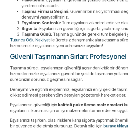
yardımcı olmaktadır.
Taşıma Firması Seçimi:
Güvenilir bir nakliyat firması s
deneyimi yaşayabilirsiniz.
Eşyaların Kontrolü:
Tüm eşyalarınızı kontrol edin ve eksik
Sigorta:
Eşyalarınızın güvenliği için sigorta yaptırmayı un
Taşınma Günü:
Taşınma gününde gerekli tüm belgeleri yanı
Tutuncu Oğlu Nakliyat
ile ücretsiz danışmanlık alarak taşıma süreci
hizmetimizle eşyalarınızı yeni adresinize taşıyalım!
Güvenli Taşınmanın Sırları: Profesyonel 
Taşınma süreci, eşyalarınızın güvenliği açısından kritik bir döne
hizmetlerimizle eşyalarınızı güvenli bir şekilde taşımanın yolları
sürecinizin sorunsuz geçmesini sağlar.
Deneyimli ve eğitimli ekiplerimiz, eşyalarınızı en iyi şekilde ta
dikkat edilmesi gereken tüm detayları gözeterek hareket eder.
Eşyalarınızın güvenliği için
kaliteli paketleme malzemeleri
ku
eşyalarınızı korumak için en iyi malzemeleri temin eder ve uygul
Eşyalarınızı taşırken, olası risklere karşı
sigorta yaptırmak
önemlid
bir güvence elde etmiş olursunuz. Detaylı bilgi için
buraya tıklayı