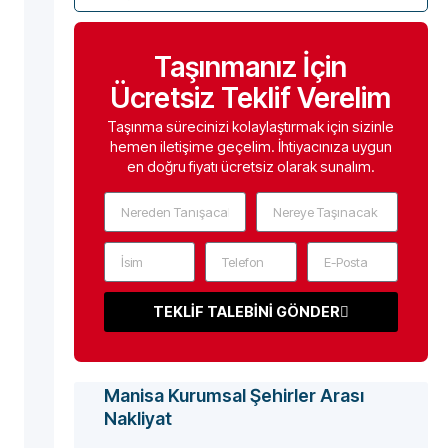
Taşınmanız İçin
Ücretsiz Teklif Verelim
Taşınma sürecinizi kolaylaştırmak için sizinle
hemen iletişime geçelim. İhtiyacınıza uygun
en doğru fiyatı ücretsiz olarak sunalım.
TEKLİF TALEBİNİ GÖNDER
Manisa Kurumsal Şehirler Arası
Nakliyat