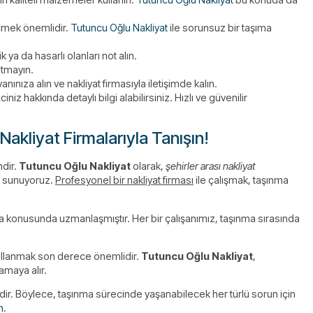
eçmek önemlidir.
Tutuncu Oğlu Nakliyat
ile sorunsuz bir taşıma
 ya da hasarlı olanları not alın.
utmayın.
nıza alın ve nakliyat firmasıyla iletişimde kalın.
niz hakkında detaylı bilgi alabilirsiniz. Hızlı ve güvenilir
Nakliyat Firmalarıyla Tanışın!
mdir.
Tutuncu Oğlu Nakliyat
olarak,
şehirler arası nakliyat
nı sunuyoruz.
Profesyonel bir nakliyat firması
ile çalışmak, taşınma
şıma konusunda uzmanlaşmıştır. Her bir çalışanımız, taşınma sırasında
llanmak son derece önemlidir.
Tutuncu Oğlu Nakliyat
,
amaya alır.
ir. Böylece, taşınma sürecinde yaşanabilecek her türlü sorun için
n
.