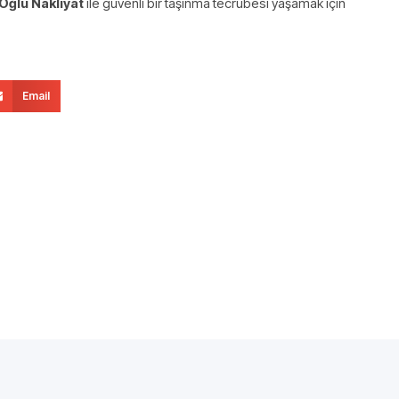
Oğlu Nakliyat
ile güvenli bir taşınma tecrübesi yaşamak için
Email