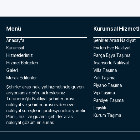
Menü
Kurumsal Hizmetl
Anasayfa
Şehirler Arası Nakliyat
Kurumsal
Evden Eve Nakliyat
Hizmetlerimiz
Parça Eşya Taşıma
Hizmet Bölgeleri
Asansörlü Nakliyat
Galeri
Villa Taşıma
Merak Edilenler
Yalı Taşıma
Piyano Taşıma
Şehirler arası nakliyat hizmetinde güven
arıyorsanız doğru adrestesiniz.
Vip Taşıma
Tütüncüoğlu Nakliyat şehirler arası
Parsiyel Taşıma
nakliyat ve şehirler arası evden eve
Lojistik
nakliyat süreçlerini profesyonelce yönetir.
Kurum Taşıma
Planlı, hızlı ve güvenli şehirler arası
nakliyat çözümleri sunar.