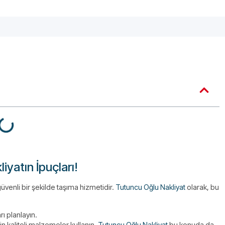
iyatın İpuçları!
güvenli bir şekilde taşıma hizmetidir.
Tutuncu Oğlu Nakliyat
olarak, bu
rı planlayın.
in kaliteli malzemeler kullanın.
Tutuncu Oğlu Nakliyat
bu konuda da