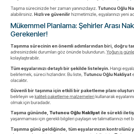
Taşıma sürecinizde her zaman yanınızdayız.
Tutuncu Oğlu Na
alabilirsiniz.
Hızlı ve güvenilir
hizmetimizle, eşyalarınızı yeni a
Mükemmel Planlama: Şehirler Arası Nakl
Gerekenler!
Taşınma sürecinin en önemli adımlarından biri, doğru tari
adresinizdeki durumları göz önünde bulundurun.
Yoğun iş günl
kolaylaştırabilir.
Tüm eşyalarınızı detaylı bir şekilde listeleyin.
Hangi eşyalar
belirlemek, süreci hızlandırır. Bu liste,
Tutuncu Oğlu Nakliyat
e
olacaktır.
Güvenli bir taşınma için etkili bir paketleme planı oluştur
belirleyin ve
kaliteli paketleme malzemeleri
kullanarak eşyaların
olmak için buradadır.
Taşıma gününde,
Tutuncu Oğlu Nakliyat
ile sürekli ilet
yaşanmaması için gerekli bilgileri paylaşın ve talimatlarınızı net bir
Taşınma günü geldiğinde, tüm eşyalarınızın kontrolünü 