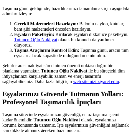
Taşınma günü geldiğinde, hazırlıklarınızı tamamlamak için aşağıdaki
adımları izleyin:
Gerekli Malzemeleri Hazırlayın:
Balonlu naylon, kutular,
bant gibi malzemeleri önceden hazırlayın.
Eşyaları Paketleyin:
Kırılacak eşyaları dikkatlice paketleyin.
Tutuncu Oğlu Nakliyat
olarak bu konuda da yardımcı
oluyoruz.
Taşıma Araçlarını Kontrol Edin:
Taşınma günü, aracın tüm
eşyaları alacak kapasitede olduğundan emin olun.
Şehirler arası nakliyat sürecinin en önemli noktası doğru bir
planlama yapmaktır.
Tutuncu Oğlu Nakliyat
ile bu süreçteki tüm
ihtiyaçlarınızı karşılayabilir, zaman ve enerji tasarrufu
sağlayabilirsiniz. Daha fazla bilgi için
web sitemizi ziyaret edin
.
Eşyalarınızı Güvende Tutmanın Yolları:
Profesyonel Taşımacılık İpuçları
Taşınma sürecinde eşyalarınızın güvenliği, en az taşınma işlemi
kadar önemlidir.
Tutuncu Oğlu Nakliyat
olarak, eşyalarınızı
koruma konusunda uzmanız. İşte eşyalarınızın güvenliğini sağlamak
için dikkate almanız gereken bazı ipuçları: