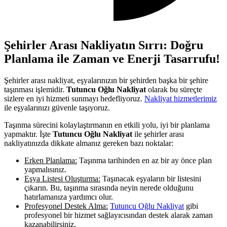
Şehirler Arası Nakliyatın Sırrı: Doğru
Planlama ile Zaman ve Enerji Tasarrufu!
Şehirler arası nakliyat, eşyalarınızın bir şehirden başka bir şehire
taşınması işlemidir.
Tutuncu Oğlu Nakliyat
olarak bu süreçte
sizlere en iyi hizmeti sunmayı hedefliyoruz.
Nakliyat hizmetlerimiz
ile eşyalarınızı güvenle taşıyoruz.
Taşınma sürecini kolaylaştırmanın en etkili yolu, iyi bir planlama
yapmaktır. İşte
Tutuncu Oğlu Nakliyat
ile şehirler arası
nakliyatınızda dikkate almanız gereken bazı noktalar:
Erken Planlama:
Taşınma tarihinden en az bir ay önce plan
yapmalısınız.
Eşya Listesi Oluşturma:
Taşınacak eşyaların bir listesini
çıkarın. Bu, taşınma sırasında neyin nerede olduğunu
hatırlamanıza yardımcı olur.
Profesyonel Destek Alma:
Tutuncu Oğlu Nakliyat
gibi
profesyonel bir hizmet sağlayıcısından destek alarak zaman
kazanabilirsiniz.