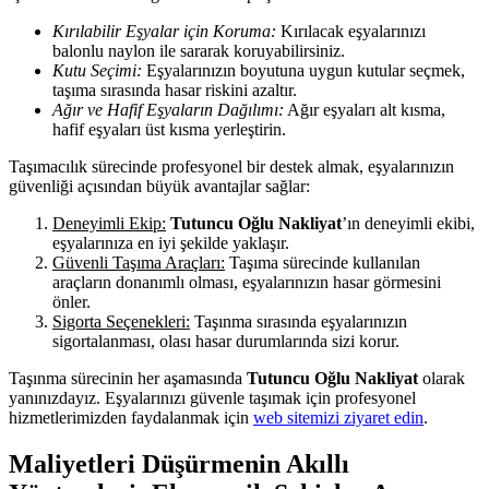
Kırılabilir Eşyalar için Koruma:
Kırılacak eşyalarınızı
balonlu naylon ile sararak koruyabilirsiniz.
Kutu Seçimi:
Eşyalarınızın boyutuna uygun kutular seçmek,
taşıma sırasında hasar riskini azaltır.
Ağır ve Hafif Eşyaların Dağılımı:
Ağır eşyaları alt kısma,
hafif eşyaları üst kısma yerleştirin.
Taşımacılık sürecinde profesyonel bir destek almak, eşyalarınızın
güvenliği açısından büyük avantajlar sağlar:
Deneyimli Ekip:
Tutuncu Oğlu Nakliyat
’ın deneyimli ekibi,
eşyalarınıza en iyi şekilde yaklaşır.
Güvenli Taşıma Araçları:
Taşıma sürecinde kullanılan
araçların donanımlı olması, eşyalarınızın hasar görmesini
önler.
Sigorta Seçenekleri:
Taşınma sırasında eşyalarınızın
sigortalanması, olası hasar durumlarında sizi korur.
Taşınma sürecinin her aşamasında
Tutuncu Oğlu Nakliyat
olarak
yanınızdayız. Eşyalarınızı güvenle taşımak için profesyonel
hizmetlerimizden faydalanmak için
web sitemizi ziyaret edin
.
Maliyetleri Düşürmenin Akıllı