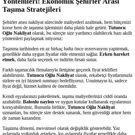
Yöntemleri: Ekonomik Şehirler Arası
Taşıma Stratejileri
Şehirler arası nakliyat sürecinde maliyetleri azaltmak, hem bütçenizi
korur hem de taşınma işleminizi daha planlı hale getirir.
Tutuncu
Oğlu Nakliyat
olarak, bu süreçte size yardımcı olabilecek bazı akıllı
yöntemleri paylaşmak istiyoruz:
Taşınma tarihinden en az birkaç hafta önce rezervasyon yaptırmak,
genellikle daha uygun fiyatlar elde etmenizi sağlar.
Erken hareket
etmek
, daha fazla seçenek ve indirim fırsatı sunar.
Farklı taşımacılık firmalarıyla iletişime geçerek fiyat teklifleri
alabilirsiniz.
Tutuncu Oğlu Nakliyat
olarak, rekabetçi fiyatlarımızla
sizlere en iyi hizmeti sunmayı hedefliyoruz. Unutmayın ki, sadece
fiyat değil, hizmet kalitesi de önemlidir.
Kendi eşyalarınızı paketlemek, taşıma maliyetlerinizi ciddi oranda
azaltabilir.
Balonlu naylon
ve uygun kutular kullanarak eşyalarınızı
koruyabilirsiniz. Bununla birlikte,
Tutuncu Oğlu Nakliyat
uzmanları, bu süreçte size destek sunarak, hem güvenliği artırır hem
de zaman kazandırır.
Taşınma dönemi, mevsimsel olarak değişiklik gösterebilir. Yaz
aylarında yoğunluk artarken, kış aylarında fiyatlar genellikle daha