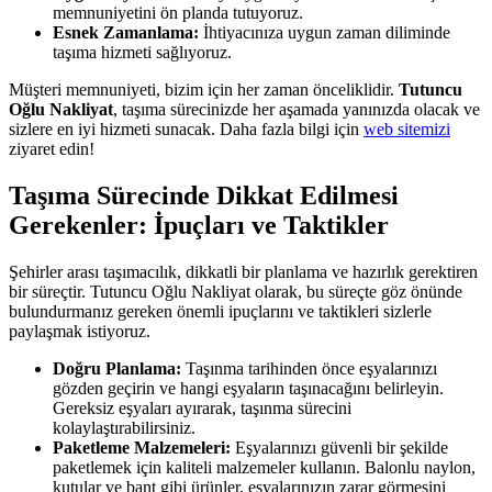
memnuniyetini ön planda tutuyoruz.
Esnek Zamanlama:
İhtiyacınıza uygun zaman diliminde
taşıma hizmeti sağlıyoruz.
Müşteri memnuniyeti, bizim için her zaman önceliklidir.
Tutuncu
Oğlu Nakliyat
, taşıma sürecinizde her aşamada yanınızda olacak ve
sizlere en iyi hizmeti sunacak. Daha fazla bilgi için
web sitemizi
ziyaret edin!
Taşıma Sürecinde Dikkat Edilmesi
Gerekenler: İpuçları ve Taktikler
Şehirler arası taşımacılık, dikkatli bir planlama ve hazırlık gerektiren
bir süreçtir. Tutuncu Oğlu Nakliyat olarak, bu süreçte göz önünde
bulundurmanız gereken önemli ipuçlarını ve taktikleri sizlerle
paylaşmak istiyoruz.
Doğru Planlama:
Taşınma tarihinden önce eşyalarınızı
gözden geçirin ve hangi eşyaların taşınacağını belirleyin.
Gereksiz eşyaları ayırarak, taşınma sürecini
kolaylaştırabilirsiniz.
Paketleme Malzemeleri:
Eşyalarınızı güvenli bir şekilde
paketlemek için kaliteli malzemeler kullanın. Balonlu naylon,
kutular ve bant gibi ürünler, eşyalarınızın zarar görmesini