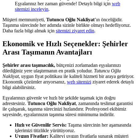
Eşyalarınız her zaman güvende! Detaylı bilgi için
web
sitemizi inceleyin
.
Müşteri memnuniyeti,
Tutuncu Oğlu Nakliyat
’ın önceliğidir.
Taşınma sürecinde her adımda sizinle birlikte olmayı hedefliyoruz.
Daha fazla bilgi almak için
sitemizi ziyaret edin
.
Ekonomik ve Hızlı Seçenekler: Şehirler
Arası Taşımanın Avantajları
Şehirler arası taşımacılık,
bütçenizi zorlamadan eşyalarınızı
dilediğiniz yere ulaştırmanın en pratik yoludur.
Tutuncu Oğlu
Nakliyat
, uygun fiyat politikası ile kaliteli hizmeti bir araya getiriyor.
Ekonomik çözümler arıyorsanız,
web sitemizi
ziyaret ederek detaylı
bilgi alabilirsiniz.
Eşyalarınızı güvenle ve hızlı bir şekilde taşımak için doğru
adrestesiniz.
Tutuncu Oğlu Nakliyat
, zamanında teslimat garantisi
ile çalışarak, taşınma sürecinizi hızlandırır. Profesyonel ekibimiz
sayesinde, eşyalarınızın taşınma süresi minimuma indirilir.
Hızlı ve Güvenilir Servis:
Taşıma sürecinin her aşamasında
işlerimizi titizlikle yürütüyoruz.
Uygun Fiyatlar:
Kaliteyi uygun fiyatlarla sunarak müşteri