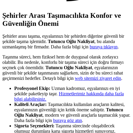
Şehirler Arası Taşımacılıkta Konfor ve
Güvenliğin Önemi
Şehirler arası taşıma, eşyalarınızı bir şehirden diğerine güvenli bir
şekilde taşıma işlemidir.
Tutuncu Oğlu Nakliyat
, bu alanda
uzmanlaşmış bir firmadır. Daha fazla bilgi için
buraya tıklayın
.
Taşınma süreci, hem fiziksel hem de duygusal olarak zorlayıcı
olabilir. Bu nedenle, konforlu bir taşıma süreci için doğru firmayı
seçmek çok önemlidir.
Tutuncu Oğlu Nakliyat
, eşyalarınızın
güvenli bir şekilde taşınmasını sağlarken, sizin de bu süreci rahat
geçirmenizi hedefler. Detaylı bilgi için
web sitemizi ziyaret edin
.
Profesyonel Ekip:
Uzman kadromuz, eşyalarınızı en iyi
şekilde paketleyip taşır.
Hizmetlerimiz hakkında daha fazla
bilgi alabilirsiniz.
Kaliteli Araçlar:
Taşımacılıkta kullanılan araçların kalitesi,
eşyalarınızın güvenliği için kritik öneme sahiptir.
Tutuncu
Oğlu Nakliyat
, modern ve güvenli araçlarla taşımacılık yapar.
Daha fazla bilgi için
buraya göz atın
.
Sigorta Seçenekleri:
Taşınma sürecinde oluşabilecek
olumsuz durumlara karşı sigorta hizmetleri sunuyoruz.