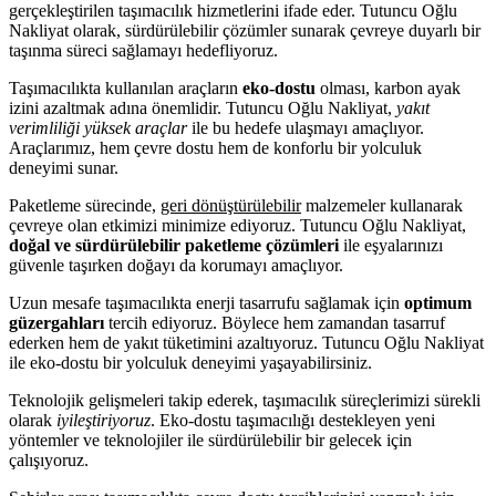
gerçekleştirilen taşımacılık hizmetlerini ifade eder. Tutuncu Oğlu
Nakliyat olarak, sürdürülebilir çözümler sunarak çevreye duyarlı bir
taşınma süreci sağlamayı hedefliyoruz.
Taşımacılıkta kullanılan araçların
eko-dostu
olması, karbon ayak
izini azaltmak adına önemlidir. Tutuncu Oğlu Nakliyat,
yakıt
verimliliği yüksek araçlar
ile bu hedefe ulaşmayı amaçlıyor.
Araçlarımız, hem çevre dostu hem de konforlu bir yolculuk
deneyimi sunar.
Paketleme sürecinde,
geri dönüştürülebilir
malzemeler kullanarak
çevreye olan etkimizi minimize ediyoruz. Tutuncu Oğlu Nakliyat,
doğal ve sürdürülebilir paketleme çözümleri
ile eşyalarınızı
güvenle taşırken doğayı da korumayı amaçlıyor.
Uzun mesafe taşımacılıkta enerji tasarrufu sağlamak için
optimum
güzergahları
tercih ediyoruz. Böylece hem zamandan tasarruf
ederken hem de yakıt tüketimini azaltıyoruz. Tutuncu Oğlu Nakliyat
ile eko-dostu bir yolculuk deneyimi yaşayabilirsiniz.
Teknolojik gelişmeleri takip ederek, taşımacılık süreçlerimizi sürekli
olarak
iyileştiriyoruz
. Eko-dostu taşımacılığı destekleyen yeni
yöntemler ve teknolojiler ile sürdürülebilir bir gelecek için
çalışıyoruz.