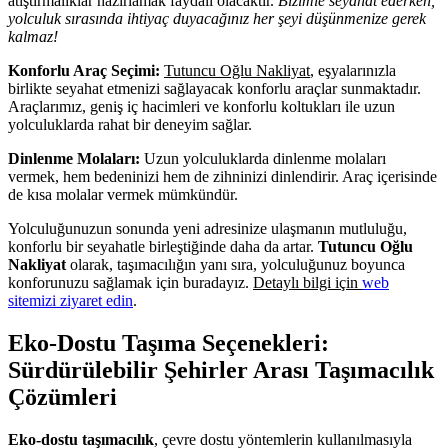
atıştırmalıklar hazırlamak faydalı olacaktır.
Bizimle seyahat ederken,
yolculuk sırasında ihtiyaç duyacağınız her şeyi düşünmenize gerek
kalmaz!
Konforlu Araç Seçimi:
Tutuncu Oğlu Nakliyat
, eşyalarınızla
birlikte seyahat etmenizi sağlayacak konforlu araçlar sunmaktadır.
Araçlarımız, geniş iç hacimleri ve konforlu koltukları ile uzun
yolculuklarda rahat bir deneyim sağlar.
Dinlenme Molaları:
Uzun yolculuklarda dinlenme molaları
vermek, hem bedeninizi hem de zihninizi dinlendirir. Araç içerisinde
de kısa molalar vermek mümkündür.
Yolculuğunuzun sonunda yeni adresinize ulaşmanın mutluluğu,
konforlu bir seyahatle birleştiğinde daha da artar.
Tutuncu Oğlu
Nakliyat
olarak, taşımacılığın yanı sıra, yolculuğunuz boyunca
konforunuzu sağlamak için buradayız.
Detaylı bilgi için
web
sitemizi ziyaret edin
.
Eko-Dostu Taşıma Seçenekleri:
Sürdürülebilir Şehirler Arası Taşımacılık
Çözümleri
Eko-dostu taşımacılık
, çevre dostu yöntemlerin kullanılmasıyla