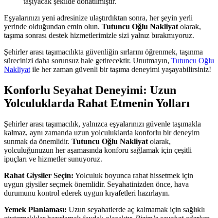
taşıyacak şekilde donatılmıştır.
Eşyalarınızı yeni adresinize ulaştırdıktan sonra, her şeyin yerli
yerinde olduğundan emin olun.
Tutuncu Oğlu Nakliyat
olarak,
taşıma sonrası destek hizmetlerimizle sizi yalnız bırakmıyoruz.
Şehirler arası taşımacılıkta güvenliğin sırlarını öğrenmek, taşınma
sürecinizi daha sorunsuz hale getirecektir. Unutmayın,
Tutuncu Oğlu
Nakliyat
ile her zaman güvenli bir taşıma deneyimi yaşayabilirsiniz!
Konforlu Seyahat Deneyimi: Uzun
Yolculuklarda Rahat Etmenin Yolları
Şehirler arası taşımacılık, yalnızca eşyalarınızı güvenle taşımakla
kalmaz, aynı zamanda uzun yolculuklarda konforlu bir deneyim
sunmak da önemlidir.
Tutuncu Oğlu Nakliyat
olarak,
yolculuğunuzun her aşamasında konforu sağlamak için çeşitli
ipuçları ve hizmetler sunuyoruz.
Rahat Giysiler Seçin:
Yolculuk boyunca rahat hissetmek için
uygun giysiler seçmek önemlidir. Seyahatinizden önce, hava
durumunu kontrol ederek uygun kıyafetleri hazırlayın.
Yemek Planlaması:
Uzun seyahatlerde aç kalmamak için sağlıklı