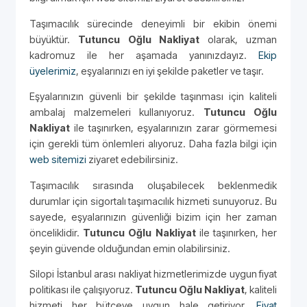
Taşımacılık sürecinde deneyimli bir ekibin önemi
büyüktür.
Tutuncu Oğlu Nakliyat
olarak, uzman
kadromuz ile her aşamada yanınızdayız.
Ekip
üyelerimiz
, eşyalarınızı en iyi şekilde paketler ve taşır.
Eşyalarınızın güvenli bir şekilde taşınması için kaliteli
ambalaj malzemeleri kullanıyoruz.
Tutuncu Oğlu
Nakliyat
ile taşınırken, eşyalarınızın zarar görmemesi
için gerekli tüm önlemleri alıyoruz. Daha fazla bilgi için
web sitemizi
ziyaret edebilirsiniz.
Taşımacılık sırasında oluşabilecek beklenmedik
durumlar için sigortalı taşımacılık hizmeti sunuyoruz. Bu
sayede, eşyalarınızın güvenliği bizim için her zaman
önceliklidir.
Tutuncu Oğlu Nakliyat
ile taşınırken, her
şeyin güvende olduğundan emin olabilirsiniz.
Silopi İstanbul arası nakliyat hizmetlerimizde uygun fiyat
politikası ile çalışıyoruz.
Tutuncu Oğlu Nakliyat
, kaliteli
hizmeti her bütçeye uygun hale getiriyor.
Fiyat