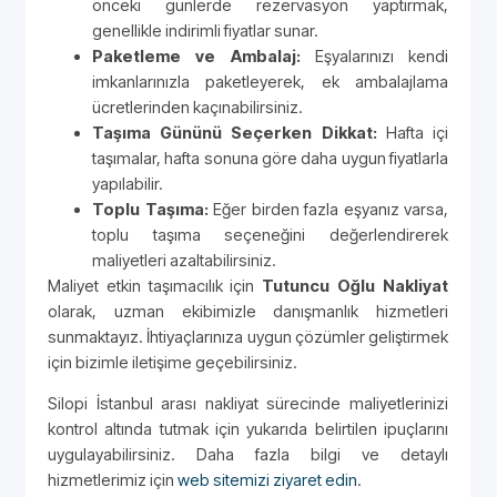
önceki günlerde rezervasyon yaptırmak,
genellikle indirimli fiyatlar sunar.
Paketleme ve Ambalaj:
Eşyalarınızı kendi
imkanlarınızla paketleyerek, ek ambalajlama
ücretlerinden kaçınabilirsiniz.
Taşıma Gününü Seçerken Dikkat:
Hafta içi
taşımalar, hafta sonuna göre daha uygun fiyatlarla
yapılabilir.
Toplu Taşıma:
Eğer birden fazla eşyanız varsa,
toplu taşıma seçeneğini değerlendirerek
maliyetleri azaltabilirsiniz.
Maliyet etkin taşımacılık için
Tutuncu Oğlu Nakliyat
olarak, uzman ekibimizle danışmanlık hizmetleri
sunmaktayız. İhtiyaçlarınıza uygun çözümler geliştirmek
için bizimle iletişime geçebilirsiniz.
Silopi İstanbul arası nakliyat sürecinde maliyetlerinizi
kontrol altında tutmak için yukarıda belirtilen ipuçlarını
uygulayabilirsiniz. Daha fazla bilgi ve detaylı
hizmetlerimiz için
web sitemizi ziyaret edin
.