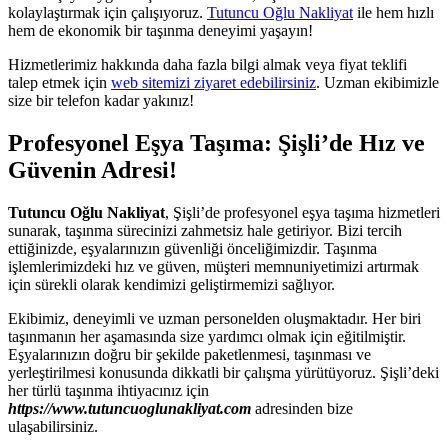
kolaylaştırmak için çalışıyoruz.
Tutuncu Oğlu Nakliyat
ile hem hızlı
hem de ekonomik bir taşınma deneyimi yaşayın!
Hizmetlerimiz hakkında daha fazla bilgi almak veya fiyat teklifi
talep etmek için
web sitemizi ziyaret edebilirsiniz
. Uzman ekibimizle
size bir telefon kadar yakınız!
Profesyonel Eşya Taşıma: Şişli’de Hız ve
Güvenin Adresi!
Tutuncu Oğlu Nakliyat
, Şişli’de profesyonel eşya taşıma hizmetleri
sunarak, taşınma sürecinizi zahmetsiz hale getiriyor. Bizi tercih
ettiğinizde, eşyalarınızın güvenliği önceliğimizdir. Taşınma
işlemlerimizdeki hız ve güven, müşteri memnuniyetimizi artırmak
için sürekli olarak kendimizi geliştirmemizi sağlıyor.
Ekibimiz, deneyimli ve uzman personelden oluşmaktadır. Her biri
taşınmanın her aşamasında size yardımcı olmak için eğitilmiştir.
Eşyalarınızın doğru bir şekilde paketlenmesi, taşınması ve
yerleştirilmesi konusunda dikkatli bir çalışma yürütüyoruz. Şişli’deki
her türlü taşınma ihtiyacınız için
https://www.tutuncuoglunakliyat.com
adresinden bize
ulaşabilirsiniz.