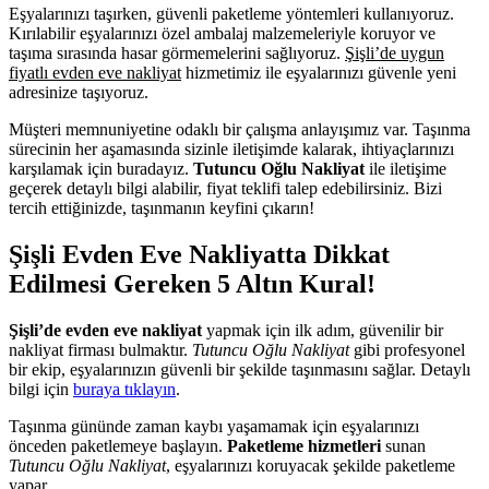
Eşyalarınızı taşırken, güvenli paketleme yöntemleri kullanıyoruz.
Kırılabilir eşyalarınızı özel ambalaj malzemeleriyle koruyor ve
taşıma sırasında hasar görmemelerini sağlıyoruz.
Şişli’de uygun
fiyatlı evden eve nakliyat
hizmetimiz ile eşyalarınızı güvenle yeni
adresinize taşıyoruz.
Müşteri memnuniyetine odaklı bir çalışma anlayışımız var. Taşınma
sürecinin her aşamasında sizinle iletişimde kalarak, ihtiyaçlarınızı
karşılamak için buradayız.
Tutuncu Oğlu Nakliyat
ile iletişime
geçerek detaylı bilgi alabilir, fiyat teklifi talep edebilirsiniz. Bizi
tercih ettiğinizde, taşınmanın keyfini çıkarın!
Şişli Evden Eve Nakliyatta Dikkat
Edilmesi Gereken 5 Altın Kural!
Şişli’de evden eve nakliyat
yapmak için ilk adım, güvenilir bir
nakliyat firması bulmaktır.
Tutuncu Oğlu Nakliyat
gibi profesyonel
bir ekip, eşyalarınızın güvenli bir şekilde taşınmasını sağlar. Detaylı
bilgi için
buraya tıklayın
.
Taşınma gününde zaman kaybı yaşamamak için eşyalarınızı
önceden paketlemeye başlayın.
Paketleme hizmetleri
sunan
Tutuncu Oğlu Nakliyat
, eşyalarınızı koruyacak şekilde paketleme
yapar.