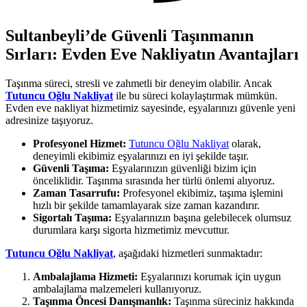
Sultanbeyli’de Güvenli Taşınmanın
Sırları: Evden Eve Nakliyatın Avantajları
Taşınma süreci, stresli ve zahmetli bir deneyim olabilir. Ancak
Tutuncu Oğlu Nakliyat
ile bu süreci kolaylaştırmak mümkün.
Evden eve nakliyat hizmetimiz sayesinde, eşyalarınızı güvenle yeni
adresinize taşıyoruz.
Profesyonel Hizmet:
Tutuncu Oğlu Nakliyat
olarak,
deneyimli ekibimiz eşyalarınızı en iyi şekilde taşır.
Güvenli Taşıma:
Eşyalarınızın güvenliği bizim için
önceliklidir. Taşınma sırasında her türlü önlemi alıyoruz.
Zaman Tasarrufu:
Profesyonel ekibimiz, taşıma işlemini
hızlı bir şekilde tamamlayarak size zaman kazandırır.
Sigortalı Taşıma:
Eşyalarınızın başına gelebilecek olumsuz
durumlara karşı sigorta hizmetimiz mevcuttur.
Tutuncu Oğlu Nakliyat
, aşağıdaki hizmetleri sunmaktadır:
Ambalajlama Hizmeti:
Eşyalarınızı korumak için uygun
ambalajlama malzemeleri kullanıyoruz.
Taşınma Öncesi Danışmanlık:
Taşınma süreciniz hakkında