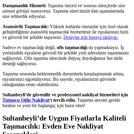
Danışmanlık Hizmeti:
Taşınma öncesi ve sonrası süreçlerde size
uzman görüşü
sunuyoruz. Taşınma sürecinizin tüm aşamalarında
size rehberlik ediyoruz.
Asansörlü Taşımacılık:
Yüksek katlarda oturanlar için özel olarak
geliştirdiğimiz asansörlü taşımacılık hizmetimiz ile eşyalarınızı hızlı
ve güvenli bir şekilde taşıyoruz.
Detaylar için buraya tıklayın.
Sadece ev taşımacılığı değil,
ofis taşımacılığı
da yapmaktayız. İş
yerinizdeki eşyaların güvenli bir şekilde yeni adresinize taşınmasını
sağlıyoruz. Ofis taşınma sürecinde ihtiyaç duyduğunuz her türlü
desteği sağlıyoruz.
Taşınma sırasında beklenmedik durumlarla karşılaşmamak adına,
eşyalarınızı sigortalıyoruz. Bu sayede, eşyalarınızın güvende
olduğundan emin olabilirsiniz.
Sultanbeyli’de güvenilir ve profesyonel nakliyat hizmetleri için
Tutuncu Oğlu Nakliyat
‘ı tercih edin.
Taşınma stresini geride
bırakın ve yeni bir başlangıç için hazır olun!
Sultanbeyli’de Uygun Fiyatlarla Kaliteli
Taşımacılık: Evden Eve Nakliyat