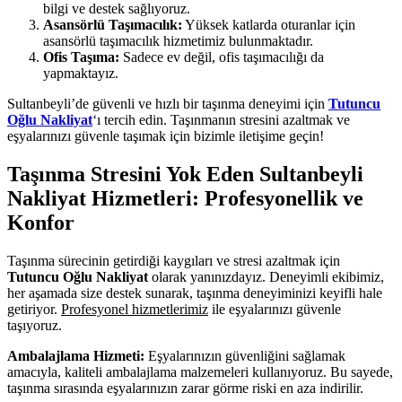
bilgi ve destek sağlıyoruz.
Asansörlü Taşımacılık:
Yüksek katlarda oturanlar için
asansörlü taşımacılık hizmetimiz bulunmaktadır.
Ofis Taşıma:
Sadece ev değil, ofis taşımacılığı da
yapmaktayız.
Sultanbeyli’de güvenli ve hızlı bir taşınma deneyimi için
Tutuncu
Oğlu Nakliyat
‘ı tercih edin. Taşınmanın stresini azaltmak ve
eşyalarınızı güvenle taşımak için bizimle iletişime geçin!
Taşınma Stresini Yok Eden Sultanbeyli
Nakliyat Hizmetleri: Profesyonellik ve
Konfor
Taşınma sürecinin getirdiği kaygıları ve stresi azaltmak için
Tutuncu Oğlu Nakliyat
olarak yanınızdayız. Deneyimli ekibimiz,
her aşamada size destek sunarak, taşınma deneyiminizi keyifli hale
getiriyor.
Profesyonel hizmetlerimiz
ile eşyalarınızı güvenle
taşıyoruz.
Ambalajlama Hizmeti:
Eşyalarınızın güvenliğini sağlamak
amacıyla, kaliteli ambalajlama malzemeleri kullanıyoruz. Bu sayede,
taşınma sırasında eşyalarınızın zarar görme riski en aza indirilir.