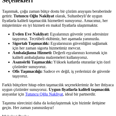
Seçenekleri
Taşınmak, çoğu zaman bütçe dostu bir çözüm arayışını beraberinde
getirir.
Tutuncu Oğlu Nakliyat
olarak, Sultanbeyli’de uygun
fiyatlarla kaliteli taşımacılık hizmetleri sunuyoruz. Amacımız, her
müşterimize en iyi hizmeti en makul fiyatlarla ulaştırmaktır.
Evden Eve Nakliyat:
Eşyalarınızı güvenle yeni adresinize
taşıyoruz. Tecrübeli ekibimiz, her aşamada yanınızda.
Sigortalı Taşımacılık:
Eşyalarınızın güvenliğini sağlamak
için her zaman sigorta hizmetimiz mevcut.
Ambalajlama Hizmeti:
Değerli eşyalarınızı korumak için
kaliteli ambalajlama malzemeleri kullanıyoruz.
Asansörlü Taşımacılık:
Yüksek katlarda oturanlar için özel
çözümler sunuyoruz.
Ofis Taşımacılığı:
Sadece ev değil, iş yerlerinizi de güvenle
taşıyoruz.
Farklı bütçelere hitap eden taşımacılık seçeneklerimiz ile her ihtiyaca
uygun çözümler sunuyoruz.
Uygun fiyatlarla kaliteli taşımacılık
arayanlar için
Tutuncu Oğlu Nakliyat
, ideal bir partnerdir.
Taşınma sürecinizi daha da kolaylaştırmak için bizimle iletişime
geçin. Her zaman yanınızdayız!